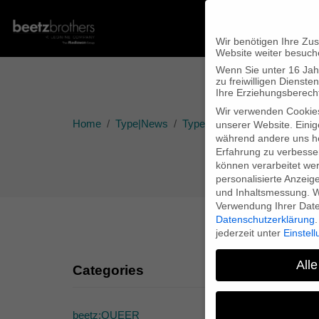
Wir benötigen Ihre Zu
Website weiter besuch
Wenn Sie unter 16 Jah
zu freiwilligen Diens
Ihre Erziehungsberecht
Wir verwenden Cookie
Home
Type|News
Type|Filmnews
“Wadan’s W
unserer Website. Einig
während andere uns he
Erfahrung zu verbesse
können verarbeitet werd
personalisierte Anzeig
und Inhaltsmessung.
W
Verwendung Ihrer Daten
Datenschutzerklärung
.
jederzeit unter
Einstel
Alle
Categories
“
beetz:QUEER