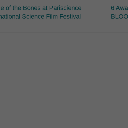
le of the Bones at Pariscience
6 Aw
national Science Film Festival
BLO