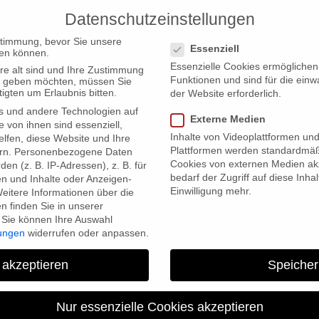
Datenschutzeinstellungen
PRODUCTIONS
Datenschutzeinstellungen
stimmung, bevor Sie unsere
Essenziell
en können.
Essenzielle Cookies ermögliche
re alt sind und Ihre Zustimmung
Funktionen und sind für die einw
ten geben möchten, müssen Sie
igten um Erlaubnis bitten.
der Website erforderlich.
s und andere Technologien auf
Externe Medien
orld” awarded best documentary film by jury at DOK.fest in Munich
e von ihnen sind essenziell,
Inhalte von Videoplattformen un
lfen, diese Website und Ihre
Plattformen werden standardmäß
rn.
Personenbezogene Daten
Cookies von externen Medien akz
en (z. B. IP-Adressen), z. B. für
bedarf der Zugriff auf diese Inha
en und Inhalte oder Anzeigen-
Einwilligung mehr.
eitere Informationen über die
 finden Sie in unserer
Sie können Ihre Auswahl
lungen
widerrufen oder anpassen.
 akzeptieren
Speicher
Wadan’s World” awarded best
jury at DOK.fest 
Nur essenzielle Cookies akzeptieren