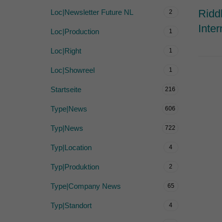
Ridd
Loc|Newsletter Future NL
2
Inter
Loc|Production
1
Loc|Right
1
Loc|Showreel
1
Startseite
216
Type|News
606
Typ|News
722
Typ|Location
4
Typ|Produktion
2
Type|Company News
65
Typ|Standort
4