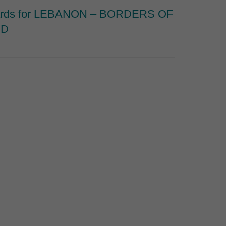
ards for LEBANON – BORDERS OF
THE H
OD
nomina