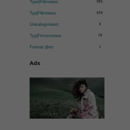
Type|Filmnews
565
Typ|Filmnews
659
Unkategorisiert
9
Typ|Firmennews
79
Format @en
1
Ads