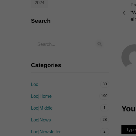
2024
Pr
Externe Medien (
“W
Inhalte von Videoplattf
ei
Search
akzeptiert werden, bedarf
powered by Borlabs Cook
Categories
Loc
30
Loc|Home
190
You 
Loc|Middle
1
Loc|News
28
Type
Loc|Newsletter
2