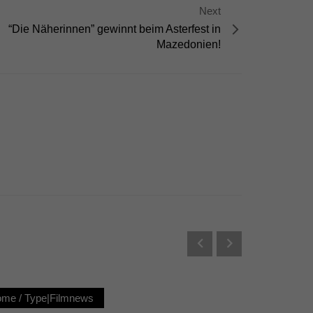
Next
Externe Medien
“Die Näherinnen” gewinnt beim Asterfest in
s von externen Medien
Mazedonien!
Datenschutzerklärung
ome
/
Type|Filmnews
Loc|Ho