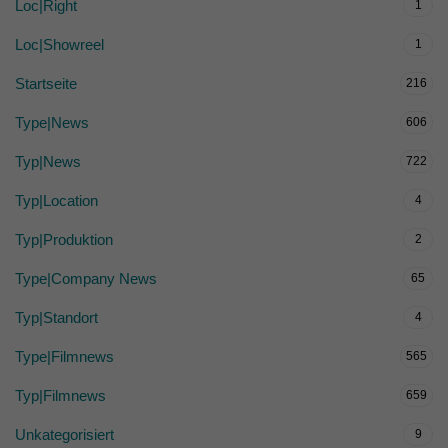
Loc|Right
1
Loc|Showreel
1
Startseite
216
Type|News
606
Typ|News
722
Typ|Location
4
Typ|Produktion
2
Type|Company News
65
Typ|Standort
4
Type|Filmnews
565
Typ|Filmnews
659
Unkategorisiert
9