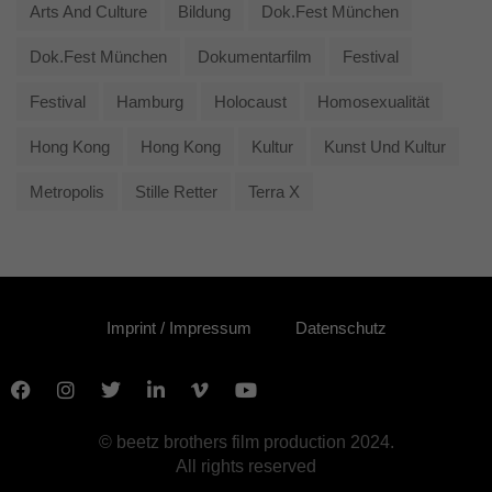
Arts And Culture
Bildung
Dok.fest München
Dok.fest München
Dokumentarfilm
Festival
Festival
Hamburg
Holocaust
Homosexualität
Hong Kong
Hong Kong
Kultur
Kunst Und Kultur
Metropolis
Stille Retter
Terra X
Imprint / Impressum
Datenschutz
© beetz brothers film production 2024.
All rights reserved