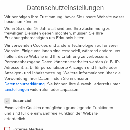
Datenschutzeinstellungen
Wir benötigen Ihre Zustimmung, bevor Sie unsere Website weiter
besuchen können.
Wenn Sie unter 16 Jahre alt sind und Ihre Zustimmung zu
freiwilligen Diensten geben möchten, müssen Sie Ihre
Home
Type|News
“Wadan’s World” in competition at the
Erziehungsberechtigten um Erlaubnis bitten.
Doclisboa 2011
Wir verwenden Cookies und andere Technologien auf unserer
Website. Einige von ihnen sind essenziell, während andere uns
helfen, diese Website und Ihre Erfahrung zu verbessern.
Personenbezogene Daten können verarbeitet werden (z. B. IP-
Adressen), z. B. für personalisierte Anzeigen und Inhalte oder
Anzeigen- und Inhaltsmessung.
Weitere Informationen über die
Verwendung Ihrer Daten finden Sie in unserer
“Wadan’s World” in competition at the
Datenschutzerklärung
.
Sie können Ihre Auswahl jederzeit unter
Doclisboa 2011
Einstellungen
widerrufen oder anpassen.
Datenschutzeinstellungen
Essenziell
Essenzielle Cookies ermöglichen grundlegende Funktionen
Our documentary “Wadan’s World – About the Dignity of Work”
und sind für die einwandfreie Funktion der Website
was selected for competition at the Doclisboa 2011. The film
erforderlich.
festival will take place between the 20th and the 30th of October
Externe Medien