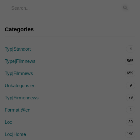
Categories
Typ|Standort
4
Type|Filmnews
565
Typ|Filmnews
659
Unkategorisiert
9
Typ|Firmennews
79
Format @en
1
Loc
30
Loc|Home
190