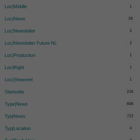
Loc|Middle
1
Loc|News
28
Loc|Newsletter
2
Loc|Newsletter Future NL
2
Loc|Production
1
Loc|Right
1
Loc|Showreel
1
Startseite
216
Type|News
606
Typ|News
722
Typ|Location
4