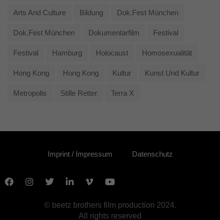
Arts And Culture
Bildung
Dok.fest München
Dok.fest München
Dokumentarfilm
Festival
Festival
Hamburg
Holocaust
Homosexualität
Hong Kong
Hong Kong
Kultur
Kunst Und Kultur
Metropolis
Stille Retter
Terra X
Imprint / Impressum
Datenschutz
© beetz brothers film production 2024.
All rights reserved