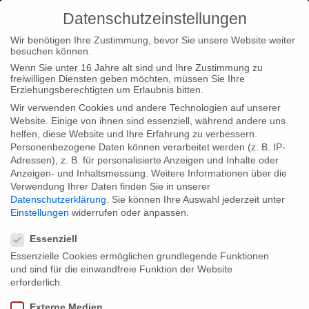
Datenschutzeinstellungen
Wir benötigen Ihre Zustimmung, bevor Sie unsere Website weiter
besuchen können.
Wenn Sie unter 16 Jahre alt sind und Ihre Zustimmung zu
freiwilligen Diensten geben möchten, müssen Sie Ihre
Home
Unkategorisiert
Viral Dreams mit dem Japan Prize
Erziehungsberechtigten um Erlaubnis bitten.
ausgezeichnet
Wir verwenden Cookies und andere Technologien auf unserer
Website. Einige von ihnen sind essenziell, während andere uns
helfen, diese Website und Ihre Erfahrung zu verbessern.
Personenbezogene Daten können verarbeitet werden (z. B. IP-
Adressen), z. B. für personalisierte Anzeigen und Inhalte oder
Anzeigen- und Inhaltsmessung.
Weitere Informationen über die
Verwendung Ihrer Daten finden Sie in unserer
Viral Dreams mit dem Japan Prize
Datenschutzerklärung
.
Sie können Ihre Auswahl jederzeit unter
ausgezeichnet
Einstellungen
widerrufen oder anpassen.
Datenschutzeinstellungen
Essenziell
Essenzielle Cookies ermöglichen grundlegende Funktionen
Eine weiter Auszeichnung für VIRAL DREAMS. Glückwunsch
und sind für die einwandfreie Funktion der Website
an das gesamte Team!
erforderlich.
Externe Medien