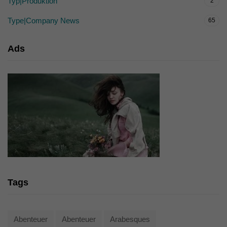
Typ|Produktion
2
Type|Company News
65
Ads
Tags
Abenteuer
Abenteuer
Arabesques