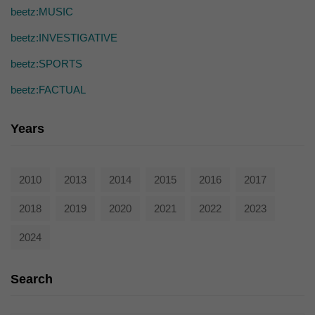
die einwandfreie Funktion der Website erforderlich.
beetz:MUSIC
Cookie-Informationen anzeigen
beetz:INVESTIGATIVE
Ext
Externe Medien (7)
beetz:SPORTS
Inhalte von Videoplattformen und Social-Media-Plattformen werden
standardmäßig blockiert. Wenn Cookies von externen Medien akzeptiert
beetz:FACTUAL
werden, bedarf der Zugriff auf diese Inhalte keiner manuellen Einwilligung
mehr.
Years
Cookie-Informationen anzeigen
powered by Borlabs Cookie
Datenschutzerklärung
2010
2013
2014
2015
2016
2017
2018
2019
2020
2021
2022
2023
2024
Search