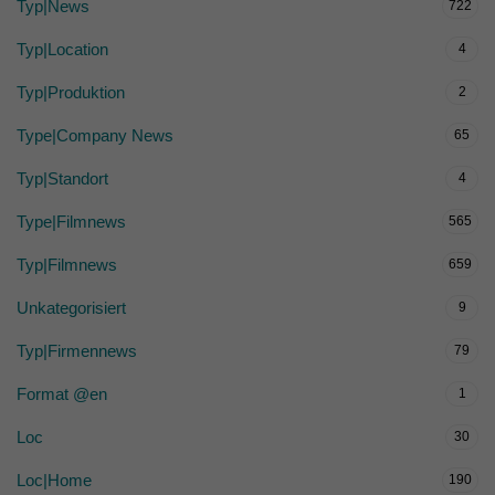
Typ|News
722
Typ|Location
4
Typ|Produktion
2
Type|Company News
65
Typ|Standort
4
Type|Filmnews
565
Typ|Filmnews
659
Unkategorisiert
9
Typ|Firmennews
79
Format @en
1
Loc
30
Loc|Home
190