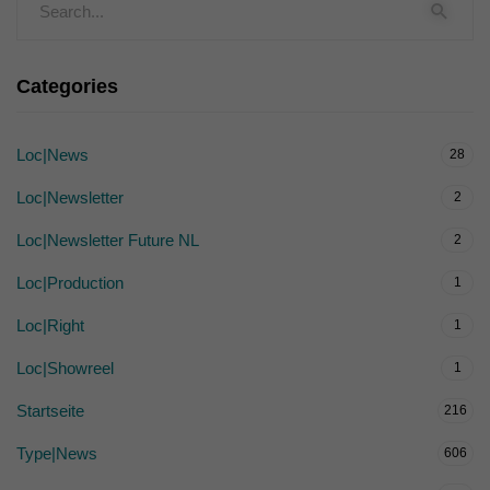
Categories
Loc|News
28
Loc|Newsletter
2
Loc|Newsletter Future NL
2
Loc|Production
1
Loc|Right
1
Loc|Showreel
1
Startseite
216
Type|News
606