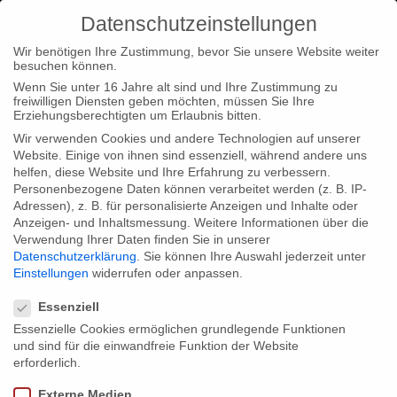
Datenschutzeinstellungen
Wir benötigen Ihre Zustimmung, bevor Sie unsere Website weiter
besuchen können.
Wenn Sie unter 16 Jahre alt sind und Ihre Zustimmung zu
freiwilligen Diensten geben möchten, müssen Sie Ihre
Home
Type|News
TV premiere “Munchausen – The Truth
Erziehungsberechtigten um Erlaubnis bitten.
Behind The Lies”
Wir verwenden Cookies und andere Technologien auf unserer
Website. Einige von ihnen sind essenziell, während andere uns
helfen, diese Website und Ihre Erfahrung zu verbessern.
Personenbezogene Daten können verarbeitet werden (z. B. IP-
Adressen), z. B. für personalisierte Anzeigen und Inhalte oder
Anzeigen- und Inhaltsmessung.
Weitere Informationen über die
Verwendung Ihrer Daten finden Sie in unserer
TV premiere “Munchausen – The Truth
Datenschutzerklärung
.
Sie können Ihre Auswahl jederzeit unter
Behind The Lies”
Einstellungen
widerrufen oder anpassen.
Datenschutzeinstellungen
Essenziell
Essenzielle Cookies ermöglichen grundlegende Funktionen
The greatest liar of all times, Baron Munchausen, fell prey to a
und sind für die einwandfreie Funktion der Website
plot of lies himself? The docudrama starring Ben Becker reveals
erforderlich.
the truth behind the lies. For the first time on TV: 19 January
Externe Medien