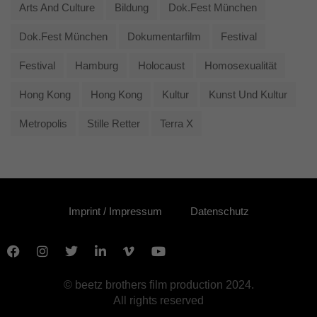
Arts And Culture
Bildung
Dok.fest München
Dok.fest München
Dokumentarfilm
Festival
Festival
Hamburg
Holocaust
Homosexualität
Hong Kong
Hong Kong
Kultur
Kunst Und Kultur
Metropolis
Stille Retter
Terra X
Imprint / Impressum
Datenschutz
© beetz brothers film production 2024.
All rights reserved