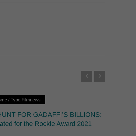
Externe Medien
s von externen Medien
Datenschutzerklärung
ome
/
Type|Filmnews
Loc|Ho
HUNT FOR GADAFFI’S BILLIONS:
THE FO
ated for the Rockie Award 2021
Award 