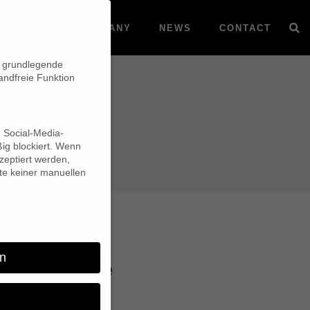
VOD
COMPANY
NEWS
CONTACT
n grundlegende
andfreie Funktion
d Social-Media-
ig blockiert. Wenn
eptiert werden,
lte keiner manuellen
n
 – Resumé