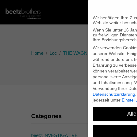
Wir benötigen Ihre Zu
Website weiter besuch
Wenn Sie unter 16 Jah
zu freiwilligen Diens
Ihre Erziehungsberecht
Wir verwenden Cookie
Home
Loc
THE WAGNER FILES – Resumé
unserer Website. Einig
während andere uns he
Erfahrung zu verbesse
können verarbeitet werd
personalisierte Anzeig
und Inhaltsmessung.
W
Verwendung Ihrer Daten
Datenschutzerklärung
.
jederzeit unter
Einstel
Alle
Categories
beetz:INVESTIGATIVE