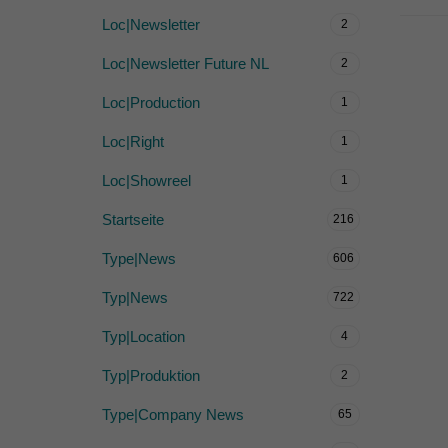
Loc|Newsletter
2
Loc|Newsletter Future NL
2
Loc|Production
1
Loc|Right
1
Loc|Showreel
1
Startseite
216
Type|News
606
Typ|News
722
Typ|Location
4
Typ|Produktion
2
Type|Company News
65