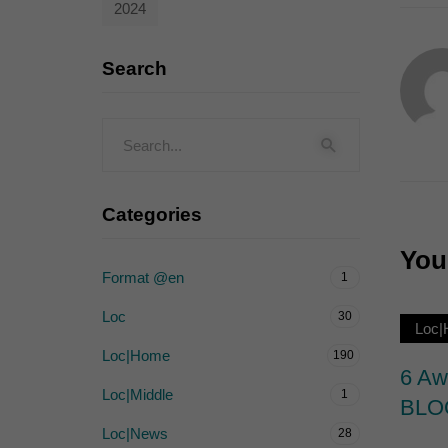
2024
Externe Medien (
Inhalte von Videoplattf
Search
akzeptiert werden, bedarf
powered by Borlabs Cook
Categories
You 
Format @en
1
Loc
30
Loc
Loc|Home
190
6 A
Loc|Middle
1
BLO
Loc|News
28