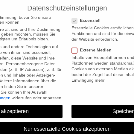
Datenschutzeinstellungen
PRODUCTIONS
Datenschutzeinstellungen
stimmung, bevor Sie unsere
Essenziell
en können.
Essenzielle Cookies ermögliche
re alt sind und Ihre Zustimmung
Funktionen und sind für die einw
ten geben möchten, müssen Sie
igten um Erlaubnis bitten.
der Website erforderlich.
s und andere Technologien auf
Externe Medien
e von ihnen sind essenziell,
Inhalte von Videoplattformen un
lfen, diese Website und Ihre
Plattformen werden standardmäß
rn.
Personenbezogene Daten
Cookies von externen Medien akz
en (z. B. IP-Adressen), z. B. für
bedarf der Zugriff auf diese Inha
en und Inhalte oder Anzeigen-
Einwilligung mehr.
eitere Informationen über die
 finden Sie in unserer
Sie können Ihre Auswahl
lungen
widerrufen oder anpassen.
 akzeptieren
Speicher
THE WAGNER FILES
Nur essenzielle Cookies akzeptieren