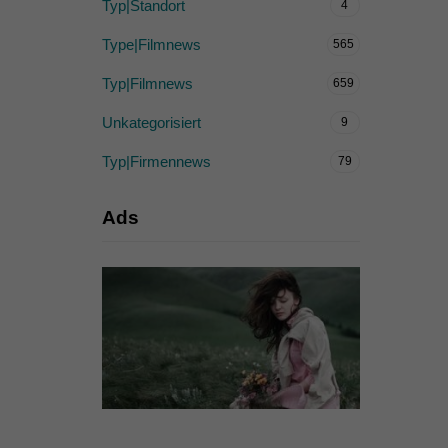
Typ|Standort
4
Type|Filmnews
565
Typ|Filmnews
659
Unkategorisiert
9
Typ|Firmennews
79
Ads