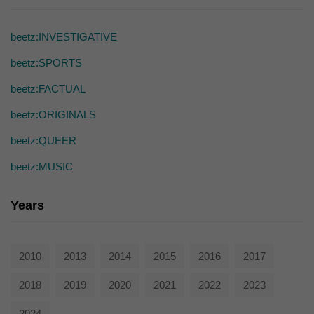
die einwandfreie Funktion der Website erforderlich.
Cookie-Informationen anzeigen
beetz:INVESTIGATIVE
Ext
Externe Medien (7)
beetz:SPORTS
Inhalte von Videoplattformen und Social-Media-Plattformen werden
standardmäßig blockiert. Wenn Cookies von externen Medien akzeptiert
beetz:FACTUAL
werden, bedarf der Zugriff auf diese Inhalte keiner manuellen Einwilligung
mehr.
beetz:ORIGINALS
Cookie-Informationen anzeigen
beetz:QUEER
powered by Borlabs Cookie
Datenschutzerklärung
beetz:MUSIC
Years
2010
2013
2014
2015
2016
2017
2018
2019
2020
2021
2022
2023
2024