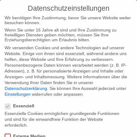
Datenschutzeinstellungen
Wir benötigen Ihre Zustimmung, bevor Sie unsere Website weiter
besuchen können.
Wenn Sie unter 16 Jahre alt sind und Ihre Zustimmung zu
freiwilligen Diensten geben möchten, müssen Sie Ihre
Home
Type|News
“The Wagner Files” hits Canadian
Erziehungsberechtigten um Erlaubnis bitten.
cinemas
Wir verwenden Cookies und andere Technologien auf unserer
Website. Einige von ihnen sind essenziell, während andere uns
helfen, diese Website und Ihre Erfahrung zu verbessern.
Personenbezogene Daten können verarbeitet werden (z. B. IP-
Adressen), z. B. für personalisierte Anzeigen und Inhalte oder
Anzeigen- und Inhaltsmessung.
Weitere Informationen über die
Verwendung Ihrer Daten finden Sie in unserer
“The Wagner Files” hits Canadian
Datenschutzerklärung
.
Sie können Ihre Auswahl jederzeit unter
cinemas
Einstellungen
widerrufen oder anpassen.
Datenschutzeinstellungen
Essenziell
Essenzielle Cookies ermöglichen grundlegende Funktionen
Following the great success of “The Wagner Files” (Director:
und sind für die einwandfreie Funktion der Website
Ralf Pleger) at the World Film Festival in Montreal, the film now
erforderlich.
celebrates its official cinema release in Canada: starting 13
Externe Medien