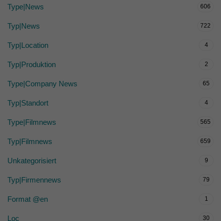
Type|News
606
Typ|News
722
Typ|Location
4
Typ|Produktion
2
Type|Company News
65
Typ|Standort
4
Type|Filmnews
565
Typ|Filmnews
659
Unkategorisiert
9
Typ|Firmennews
79
Format @en
1
Loc
30