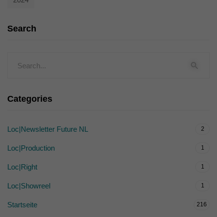
Search
Categories
Loc|Newsletter Future NL
2
Loc|Production
1
Loc|Right
1
Loc|Showreel
1
Startseite
216