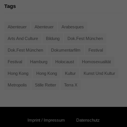
Tags
Abenteuer
Abenteuer
Arabesques
Arts And Culture
Bildung
Dok.fest München
Dok.fest München
Dokumentarfilm
Festival
Festival
Hamburg
Holocaust
Homosexualität
Hong Kong
Hong Kong
Kultur
Kunst Und Kultur
Metropolis
Stille Retter
Terra X
Imprint / Impressum
Datenschutz