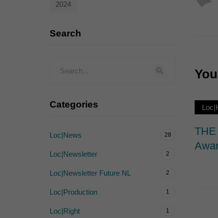
2024
Externe Medien (
Inhalte von Videoplattf
Search
akzeptiert werden, bedarf
powered by Borlabs Cook
You 
Categories
Loc
THE 
Loc|News
28
Awar
Loc|Newsletter
2
Loc|Newsletter Future NL
2
Loc|Production
1
Loc|Right
1