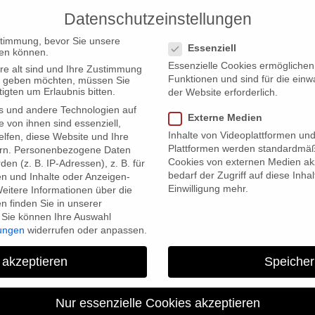
Datenschutzeinstellungen
PRODUCTIONS
Datenschutzeinstellungen
stimmung, bevor Sie unsere
Essenziell
en können.
Essenzielle Cookies ermögliche
re alt sind und Ihre Zustimmung
Funktionen und sind für die einw
ten geben möchten, müssen Sie
igten um Erlaubnis bitten.
der Website erforderlich.
s und andere Technologien auf
Externe Medien
r Files” featured in DOX-Magazine
e von ihnen sind essenziell,
Inhalte von Videoplattformen un
lfen, diese Website und Ihre
Plattformen werden standardmäß
rn.
Personenbezogene Daten
Cookies von externen Medien akz
en (z. B. IP-Adressen), z. B. für
bedarf der Zugriff auf diese Inha
en und Inhalte oder Anzeigen-
Einwilligung mehr.
eitere Informationen über die
 finden Sie in unserer
Sie können Ihre Auswahl
lungen
widerrufen oder anpassen.
 akzeptieren
Speicher
“The Wagner Files” feature
Nur essenzielle Cookies akzeptieren