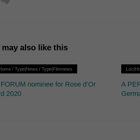
7)
ormen und Social-Media-Plattformen werden standardmäßig blockiert. Wenn Cookie
 der Zugriff auf diese Inhalte keiner manuellen Einwilligung mehr.
Cookie-Informationen anzeigen
ie
may also like this
|Home
/
Type|News
/
Type|Filmnews
Loc|H
FORUM nominee for Rose d’Or
A PER
d 2020
Germa