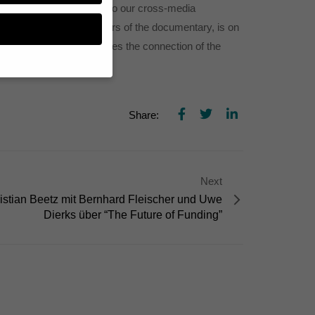
s and several pictures to our cross-media
of two the main characters of the documentary, is on
of the story and discusses the connection of the
n, müssen Sie Ihre
Share:
essenziell, während
n können verarbeitet
d Inhaltsmessung.
lärung
.
Next
zu ganzen Kategorien
hlen.
istian Beetz mit Bernhard Fleischer und Uwe
Dierks über “The Future of Funding”
Zurück
te erforderlich.