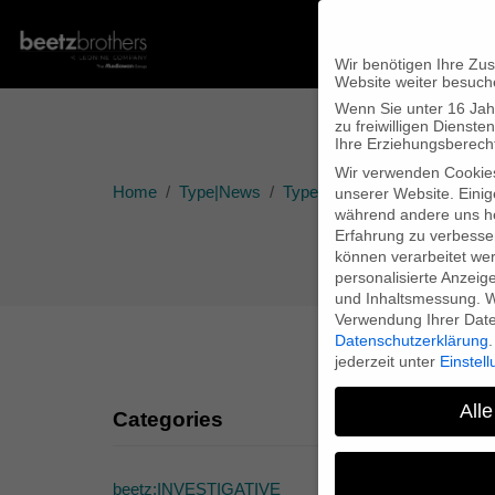
Wir benötigen Ihre Zu
Website weiter besuch
Wenn Sie unter 16 Jah
zu freiwilligen Diens
Ihre Erziehungsberecht
Wir verwenden Cookie
Home
Type|News
Type|Filmnews
“The Wagne
unserer Website. Einig
während andere uns he
Erfahrung zu verbesse
können verarbeitet werd
personalisierte Anzeig
und Inhaltsmessung.
W
Verwendung Ihrer Daten
Datenschutzerklärung
.
jederzeit unter
Einstel
Alle
Categories
beetz:INVESTIGATIVE