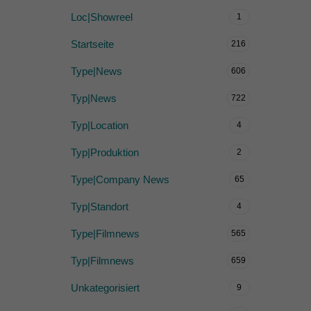
Loc|Showreel
1
Startseite
216
Type|News
606
Typ|News
722
Typ|Location
4
Typ|Produktion
2
Type|Company News
65
Typ|Standort
4
Type|Filmnews
565
Typ|Filmnews
659
Unkategorisiert
9