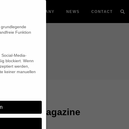
VOD
COMPANY
NEWS
CONTACT
n grundlegende
andfreie Funktion
d Social-Media-
ig blockiert. Wenn
eptiert werden,
lte keiner manuellen
n
d in DOX-Magazine