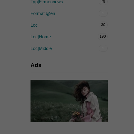
Typ|Firmennews
79
Format @en
1
Loc
30
Loc|Home
190
Loc|Middle
1
Ads