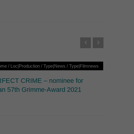
Externe Medien
s von externen Medien
Datenschutzerklärung
ome
/
Loc|Production
/
Type|News
/
Type|Filmnews
Loc|Ho
FECT CRIME – nominee for
Nominat
n 57th Grimme-Award 2021
Documen
Series 