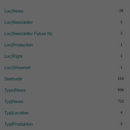
Loc|News
28
Loc|Newsletter
2
Loc|Newsletter Future NL
2
Loc|Production
1
Loc|Right
1
Loc|Showreel
1
Startseite
216
Type|News
606
Typ|News
722
Typ|Location
4
Typ|Produktion
2