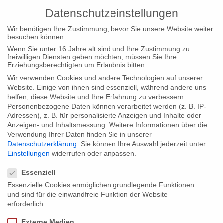
Datenschutzeinstellungen
Wir benötigen Ihre Zustimmung, bevor Sie unsere Website weiter
besuchen können.
Wenn Sie unter 16 Jahre alt sind und Ihre Zustimmung zu
freiwilligen Diensten geben möchten, müssen Sie Ihre
Home
Type|News
Cinema premiere of “The
Erziehungsberechtigten um Erlaubnis bitten.
Seamstresses” and “Tobacco Girl” by director Biljana
Wir verwenden Cookies und andere Technologien auf unserer
Website. Einige von ihnen sind essenziell, während andere uns
Garvanlieva in Berlin
helfen, diese Website und Ihre Erfahrung zu verbessern.
Personenbezogene Daten können verarbeitet werden (z. B. IP-
Adressen), z. B. für personalisierte Anzeigen und Inhalte oder
Anzeigen- und Inhaltsmessung.
Weitere Informationen über die
Verwendung Ihrer Daten finden Sie in unserer
Datenschutzerklärung
.
Sie können Ihre Auswahl jederzeit unter
Cinema premiere of “The
Einstellungen
widerrufen oder anpassen.
Datenschutzeinstellungen
Seamstresses” and “Tobacco Girl” by
Essenziell
director Biljana Garvanlieva in Berlin
Essenzielle Cookies ermöglichen grundlegende Funktionen
und sind für die einwandfreie Funktion der Website
erforderlich.
We cordially invite you to the cinema premiere of
Externe Medien