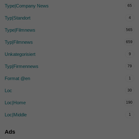
Type|Company News
65
Typ|Standort
4
Type|Filmnews
565
Typ|Filmnews
659
Unkategorisiert
9
Typ|Firmennews
79
Format @en
1
Loc
30
Loc|Home
190
Loc|Middle
1
Ads