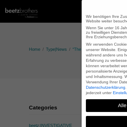
Wir benötigen Ihre Zu
Website weiter besuch
Wenn Sie unter 16 Jah
zu freiwilligen Diens
Ihre Erziehungsberecht
Wir verwenden Cookie
Home
Type|News
“The Pasolini Files” on Arte t
unserer Website. Einig
während andere uns he
Erfahrung zu verbesse
können verarbeitet werd
personalisierte Anzeig
und Inhaltsmessung.
W
Verwendung Ihrer Daten
Datenschutzerklärung
.
jederzeit unter
Einstel
Alle
Categories
beetz:INVESTIGATIVE