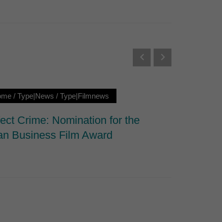
Externe Medien
s von externen Medien
Datenschutzerklärung
ome
/
Type|News
/
Type|Filmnews
Loc|Ne
ect Crime: Nomination for the
Riddle 
n Business Film Award
Interna