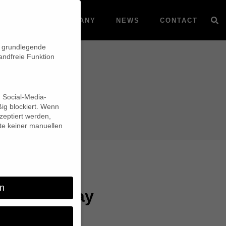
VOD
COMPANY
NEWS
CONTACT
n grundlegende
andfreie Funktion
d Social-Media-
ig blockiert. Wenn
eptiert werden,
lte keiner manuellen
n
on Arte today