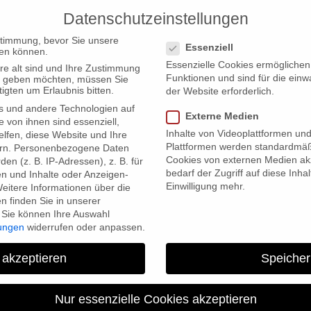
Datenschutzeinstellungen
PRODUCTIONS
Datenschutzeinstellungen
stimmung, bevor Sie unsere
Essenziell
en können.
Essenzielle Cookies ermögliche
re alt sind und Ihre Zustimmung
Funktionen und sind für die einw
ten geben möchten, müssen Sie
igten um Erlaubnis bitten.
der Website erforderlich.
s und andere Technologien auf
Externe Medien
oday
e von ihnen sind essenziell,
Inhalte von Videoplattformen un
lfen, diese Website und Ihre
Plattformen werden standardmäß
rn.
Personenbezogene Daten
Cookies von externen Medien akz
en (z. B. IP-Adressen), z. B. für
bedarf der Zugriff auf diese Inha
en und Inhalte oder Anzeigen-
Einwilligung mehr.
eitere Informationen über die
 finden Sie in unserer
Sie können Ihre Auswahl
lungen
widerrufen oder anpassen.
 akzeptieren
Speicher
“The Pasolini Files” 
Nur essenzielle Cookies akzeptieren