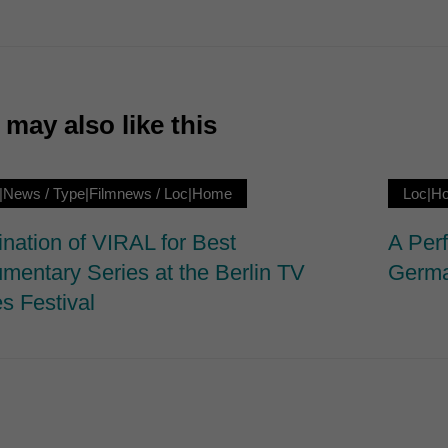
7)
ormen und Social-Media-Plattformen werden standardmäßig blockiert. Wenn Cookie
 der Zugriff auf diese Inhalte keiner manuellen Einwilligung mehr.
Cookie-Informationen anzeigen
may also like this
ie
|News
/
Type|Filmnews
/
Loc|Home
Loc|H
nation of VIRAL for Best
A Perf
mentary Series at the Berlin TV
Germa
s Festival