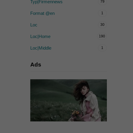
Typ|Firmennews
79
Format @en
1
Loc
30
Loc|Home
190
Loc|Middle
1
Ads