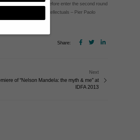
 Culture Files” will therefore enter the second round
Italy’s most important intellectuals – Pier Paolo
Share:
n, müssen Sie Ihre
essenziell, während
n können verarbeitet
d Inhaltsmessung.
Next
lärung
.
miere of “Nelson Mandela: the myth & me” at
zu ganzen Kategorien
hlen.
IDFA 2013
Zurück
te erforderlich.