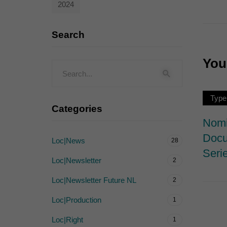
2024
Externe Medien (
Inhalte von Videoplattf
Search
akzeptiert werden, bedarf
You 
powered by Borlabs Cook
Type
Categories
Nomi
Docu
Loc|News
28
Serie
Loc|Newsletter
2
Loc|Newsletter Future NL
2
Loc|Production
1
Loc|Right
1