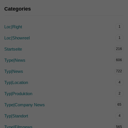
Categories
Loc|Right
1
Loc|Showreel
1
Startseite
216
Type|News
606
Typ|News
722
Typ|Location
4
Typ|Produktion
2
Type|Company News
65
Typ|Standort
4
Type|Filmnews
565