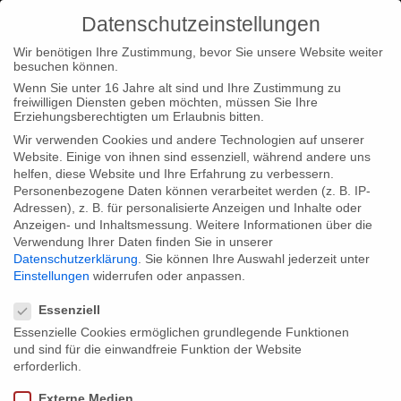
Datenschutzeinstellungen
Wir benötigen Ihre Zustimmung, bevor Sie unsere Website weiter
besuchen können.
Wenn Sie unter 16 Jahre alt sind und Ihre Zustimmung zu
freiwilligen Diensten geben möchten, müssen Sie Ihre
Home
Loc
Loc|Home
„The Lithium Revolution“ wins Life
Erziehungsberechtigten um Erlaubnis bitten.
After Oil Award in Italy!
Wir verwenden Cookies und andere Technologien auf unserer
Website. Einige von ihnen sind essenziell, während andere uns
helfen, diese Website und Ihre Erfahrung zu verbessern.
Personenbezogene Daten können verarbeitet werden (z. B. IP-
Adressen), z. B. für personalisierte Anzeigen und Inhalte oder
Anzeigen- und Inhaltsmessung.
Weitere Informationen über die
Verwendung Ihrer Daten finden Sie in unserer
„The Lithium Revolution“ wins Life After
Datenschutzerklärung
.
Sie können Ihre Auswahl jederzeit unter
Oil Award in Italy!
Einstellungen
widerrufen oder anpassen.
Datenschutzeinstellungen
Essenziell
Essenzielle Cookies ermöglichen grundlegende Funktionen
Great news from Italy! Our documentary „The Lithium
und sind für die einwandfreie Funktion der Website
Revolution“ by director Andreas Pichler and Julio Weiss is
erforderlich.
honored with the „Life After Oil“ Award at the IX Sardinia Film
Externe Medien