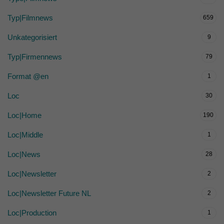
Typ|Filmnews
659
Unkategorisiert
9
Typ|Firmennews
79
Format @en
1
Loc
30
Loc|Home
190
Loc|Middle
1
Loc|News
28
Loc|Newsletter
2
Loc|Newsletter Future NL
2
Loc|Production
1