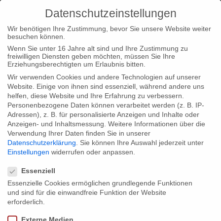
Datenschutzeinstellungen
Wir benötigen Ihre Zustimmung, bevor Sie unsere Website weiter
besuchen können.
Wenn Sie unter 16 Jahre alt sind und Ihre Zustimmung zu
freiwilligen Diensten geben möchten, müssen Sie Ihre
Home
Loc
Loc|Home
The Land of the Enlightened
Erziehungsberechtigten um Erlaubnis bitten.
@Visions du Réel & Hot Docs
Wir verwenden Cookies und andere Technologien auf unserer
Website. Einige von ihnen sind essenziell, während andere uns
helfen, diese Website und Ihre Erfahrung zu verbessern.
Personenbezogene Daten können verarbeitet werden (z. B. IP-
Adressen), z. B. für personalisierte Anzeigen und Inhalte oder
Anzeigen- und Inhaltsmessung.
Weitere Informationen über die
Verwendung Ihrer Daten finden Sie in unserer
The Land of the Enlightened @Visions
Datenschutzerklärung
.
Sie können Ihre Auswahl jederzeit unter
du Réel & Hot Docs
Einstellungen
widerrufen oder anpassen.
Datenschutzeinstellungen
Essenziell
Essenzielle Cookies ermöglichen grundlegende Funktionen
Filmed by first-time director Pieter-Jan De Pue on amazing
und sind für die einwandfreie Funktion der Website
16mm footage, “The Land of the Enlightened” was already
erforderlich.
awarded at the Sundance Film Festival. Now it will be shown at
Externe Medien