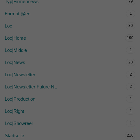
Typ|Firmennews
79
Format @en
1
Loc
30
Loc|Home
190
Loc|Middle
1
Loc|News
28
Loc|Newsletter
2
Loc|Newsletter Future NL
2
Loc|Production
1
Loc|Right
1
Loc|Showreel
1
Startseite
216