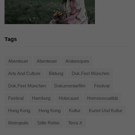
Tags
Abenteuer
Abenteuer
Arabesques
Arts And Culture
Bildung
Dok.fest München
Dok.fest München
Dokumentarfilm
Festival
Festival
Hamburg
Holocaust
Homosexualität
Hong Kong
Hong Kong
Kultur
Kunst Und Kultur
Metropolis
Stille Retter
Terra X