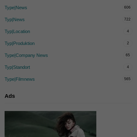
Type|News
606
Typ|News
722
Typ|Location
4
Typ|Produktion
2
Type|Company News
65
Typ|Standort
4
Type|Filmnews
565
Ads