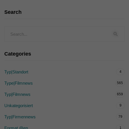
Search
Categories
Typ|Standort
4
Type|Filmnews
565
Typ|Filmnews
659
Unkategorisiert
9
Typ|Firmennews
79
Format @en
1