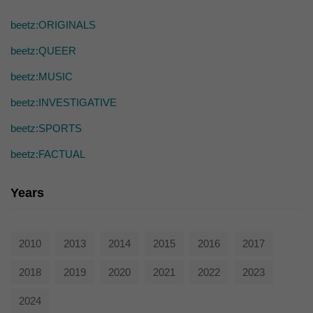
die einwandfreie Funktion der Website erforderlich.
Cookie-Informationen anzeigen
beetz:ORIGINALS
Ext
Externe Medien (7)
beetz:QUEER
Inhalte von Videoplattformen und Social-Media-Plattformen werden
beetz:MUSIC
standardmäßig blockiert. Wenn Cookies von externen Medien akzeptiert
werden, bedarf der Zugriff auf diese Inhalte keiner manuellen Einwilligung
beetz:INVESTIGATIVE
mehr.
beetz:SPORTS
Cookie-Informationen anzeigen
powered by Borlabs Cookie
beetz:FACTUAL
Datenschutzerklärung
Years
2010
2013
2014
2015
2016
2017
2018
2019
2020
2021
2022
2023
2024