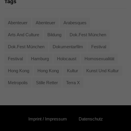
Tags
Abenteuer
Abenteuer
Arabesques
Arts And Culture
Bildung
Dok.fest München
Dok.fest München
Dokumentarfilm
Festival
Festival
Hamburg
Holocaust
Homosexualität
Hong Kong
Hong Kong
Kultur
Kunst Und Kultur
Metropolis
Stille Retter
Terra X
Imprint / Impressum
Datenschutz