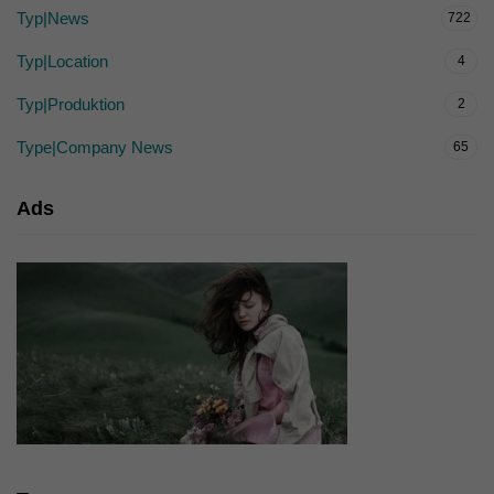
Typ|News
722
Typ|Location
4
Typ|Produktion
2
Type|Company News
65
Ads