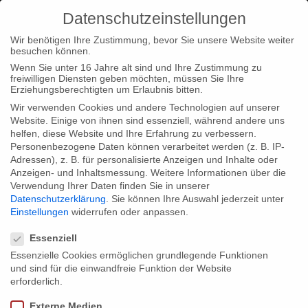
Datenschutzeinstellungen
Wir benötigen Ihre Zustimmung, bevor Sie unsere Website weiter
besuchen können.
Wenn Sie unter 16 Jahre alt sind und Ihre Zustimmung zu
freiwilligen Diensten geben möchten, müssen Sie Ihre
Home
Loc
Loc|Home
THE LAND OF THE
Erziehungsberechtigten um Erlaubnis bitten.
ENLIGHTENED nominated for Spotlight Award
Wir verwenden Cookies und andere Technologien auf unserer
Website. Einige von ihnen sind essenziell, während andere uns
helfen, diese Website und Ihre Erfahrung zu verbessern.
Personenbezogene Daten können verarbeitet werden (z. B. IP-
Adressen), z. B. für personalisierte Anzeigen und Inhalte oder
Anzeigen- und Inhaltsmessung.
Weitere Informationen über die
Verwendung Ihrer Daten finden Sie in unserer
THE LAND OF THE ENLIGHTENED
Datenschutzerklärung
.
Sie können Ihre Auswahl jederzeit unter
nominated for Spotlight Award
Einstellungen
widerrufen oder anpassen.
Datenschutzeinstellungen
Essenziell
Essenzielle Cookies ermöglichen grundlegende Funktionen
Cinema Eye Honors announced THE LAND OF THE
und sind für die einwandfreie Funktion der Website
ENLIGHTENED as nominee for their Spotlight Award. The
erforderlich.
Awards are presented annually at the museum of moving
Externe Medien