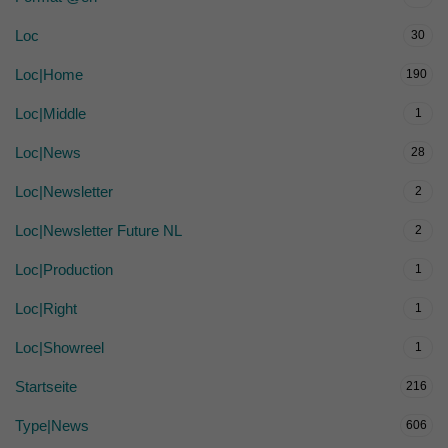
Loc
30
Loc|Home
190
Loc|Middle
1
Loc|News
28
Loc|Newsletter
2
Loc|Newsletter Future NL
2
Loc|Production
1
Loc|Right
1
Loc|Showreel
1
Startseite
216
Type|News
606