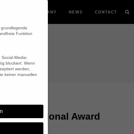
VOD
COMPANY
NEWS
CONTACT
n grundlegende
andfreie Funktion
d Social-Media-
ig blockiert. Wenn
eptiert werden,
lte keiner manuellen
n
L International Award