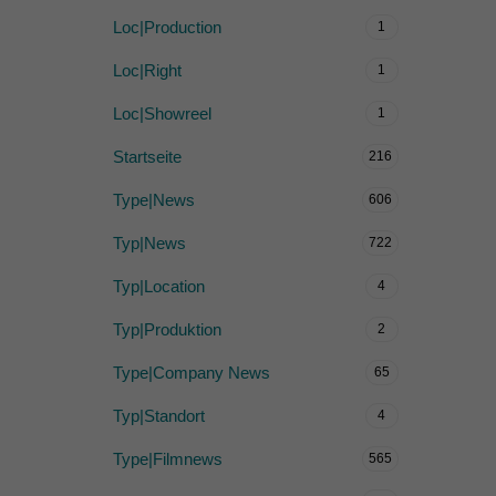
Loc|Production
1
Loc|Right
1
Loc|Showreel
1
Startseite
216
Type|News
606
Typ|News
722
Typ|Location
4
Typ|Produktion
2
Type|Company News
65
Typ|Standort
4
Type|Filmnews
565