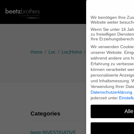
Wir benötigen Ihre Zu
Website weiter besuch
Wenn Sie unter 16 Jah
zu freiwilligen Diens
Ihre Erziehungsberecht
Wir verwenden Cookie
Home
Loc
Loc|Home
TEENAGE on shortlist f
unserer Website. Einig
während andere uns he
Erfahrung zu verbesse
können verarbeitet werd
personalisierte Anzeig
und Inhaltsmessung.
W
Verwendung Ihrer Daten
Datenschutzerklärung
.
jederzeit unter
Einstel
Alle
Categories
TE
beetz:INVESTIGATIVE