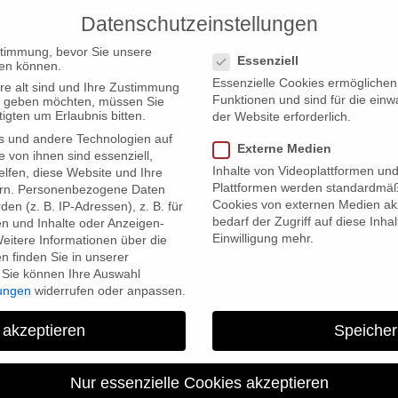
Datenschutzeinstellungen
PRODUCTIONS
Datenschutzeinstellungen
stimmung, bevor Sie unsere
Essenziell
en können.
Essenzielle Cookies ermögliche
re alt sind und Ihre Zustimmung
Funktionen und sind für die einw
ten geben möchten, müssen Sie
igten um Erlaubnis bitten.
der Website erforderlich.
s und andere Technologien auf
Externe Medien
or FOCAL International Award
e von ihnen sind essenziell,
Inhalte von Videoplattformen un
lfen, diese Website und Ihre
Plattformen werden standardmäß
rn.
Personenbezogene Daten
Cookies von externen Medien akz
en (z. B. IP-Adressen), z. B. für
bedarf der Zugriff auf diese Inha
en und Inhalte oder Anzeigen-
Einwilligung mehr.
eitere Informationen über die
 finden Sie in unserer
Sie können Ihre Auswahl
lungen
widerrufen oder anpassen.
 akzeptieren
Speicher
ENAGE on shortlist for FOCA
Nur essenzielle Cookies akzeptieren