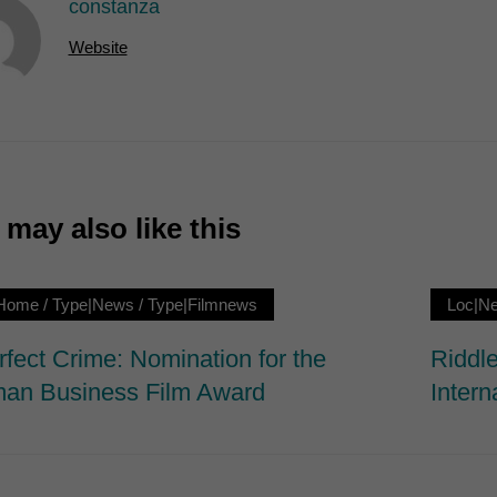
constanza
7)
Website
ormen und Social-Media-Plattformen werden standardmäßig blockiert. Wenn Cookie
 der Zugriff auf diese Inhalte keiner manuellen Einwilligung mehr.
Cookie-Informationen anzeigen
ie
may also like this
|Home
/
Type|News
/
Type|Filmnews
Loc|N
rfect Crime: Nomination for the
Riddle
an Business Film Award
Intern