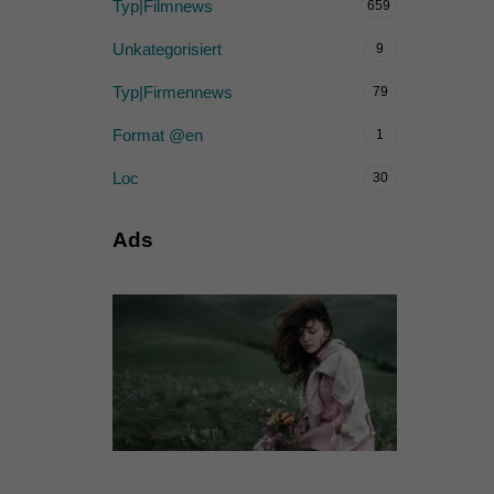
Typ|Filmnews
659
Unkategorisiert
9
Typ|Firmennews
79
Format @en
1
Loc
30
Ads