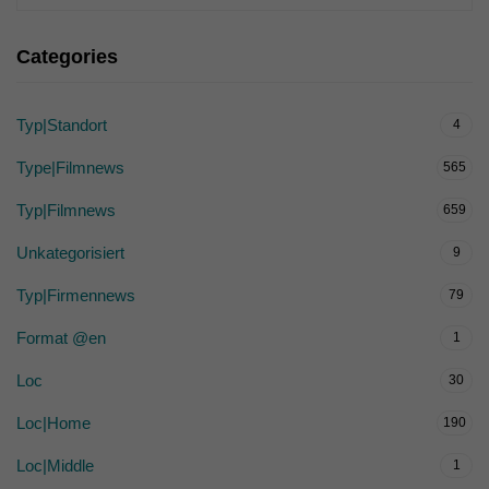
Categories
Typ|Standort
4
Type|Filmnews
565
Typ|Filmnews
659
Unkategorisiert
9
Typ|Firmennews
79
Format @en
1
Loc
30
Loc|Home
190
Loc|Middle
1