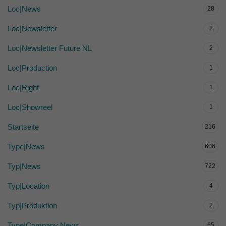
Loc|News
28
Loc|Newsletter
2
Loc|Newsletter Future NL
2
Loc|Production
1
Loc|Right
1
Loc|Showreel
1
Startseite
216
Type|News
606
Typ|News
722
Typ|Location
4
Typ|Produktion
2
Type|Company News
65