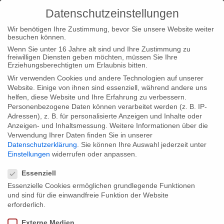
Datenschutzeinstellungen
Wir benötigen Ihre Zustimmung, bevor Sie unsere Website weiter
besuchen können.
Wenn Sie unter 16 Jahre alt sind und Ihre Zustimmung zu
freiwilligen Diensten geben möchten, müssen Sie Ihre
Home
Type|News
Type|Filmnews
“Shackleton’s
Erziehungsberechtigten um Erlaubnis bitten.
Captain” awarded Best Script
Wir verwenden Cookies und andere Technologien auf unserer
Website. Einige von ihnen sind essenziell, während andere uns
helfen, diese Website und Ihre Erfahrung zu verbessern.
Personenbezogene Daten können verarbeitet werden (z. B. IP-
Adressen), z. B. für personalisierte Anzeigen und Inhalte oder
Anzeigen- und Inhaltsmessung.
Weitere Informationen über die
Verwendung Ihrer Daten finden Sie in unserer
“Shackleton’s Captain” awarded Best
Datenschutzerklärung
.
Sie können Ihre Auswahl jederzeit unter
Script
Einstellungen
widerrufen oder anpassen.
Datenschutzeinstellungen
Essenziell
Essenzielle Cookies ermöglichen grundlegende Funktionen
After recieving the camera award, now we are glad to announce,
und sind für die einwandfreie Funktion der Website
that “Shackleton’s Captain” was honored in the category `Best
erforderlich.
Script´ at this year’s Torello Mountainfilm festival in Spain.
Externe Medien