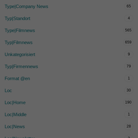
Type|Company News
65
Typ|Standort
4
Type|Filmnews
565
Typ|Filmnews
659
Unkategorisiert
9
Typ|Firmennews
79
Format @en
1
Loc
30
Loc|Home
190
Loc|Middle
1
Loc|News
28