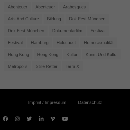
Abenteuer
Abenteuer
Arabesques
Arts And Culture
Bildung
Dok.fest München
Dok.fest München
Dokumentarfilm
Festival
Festival
Hamburg
Holocaust
Homosexualität
Hong Kong
Hong Kong
Kultur
Kunst Und Kultur
Metropolis
Stille Retter
Terra X
Imprint / Impressum
Datenschutz