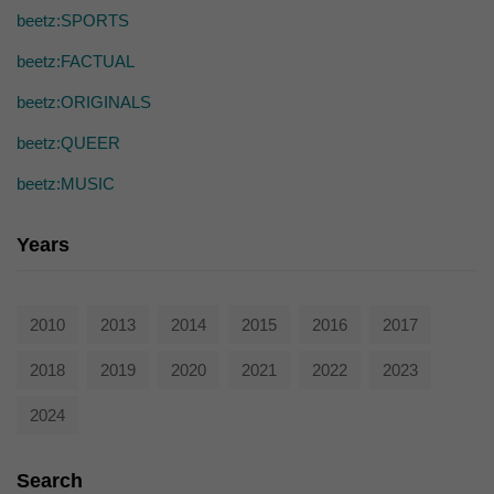
die einwandfreie Funktion der Website erforderlich.
beetz:SPORTS
Cookie-Informationen anzeigen
beetz:FACTUAL
Ext
Externe Medien (7)
beetz:ORIGINALS
Inhalte von Videoplattformen und Social-Media-Plattformen werden
standardmäßig blockiert. Wenn Cookies von externen Medien akzeptiert
beetz:QUEER
werden, bedarf der Zugriff auf diese Inhalte keiner manuellen Einwilligung
mehr.
beetz:MUSIC
Cookie-Informationen anzeigen
powered by Borlabs Cookie
Years
Datenschutzerklärung
2010
2013
2014
2015
2016
2017
2018
2019
2020
2021
2022
2023
2024
Search