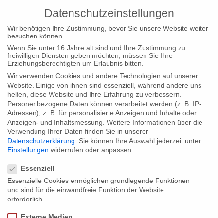
Datenschutzeinstellungen
Wir benötigen Ihre Zustimmung, bevor Sie unsere Website weiter
besuchen können.
Wenn Sie unter 16 Jahre alt sind und Ihre Zustimmung zu
freiwilligen Diensten geben möchten, müssen Sie Ihre
Home
Type|News
“Saving the Titanic” wins at British
Erziehungsberechtigten um Erlaubnis bitten.
Independent Film Festival
Wir verwenden Cookies und andere Technologien auf unserer
Website. Einige von ihnen sind essenziell, während andere uns
helfen, diese Website und Ihre Erfahrung zu verbessern.
Personenbezogene Daten können verarbeitet werden (z. B. IP-
Adressen), z. B. für personalisierte Anzeigen und Inhalte oder
Anzeigen- und Inhaltsmessung.
Weitere Informationen über die
Verwendung Ihrer Daten finden Sie in unserer
“Saving the Titanic” wins at British
Datenschutzerklärung
.
Sie können Ihre Auswahl jederzeit unter
Independent Film Festival
Einstellungen
widerrufen oder anpassen.
Datenschutzeinstellungen
Essenziell
Essenzielle Cookies ermöglichen grundlegende Funktionen
“Saving the Titanic” picked up three awards at the British
und sind für die einwandfreie Funktion der Website
Independent Film Festival winning the Best Director award for
erforderlich.
Maurice Sweeney, Best Supporting Actor for Ciaran
Externe Medien