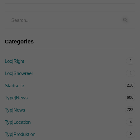
Categories
Loc|Right
1
Loc|Showreel
1
Startseite
216
Type|News
606
Typ|News
722
Typ|Location
4
Typ|Produktion
2