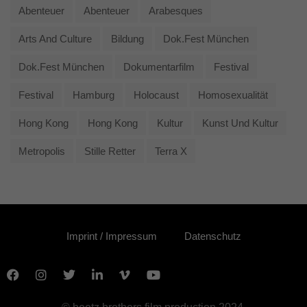
Abenteuer
Abenteuer
Arabesques
Arts And Culture
Bildung
Dok.fest München
Dok.fest München
Dokumentarfilm
Festival
Festival
Hamburg
Holocaust
Homosexualität
Hong Kong
Hong Kong
Kultur
Kunst Und Kultur
Metropolis
Stille Retter
Terra X
Imprint / Impressum
Datenschutz