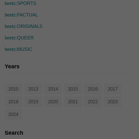
die einwandfreie Funktion der Website erforderlich.
beetz:SPORTS
Cookie-Informationen anzeigen
beetz:FACTUAL
Ext
Externe Medien (7)
beetz:ORIGINALS
Inhalte von Videoplattformen und Social-Media-Plattformen werden
beetz:QUEER
standardmäßig blockiert. Wenn Cookies von externen Medien akzeptiert
werden, bedarf der Zugriff auf diese Inhalte keiner manuellen Einwilligung
beetz:MUSIC
mehr.
Cookie-Informationen anzeigen
Years
powered by Borlabs Cookie
Datenschutzerklärung
2010
2013
2014
2015
2016
2017
2018
2019
2020
2021
2022
2023
2024
Search