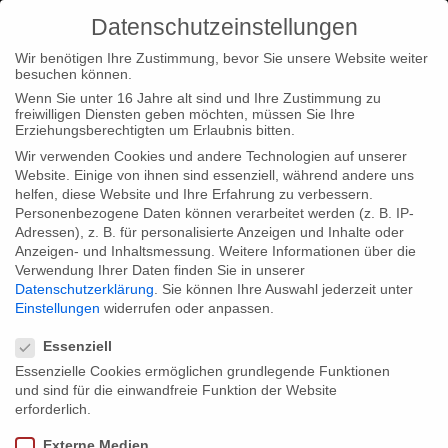
Datenschutzeinstellungen
Wir benötigen Ihre Zustimmung, bevor Sie unsere Website weiter
besuchen können.
Wenn Sie unter 16 Jahre alt sind und Ihre Zustimmung zu
freiwilligen Diensten geben möchten, müssen Sie Ihre
Home
Type|News
“Saving The Titanic” starts filming
Erziehungsberechtigten um Erlaubnis bitten.
Wir verwenden Cookies und andere Technologien auf unserer
Website. Einige von ihnen sind essenziell, während andere uns
helfen, diese Website und Ihre Erfahrung zu verbessern.
Personenbezogene Daten können verarbeitet werden (z. B. IP-
Adressen), z. B. für personalisierte Anzeigen und Inhalte oder
“Saving The Titanic” starts filming
Anzeigen- und Inhaltsmessung.
Weitere Informationen über die
Verwendung Ihrer Daten finden Sie in unserer
Datenschutzerklärung
.
Sie können Ihre Auswahl jederzeit unter
Einstellungen
widerrufen oder anpassen.
The Irish-German co-production “Saving the Titanic” will begin
Datenschutzeinstellungen
filming this month in Kempton Steam Museum, London and
Essenziell
Ardmore Studios. Directed by award-winning Maurice Sweeney
Essenzielle Cookies ermöglichen grundlegende Funktionen
und sind für die einwandfreie Funktion der Website
and produced by gebrueder beetz filmproduktion and Tile Films
erforderlich.
the 1×90/2×52 minute feature will be broadcast on RTÉ and
Externe Medien