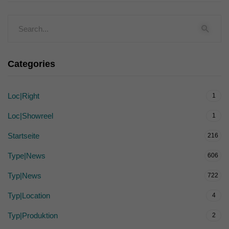
Categories
Loc|Right
1
Loc|Showreel
1
Startseite
216
Type|News
606
Typ|News
722
Typ|Location
4
Typ|Produktion
2