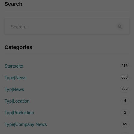
Search
Categories
Startseite
216
Type|News
606
Typ|News
722
Typ|Location
4
Typ|Produktion
2
Type|Company News
65