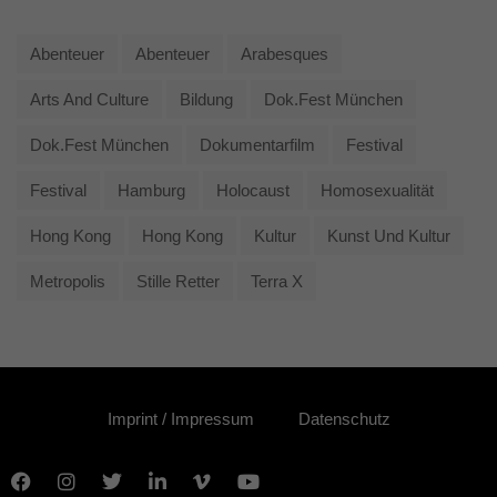
Abenteuer
Abenteuer
Arabesques
Arts And Culture
Bildung
Dok.fest München
Dok.fest München
Dokumentarfilm
Festival
Festival
Hamburg
Holocaust
Homosexualität
Hong Kong
Hong Kong
Kultur
Kunst Und Kultur
Metropolis
Stille Retter
Terra X
Imprint / Impressum
Datenschutz