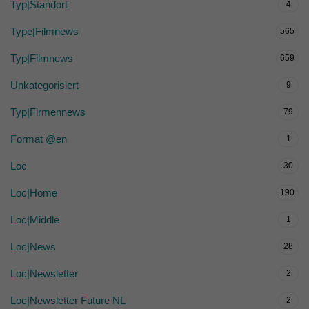
Typ|Standort
4
Type|Filmnews
565
Typ|Filmnews
659
Unkategorisiert
9
Typ|Firmennews
79
Format @en
1
Loc
30
Loc|Home
190
Loc|Middle
1
Loc|News
28
Loc|Newsletter
2
Loc|Newsletter Future NL
2