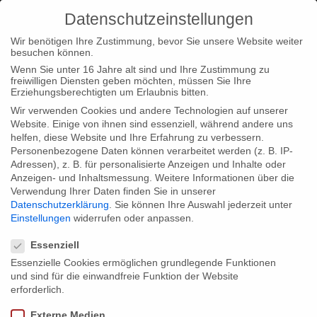
Datenschutzeinstellungen
Wir benötigen Ihre Zustimmung, bevor Sie unsere Website weiter
besuchen können.
Wenn Sie unter 16 Jahre alt sind und Ihre Zustimmung zu
freiwilligen Diensten geben möchten, müssen Sie Ihre
Home
Type|News
Premiere in Berlin of “Jürgen Böttcher –
Erziehungsberechtigten um Erlaubnis bitten.
Ma Vie/My Life” at the Martin-Gropius-Bau
Wir verwenden Cookies und andere Technologien auf unserer
Website. Einige von ihnen sind essenziell, während andere uns
helfen, diese Website und Ihre Erfahrung zu verbessern.
Personenbezogene Daten können verarbeitet werden (z. B. IP-
Adressen), z. B. für personalisierte Anzeigen und Inhalte oder
Anzeigen- und Inhaltsmessung.
Weitere Informationen über die
Verwendung Ihrer Daten finden Sie in unserer
Premiere in Berlin of “Jürgen Böttcher –
Datenschutzerklärung
.
Sie können Ihre Auswahl jederzeit unter
Ma Vie/My Life” at the Martin-Gropius-
Einstellungen
widerrufen oder anpassen.
Datenschutzeinstellungen
Bau
Essenziell
Essenzielle Cookies ermöglichen grundlegende Funktionen
und sind für die einwandfreie Funktion der Website
Our portrait about the great GDR-documentary filmmaker and
erforderlich.
painter has its premiere on June 23rd 2011 at 8.00 pm at the
Externe Medien