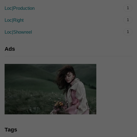
Loc|Production
1
Loc|Right
1
Loc|Showreel
1
Ads
Tags