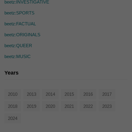
die einwandfreie Funktion der Website erforderlich.
beetz:INVESTIGATIVE
Cookie-Informationen anzeigen
beetz:SPORTS
Ext
Externe Medien (7)
beetz:FACTUAL
Inhalte von Videoplattformen und Social-Media-Plattformen werden
beetz:ORIGINALS
standardmäßig blockiert. Wenn Cookies von externen Medien akzeptiert
werden, bedarf der Zugriff auf diese Inhalte keiner manuellen Einwilligung
beetz:QUEER
mehr.
Cookie-Informationen anzeigen
beetz:MUSIC
powered by Borlabs Cookie
Datenschutzerklärung
Years
2010
2013
2014
2015
2016
2017
2018
2019
2020
2021
2022
2023
2024