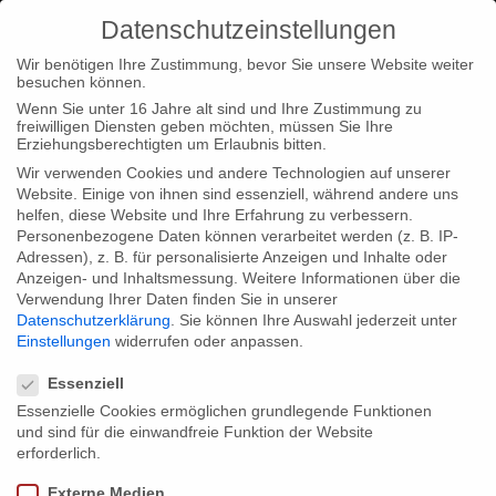
Datenschutzeinstellungen
Wir benötigen Ihre Zustimmung, bevor Sie unsere Website weiter
besuchen können.
Wenn Sie unter 16 Jahre alt sind und Ihre Zustimmung zu
freiwilligen Diensten geben möchten, müssen Sie Ihre
Home
Type|News
Type|Filmnews
Pioneers turned
Erziehungsberechtigten um Erlaubnis bitten.
Millionaires triumph at 44th Worldfest in Houston
Wir verwenden Cookies und andere Technologien auf unserer
Website. Einige von ihnen sind essenziell, während andere uns
helfen, diese Website und Ihre Erfahrung zu verbessern.
Personenbezogene Daten können verarbeitet werden (z. B. IP-
Adressen), z. B. für personalisierte Anzeigen und Inhalte oder
Anzeigen- und Inhaltsmessung.
Weitere Informationen über die
Verwendung Ihrer Daten finden Sie in unserer
Pioneers turned Millionaires triumph at
Datenschutzerklärung
.
Sie können Ihre Auswahl jederzeit unter
44th Worldfest in Houston
Einstellungen
widerrufen oder anpassen.
Datenschutzeinstellungen
Essenziell
Essenzielle Cookies ermöglichen grundlegende Funktionen
Triumph at 44th WorldFest in Houston. The docufictional series
und sind für die einwandfreie Funktion der Website
‘Pioneers Turned Millionaires’ (NRD/Arte) produced by
erforderlich.
gebrueder beetz film production Hamburg won the ‘Special Jury
Externe Medien