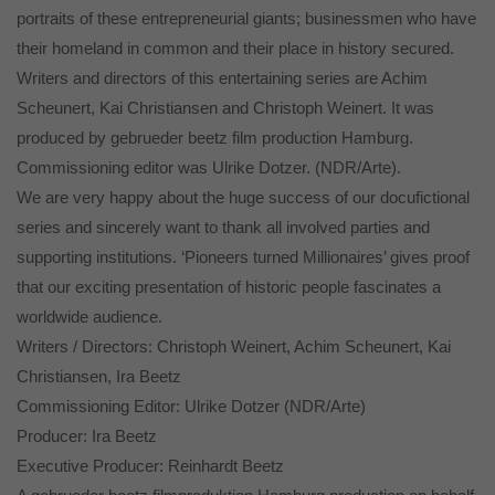
Erziehungsberechtigten um Erlaubnis bitten.
portraits of these entrepreneurial giants; businessmen who have
Wir verwenden Cookies und andere Technologien auf unserer
their homeland in common and their place in history secured.
Website. Einige von ihnen sind essenziell, während andere uns
helfen, diese Website und Ihre Erfahrung zu verbessern.
Writers and directors of this entertaining series are Achim
Personenbezogene Daten können verarbeitet werden (z. B. IP-
Scheunert, Kai Christiansen and Christoph Weinert. It was
Adressen), z. B. für personalisierte Anzeigen und Inhalte oder
produced by gebrueder beetz film production Hamburg.
Anzeigen- und Inhaltsmessung.
Weitere Informationen über die
Verwendung Ihrer Daten finden Sie in unserer
Commissioning editor was Ulrike Dotzer. (NDR/Arte).
Datenschutzerklärung
.
We are very happy about the huge success of our docufictional
Hier finden Sie eine Übersicht über alle verwendeten Cookies. Sie
können Ihre Einwilligung zu ganzen Kategorien geben oder sich
series and sincerely want to thank all involved parties and
weitere Informationen anzeigen lassen und so nur bestimmte
Cookies auswählen.
supporting institutions. ‘Pioneers turned Millionaires’ gives proof
that our exciting presentation of historic people fascinates a
Alle akzeptieren
Speichern
worldwide audience.
Writers / Directors: Christoph Weinert, Achim Scheunert, Kai
Nur essenzielle Cookies akzeptieren
Christiansen, Ira Beetz
Zurück
Commissioning Editor: Ulrike Dotzer (NDR/Arte)
Datenschutzeinstellungen
Producer: Ira Beetz
Essenziell (1)
Executive Producer: Reinhardt Beetz
Essenzielle Cookies ermöglichen grundlegende Funktionen und sind für