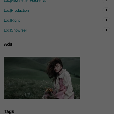
Loc|Newsletter Future NL
2
Loc|Production
1
Loc|Right
1
Loc|Showreel
1
Ads
Tags