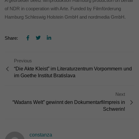
A gebrueder beetz filmproduktion Hamburg production on behalf
die einwandfreie Funktion der Website erforderlich.
of NDR in cooperation with Arte. Funded by Filmförderung
Cookie-Informationen anzeigen
Hamburg Schleswig Holstein GmbH and nordmedia GmbH.
Ext
Externe Medien (7)
Inhalte von Videoplattformen und Social-Media-Plattformen werden
Share:
standardmäßig blockiert. Wenn Cookies von externen Medien akzeptiert
werden, bedarf der Zugriff auf diese Inhalte keiner manuellen Einwilligung
mehr.
Cookie-Informationen anzeigen
Previous
powered by Borlabs Cookie
“Die Akte Kleist” im Literaturzentrum Vorpommern und
Datenschutzerklärung
im Goethe Institut Bratislava
Next
“Wadans Welt” gewinnt den Dokumentarfilmpreis in
Schwerin!
constanza