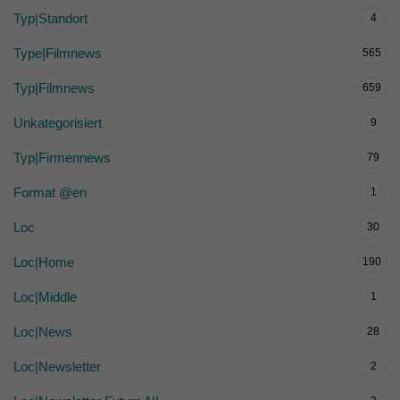
Typ|Standort
4
Type|Filmnews
565
Typ|Filmnews
659
Unkategorisiert
9
Typ|Firmennews
79
Format @en
1
Loc
30
Loc|Home
190
Loc|Middle
1
Loc|News
28
Loc|Newsletter
2