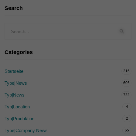
Search
Categories
Startseite
216
Type|News
606
Typ|News
722
Typ|Location
4
Typ|Produktion
2
Type|Company News
65