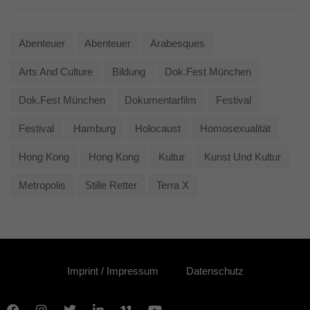
Abenteuer
Abenteuer
Arabesques
Arts And Culture
Bildung
Dok.fest München
Dok.fest München
Dokumentarfilm
Festival
Festival
Hamburg
Holocaust
Homosexualität
Hong Kong
Hong Kong
Kultur
Kunst Und Kultur
Metropolis
Stille Retter
Terra X
Imprint / Impressum
Datenschutz