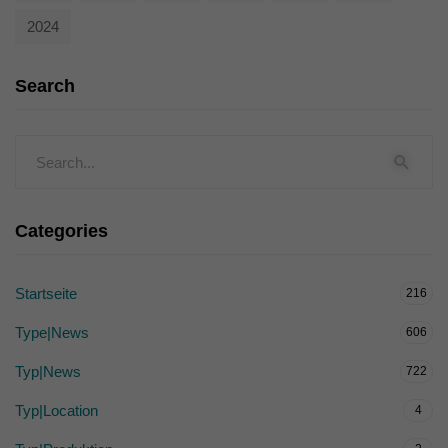
2024
Search
Categories
Startseite
216
Type|News
606
Typ|News
722
Typ|Location
4