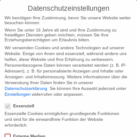
Datenschutzeinstellungen
Wir benötigen Ihre Zustimmung, bevor Sie unsere Website weiter
besuchen können.
Wenn Sie unter 16 Jahre alt sind und Ihre Zustimmung zu
freiwilligen Diensten geben möchten, müssen Sie Ihre
Home
Type|News
“Nelson Mandela: the myth & me” at
Erziehungsberechtigten um Erlaubnis bitten.
Stockholm International Film Festival
Wir verwenden Cookies und andere Technologien auf unserer
Website. Einige von ihnen sind essenziell, während andere uns
helfen, diese Website und Ihre Erfahrung zu verbessern.
Personenbezogene Daten können verarbeitet werden (z. B. IP-
Adressen), z. B. für personalisierte Anzeigen und Inhalte oder
Anzeigen- und Inhaltsmessung.
Weitere Informationen über die
Verwendung Ihrer Daten finden Sie in unserer
“Nelson Mandela: the myth & me” at
Datenschutzerklärung
.
Sie können Ihre Auswahl jederzeit unter
Stockholm International Film Festival
Einstellungen
widerrufen oder anpassen.
Datenschutzeinstellungen
Essenziell
Essenzielle Cookies ermöglichen grundlegende Funktionen
We proudly announce that our production “Nelson Mandela: the
und sind für die einwandfreie Funktion der Website
myth and me” will have it’s Sweden premiere at the Stockholm
erforderlich.
International Film Festival on April 7th. Two further screenings
Externe Medien