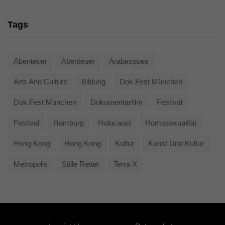
Tags
Abenteuer
Abenteuer
Arabesques
Arts And Culture
Bildung
Dok.fest München
Dok.fest München
Dokumentarfilm
Festival
Festival
Hamburg
Holocaust
Homosexualität
Hong Kong
Hong Kong
Kultur
Kunst Und Kultur
Metropolis
Stille Retter
Terra X