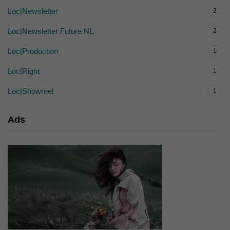
Loc|Newsletter
2
Loc|Newsletter Future NL
2
Loc|Production
1
Loc|Right
1
Loc|Showreel
1
Ads