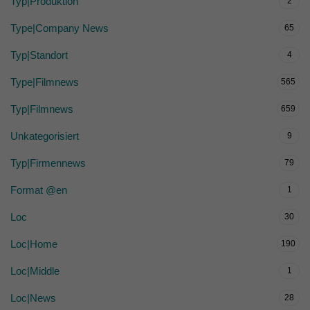
Typ|Produktion
2
Type|Company News
65
Typ|Standort
4
Type|Filmnews
565
Typ|Filmnews
659
Unkategorisiert
9
Typ|Firmennews
79
Format @en
1
Loc
30
Loc|Home
190
Loc|Middle
1
Loc|News
28