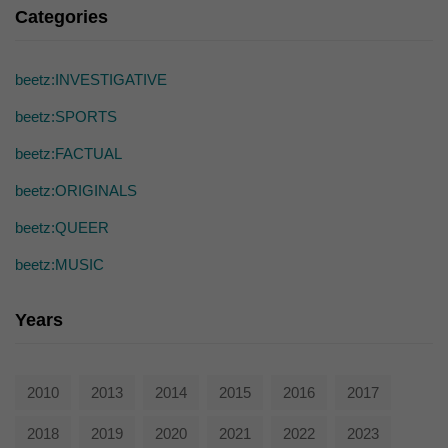
die einwandfreie Funktion der Website erforderlich.
Categories
Cookie-Informationen anzeigen
Ext
Externe Medien (7)
beetz:INVESTIGATIVE
Inhalte von Videoplattformen und Social-Media-Plattformen werden
beetz:SPORTS
standardmäßig blockiert. Wenn Cookies von externen Medien akzeptiert
werden, bedarf der Zugriff auf diese Inhalte keiner manuellen Einwilligung
beetz:FACTUAL
mehr.
Cookie-Informationen anzeigen
beetz:ORIGINALS
powered by Borlabs Cookie
beetz:QUEER
Datenschutzerklärung
beetz:MUSIC
Years
2010
2013
2014
2015
2016
2017
2018
2019
2020
2021
2022
2023