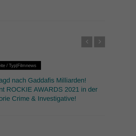
Externe Medien
s von externen Medien
Datenschutzerklärung
ite
/
Typ|Filmnews
Typ|Fil
agd nach Gaddafis Milliarden!
ROHWED
nt ROCKIE AWARDS 2021 in der
Freihei
rie Crime & Investigative!
Preis