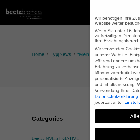
Wir benötigen Ihre Zu
Website weiter besuch
Wenn Sie unter 16 Jah
zu freiwilligen Diens
Ihre Erziehungsberecht
Wir verwenden Cookie
Home
Typ|News
“Mein Herz der Finsternis” bei
unserer Website. Einig
während andere uns he
Erfahrung zu verbesse
können verarbeitet werd
personalisierte Anzeig
und Inhaltsmessung.
W
Verwendung Ihrer Daten
Datenschutzerklärung
.
jederzeit unter
Einstel
Alle
Categories
“M
beetz:INVESTIGATIVE