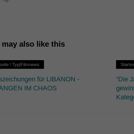
7)
ormen und Social-Media-Plattformen werden standardmäßig blockiert. Wenn Cookie
 der Zugriff auf diese Inhalte keiner manuellen Einwilligung mehr.
Cookie-Informationen anzeigen
ie
may also like this
seite
/
Typ|Filmnews
Startse
szeichungen für LIBANON -
“Die J
ANGEN IM CHAOS
gewin
Katego