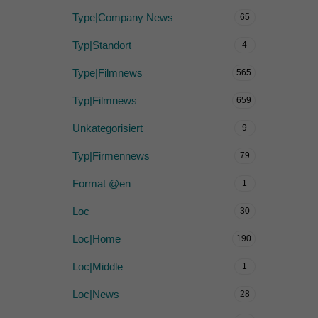
Type|Company News
65
Typ|Standort
4
Type|Filmnews
565
Typ|Filmnews
659
Unkategorisiert
9
Typ|Firmennews
79
Format @en
1
Loc
30
Loc|Home
190
Loc|Middle
1
Loc|News
28