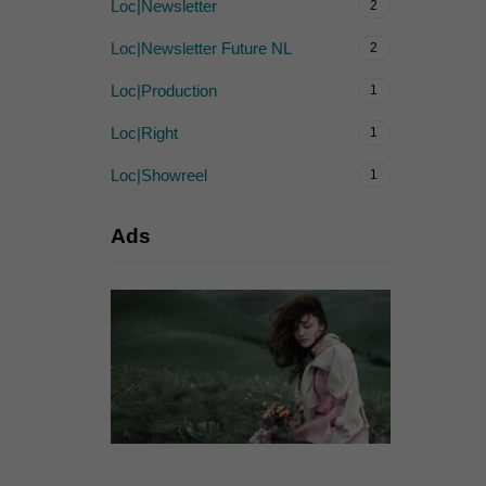
Loc|Newsletter
2
Loc|Newsletter Future NL
2
Loc|Production
1
Loc|Right
1
Loc|Showreel
1
Ads