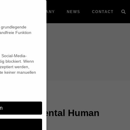
VOD
COMPANY
NEWS
CONTACT
n grundlegende
andfreie Funktion
d Social-Media-
ig blockiert. Wenn
eptiert werden,
lte keiner manuellen
n
m TriContinental Human
stival