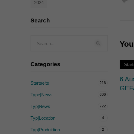
2024
Externe Medien (
Inhalte von Videoplattf
Search
akzeptiert werden, bedarf
powered by Borlabs Cook
You 
Categories
Start
6 Au
Startseite
216
GEF
Type|News
606
Typ|News
722
Typ|Location
4
Typ|Produktion
2