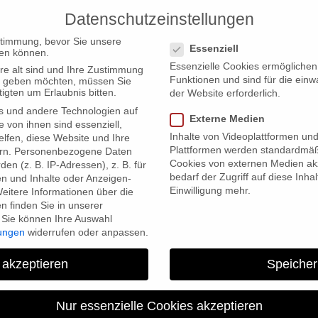
Datenschutzeinstellungen
PRODUCTIONS
Datenschutzeinstellungen
stimmung, bevor Sie unsere
Essenziell
en können.
Essenzielle Cookies ermögliche
re alt sind und Ihre Zustimmung
Funktionen und sind für die einw
ten geben möchten, müssen Sie
igten um Erlaubnis bitten.
der Website erforderlich.
s und andere Technologien auf
Externe Medien
m TriContinental Human Rights Film Festival
e von ihnen sind essenziell,
Inhalte von Videoplattformen un
lfen, diese Website und Ihre
Plattformen werden standardmäß
rn.
Personenbezogene Daten
Cookies von externen Medien akz
en (z. B. IP-Adressen), z. B. für
bedarf der Zugriff auf diese Inha
en und Inhalte oder Anzeigen-
Einwilligung mehr.
eitere Informationen über die
 finden Sie in unserer
Sie können Ihre Auswahl
lungen
widerrufen oder anpassen.
 akzeptieren
Speicher
ein Herz der Finsternis” bei
Rights Film Fe
Nur essenzielle Cookies akzeptieren