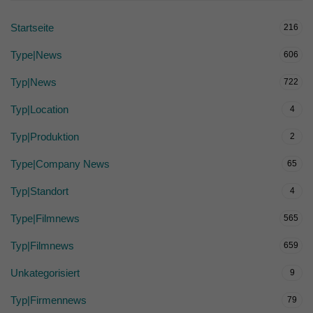
Startseite
216
Type|News
606
Typ|News
722
Typ|Location
4
Typ|Produktion
2
Type|Company News
65
Typ|Standort
4
Type|Filmnews
565
Typ|Filmnews
659
Unkategorisiert
9
Typ|Firmennews
79