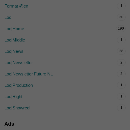
Format @en
1
Loc
30
Loc|Home
190
Loc|Middle
1
Loc|News
28
Loc|Newsletter
2
Loc|Newsletter Future NL
2
Loc|Production
1
Loc|Right
1
Loc|Showreel
1
Ads