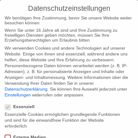
Datenschutzeinstellungen
Wir benötigen Ihre Zustimmung, bevor Sie unsere Website weiter
besuchen können.
Wenn Sie unter 16 Jahre alt sind und Ihre Zustimmung zu
freiwilligen Diensten geben möchten, müssen Sie Ihre
Home
Loc
Loc|Home
Christian Beetz at Sheffield
Erziehungsberechtigten um Erlaubnis bitten.
Doc/Fest and Sunny Side Of The Doc
Wir verwenden Cookies und andere Technologien auf unserer
Website. Einige von ihnen sind essenziell, während andere uns
helfen, diese Website und Ihre Erfahrung zu verbessern.
Personenbezogene Daten können verarbeitet werden (z. B. IP-
Adressen), z. B. für personalisierte Anzeigen und Inhalte oder
Anzeigen- und Inhaltsmessung.
Weitere Informationen über die
Verwendung Ihrer Daten finden Sie in unserer
Christian Beetz at Sheffield Doc/Fest
Datenschutzerklärung
.
Sie können Ihre Auswahl jederzeit unter
and Sunny Side Of The Doc
Einstellungen
widerrufen oder anpassen.
Datenschutzeinstellungen
Essenziell
Essenzielle Cookies ermöglichen grundlegende Funktionen
Producer Christian Beetz on tour: on 10th of June you can meet
und sind für die einwandfreie Funktion der Website
him at Sheffield Doc/Fest. First he will talk about “How to Co-
erforderlich.
Produce with Germany. Possibilities to Work with Film Funds,
Externe Medien