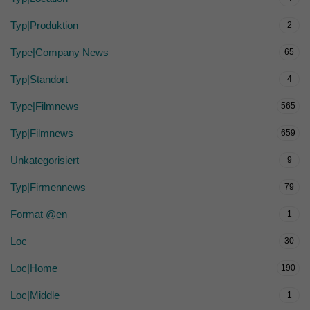
Typ|Produktion
2
Type|Company News
65
Typ|Standort
4
Type|Filmnews
565
Typ|Filmnews
659
Unkategorisiert
9
Typ|Firmennews
79
Format @en
1
Loc
30
Loc|Home
190
Loc|Middle
1