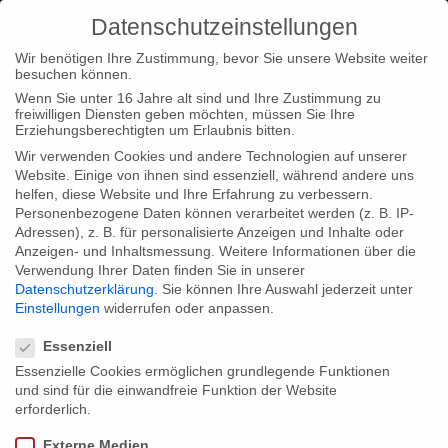
Datenschutzeinstellungen
Wir benötigen Ihre Zustimmung, bevor Sie unsere Website weiter
besuchen können.
Wenn Sie unter 16 Jahre alt sind und Ihre Zustimmung zu
freiwilligen Diensten geben möchten, müssen Sie Ihre
Home
Startseite
MALI BLUES ausgezeichnet als “Bester
Erziehungsberechtigten um Erlaubnis bitten.
Film”
Wir verwenden Cookies und andere Technologien auf unserer
Website. Einige von ihnen sind essenziell, während andere uns
helfen, diese Website und Ihre Erfahrung zu verbessern.
Personenbezogene Daten können verarbeitet werden (z. B. IP-
Adressen), z. B. für personalisierte Anzeigen und Inhalte oder
Anzeigen- und Inhaltsmessung.
Weitere Informationen über die
Verwendung Ihrer Daten finden Sie in unserer
MALI BLUES ausgezeichnet als “Bester
Datenschutzerklärung
.
Sie können Ihre Auswahl jederzeit unter
Film”
Einstellungen
widerrufen oder anpassen.
Datenschutzeinstellungen
Essenziell
Essenzielle Cookies ermöglichen grundlegende Funktionen
Das Unerhört International Filmfestival Hamburg hat unseren
und sind für die einwandfreie Funktion der Website
Kinodokumentarfilm MALI BLUES (Regie: Lutz Gregor) als
erforderlich.
“Bester Film” ausgezeichnet! Am 21. September hat der Film im
Externe Medien