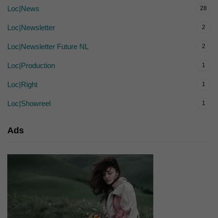
Loc|News
28
Loc|Newsletter
2
Loc|Newsletter Future NL
2
Loc|Production
1
Loc|Right
1
Loc|Showreel
1
Ads