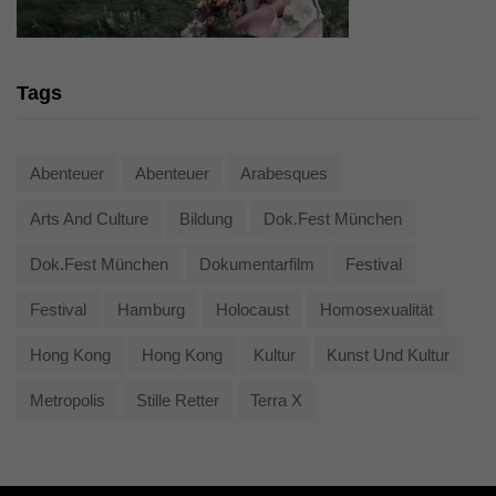
Tags
Abenteuer
Abenteuer
Arabesques
Arts And Culture
Bildung
Dok.fest München
Dok.fest München
Dokumentarfilm
Festival
Festival
Hamburg
Holocaust
Homosexualität
Hong Kong
Hong Kong
Kultur
Kunst Und Kultur
Metropolis
Stille Retter
Terra X