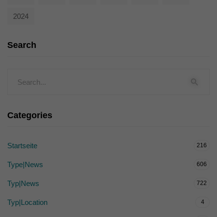
2024
Search
Categories
Startseite
216
Type|News
606
Typ|News
722
Typ|Location
4