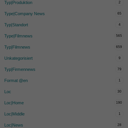
Typ|Produktion
2
Type|Company News
65
Typ|Standort
4
Type|Filmnews
565
Typ|Filmnews
659
Unkategorisiert
9
Typ|Firmennews
79
Format @en
1
Loc
30
Loc|Home
190
Loc|Middle
1
Loc|News
28