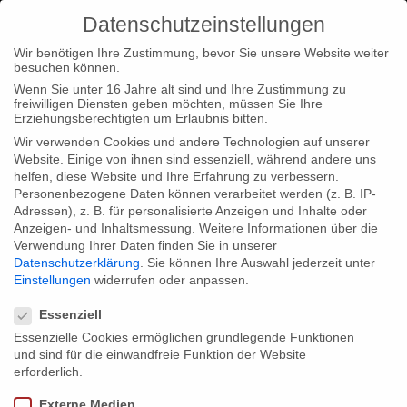
Datenschutzeinstellungen
Wir benötigen Ihre Zustimmung, bevor Sie unsere Website weiter
besuchen können.
Wenn Sie unter 16 Jahre alt sind und Ihre Zustimmung zu
freiwilligen Diensten geben möchten, müssen Sie Ihre
Home
Type|News
Type|Filmnews
MAKE LOVE thrilled
Erziehungsberechtigten um Erlaubnis bitten.
Denmark
Wir verwenden Cookies und andere Technologien auf unserer
Website. Einige von ihnen sind essenziell, während andere uns
helfen, diese Website und Ihre Erfahrung zu verbessern.
Personenbezogene Daten können verarbeitet werden (z. B. IP-
Adressen), z. B. für personalisierte Anzeigen und Inhalte oder
Anzeigen- und Inhaltsmessung.
Weitere Informationen über die
Verwendung Ihrer Daten finden Sie in unserer
MAKE LOVE thrilled Denmark
Datenschutzerklärung
.
Sie können Ihre Auswahl jederzeit unter
Einstellungen
widerrufen oder anpassen.
Datenschutzeinstellungen
Our successful sexual education format MAKE LOVE received
Essenziell
exceeding interest of almost all big Danish broadcasters and
Essenzielle Cookies ermöglichen grundlegende Funktionen
und sind für die einwandfreie Funktion der Website
professionals at the Copenhagen TV Festival.
erforderlich.
Our trimedia format already achieved outstanding audience
Externe Medien