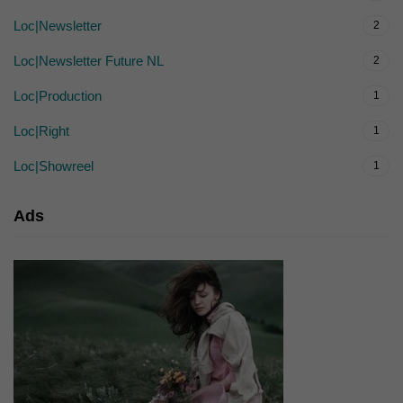
Loc|Newsletter
2
Loc|Newsletter Future NL
2
Loc|Production
1
Loc|Right
1
Loc|Showreel
1
Ads