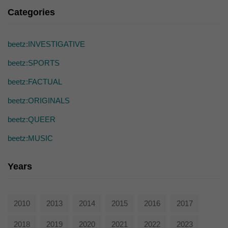
die einwandfreie Funktion der Website erforderlich.
Categories
Cookie-Informationen anzeigen
Ext
Externe Medien (7)
beetz:INVESTIGATIVE
Inhalte von Videoplattformen und Social-Media-Plattformen werden
beetz:SPORTS
standardmäßig blockiert. Wenn Cookies von externen Medien akzeptiert
werden, bedarf der Zugriff auf diese Inhalte keiner manuellen Einwilligung
mehr.
beetz:FACTUAL
Cookie-Informationen anzeigen
beetz:ORIGINALS
powered by Borlabs Cookie
Datenschutzerklärung
beetz:QUEER
beetz:MUSIC
Years
2010
2013
2014
2015
2016
2017
2018
2019
2020
2021
2022
2023