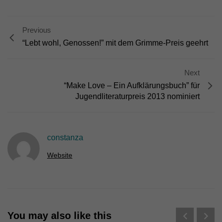
die einwandfreie Funktion der Website erforderlich.
Cookie-Informationen anzeigen
Previous
Ext
Externe Medien (7)
“Lebt wohl, Genossen!” mit dem Grimme-Preis geehrt
Inhalte von Videoplattformen und Social-Media-Plattformen werden
standardmäßig blockiert. Wenn Cookies von externen Medien akzeptiert
werden, bedarf der Zugriff auf diese Inhalte keiner manuellen Einwilligung
Next
mehr.
“Make Love – Ein Aufklärungsbuch” für
Cookie-Informationen anzeigen
Jugendliteraturpreis 2013 nominiert
powered by Borlabs Cookie
Datenschutzerklärung
constanza
Website
You may also like this