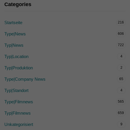
Categories
Startseite
216
Type|News
606
Typ|News
722
Typ|Location
4
Typ|Produktion
2
Type|Company News
65
Typ|Standort
4
Type|Filmnews
565
Typ|Filmnews
659
Unkategorisiert
9