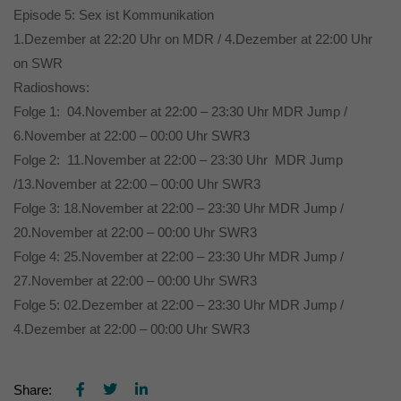
Erziehungsberechtigten um Erlaubnis bitten.
Episode 5: Sex ist Kommunikation
Wir verwenden Cookies und andere Technologien auf unserer
1.Dezember at 22:20 Uhr on MDR / 4.Dezember at 22:00 Uhr
Website. Einige von ihnen sind essenziell, während andere uns
helfen, diese Website und Ihre Erfahrung zu verbessern.
on SWR
Personenbezogene Daten können verarbeitet werden (z. B. IP-
Radioshows:
Adressen), z. B. für personalisierte Anzeigen und Inhalte oder
Folge 1: 04.November at 22:00 – 23:30 Uhr MDR Jump /
Anzeigen- und Inhaltsmessung.
Weitere Informationen über die
Verwendung Ihrer Daten finden Sie in unserer
6.November at 22:00 – 00:00 Uhr SWR3
Datenschutzerklärung
.
Folge 2: 11.November at 22:00 – 23:30 Uhr MDR Jump
Hier finden Sie eine Übersicht über alle verwendeten Cookies. Sie
können Ihre Einwilligung zu ganzen Kategorien geben oder sich
/13.November at 22:00 – 00:00 Uhr SWR3
weitere Informationen anzeigen lassen und so nur bestimmte
Cookies auswählen.
Folge 3: 18.November at 22:00 – 23:30 Uhr MDR Jump /
20.November at 22:00 – 00:00 Uhr SWR3
Alle akzeptieren
Speichern
Folge 4: 25.November at 22:00 – 23:30 Uhr MDR Jump /
27.November at 22:00 – 00:00 Uhr SWR3
Nur essenzielle Cookies akzeptieren
Folge 5: 02.Dezember at 22:00 – 23:30 Uhr MDR Jump /
Zurück
4.Dezember at 22:00 – 00:00 Uhr SWR3
Datenschutzeinstellungen
Essenziell (1)
Essenzielle Cookies ermöglichen grundlegende Funktionen und sind für
Share: