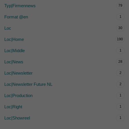
Typ|Firmennews
79
Format @en
1
Loc
30
Loc|Home
190
Loc|Middle
1
Loc|News
28
Loc|Newsletter
2
Loc|Newsletter Future NL
2
Loc|Production
1
Loc|Right
1
Loc|Showreel
1