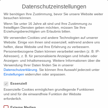
Datenschutzeinstellungen
Wir benötigen Ihre Zustimmung, bevor Sie unsere Website weiter
besuchen können.
Wenn Sie unter 16 Jahre alt sind und Ihre Zustimmung zu
freiwilligen Diensten geben möchten, müssen Sie Ihre
Home
Type|News
Make Love is now online and will be
Erziehungsberechtigten um Erlaubnis bitten.
premiere on TV on Sunday
Wir verwenden Cookies und andere Technologien auf unserer
Website. Einige von ihnen sind essenziell, während andere uns
helfen, diese Website und Ihre Erfahrung zu verbessern.
Personenbezogene Daten können verarbeitet werden (z. B. IP-
Adressen), z. B. für personalisierte Anzeigen und Inhalte oder
Anzeigen- und Inhaltsmessung.
Weitere Informationen über die
Verwendung Ihrer Daten finden Sie in unserer
Make Love is now online and will be
Datenschutzerklärung
.
Sie können Ihre Auswahl jederzeit unter
premiere on TV on Sunday
Einstellungen
widerrufen oder anpassen.
Datenschutzeinstellungen
Essenziell
Essenzielle Cookies ermöglichen grundlegende Funktionen
Our new tri-medial project “”MAKE LOVE – Making Love can be
und sind für die einwandfreie Funktion der Website
learned” is now online. On www.make-love.de you can find the
erforderlich.
latest news, behind the scenes footage and exclusive webclips
Externe Medien