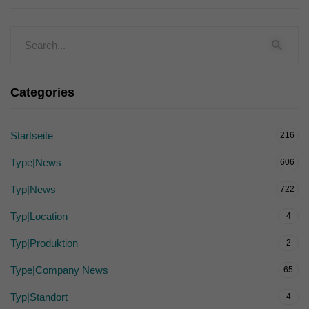
Categories
Startseite
216
Type|News
606
Typ|News
722
Typ|Location
4
Typ|Produktion
2
Type|Company News
65
Typ|Standort
4