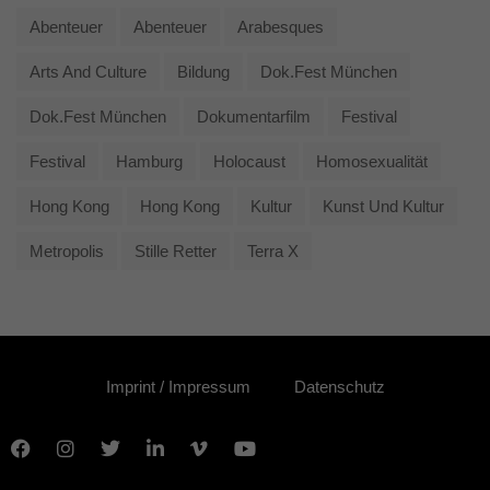
Abenteuer
Abenteuer
Arabesques
Arts And Culture
Bildung
Dok.fest München
Dok.fest München
Dokumentarfilm
Festival
Festival
Hamburg
Holocaust
Homosexualität
Hong Kong
Hong Kong
Kultur
Kunst Und Kultur
Metropolis
Stille Retter
Terra X
Imprint / Impressum
Datenschutz