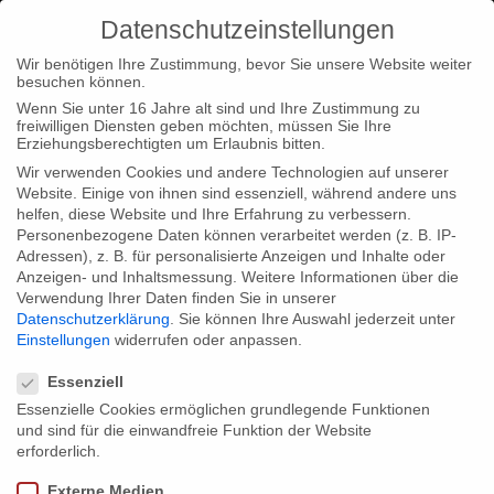
Datenschutzeinstellungen
Wir benötigen Ihre Zustimmung, bevor Sie unsere Website weiter
besuchen können.
Wenn Sie unter 16 Jahre alt sind und Ihre Zustimmung zu
freiwilligen Diensten geben möchten, müssen Sie Ihre
Home
Typ|News
Typ|Filmnews
“Lebt Wohl, Genossen!
Erziehungsberechtigten um Erlaubnis bitten.
TV-Serie” und “Lebt Wohl, Genossen! Interactive” in Produktion
Wir verwenden Cookies und andere Technologien auf unserer
Website. Einige von ihnen sind essenziell, während andere uns
helfen, diese Website und Ihre Erfahrung zu verbessern.
Personenbezogene Daten können verarbeitet werden (z. B. IP-
Adressen), z. B. für personalisierte Anzeigen und Inhalte oder
Anzeigen- und Inhaltsmessung.
Weitere Informationen über die
Verwendung Ihrer Daten finden Sie in unserer
“Lebt Wohl, Genossen! TV-Serie” und
Datenschutzerklärung
.
Sie können Ihre Auswahl jederzeit unter
“Lebt Wohl, Genossen! Interactive” in
Einstellungen
widerrufen oder anpassen.
Datenschutzeinstellungen
Produktion
Essenziell
Essenzielle Cookies ermöglichen grundlegende Funktionen
und sind für die einwandfreie Funktion der Website
Unser cross-mediale Medienevent zum Untergang der
erforderlich.
Sowjetunion, “Lebt Wohl, Genossen (TV-Serie)” und “Lebt Wohl,
Externe Medien