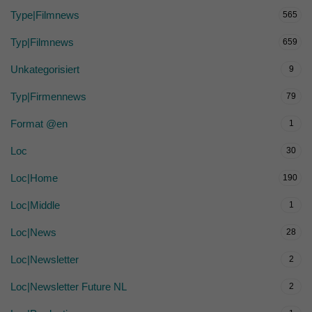
Type|Filmnews
565
Typ|Filmnews
659
Unkategorisiert
9
Typ|Firmennews
79
Format @en
1
Loc
30
Loc|Home
190
Loc|Middle
1
Loc|News
28
Loc|Newsletter
2
Loc|Newsletter Future NL
2