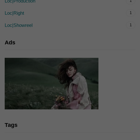
Loc|Production
1
Loc|Right
1
Loc|Showreel
1
Ads
Tags