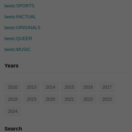
die einwandfreie Funktion der Website erforderlich.
beetz:SPORTS
Cookie-Informationen anzeigen
beetz:FACTUAL
Ext
Externe Medien (7)
beetz:ORIGINALS
Inhalte von Videoplattformen und Social-Media-Plattformen werden
standardmäßig blockiert. Wenn Cookies von externen Medien akzeptiert
beetz:QUEER
werden, bedarf der Zugriff auf diese Inhalte keiner manuellen Einwilligung
mehr.
beetz:MUSIC
Cookie-Informationen anzeigen
powered by Borlabs Cookie
Years
Datenschutzerklärung
2010
2013
2014
2015
2016
2017
2018
2019
2020
2021
2022
2023
2024
Search