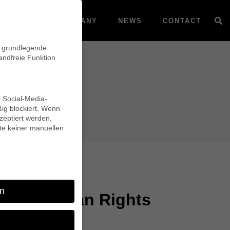
VOD
COMPANY
NEWS
CONTACT
n grundlegende
andfreie Funktion
d Social-Media-
ig blockiert. Wenn
eptiert werden,
lte keiner manuellen
n
rward Human Rights