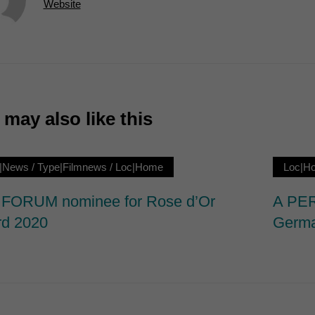
Website
7)
ormen und Social-Media-Plattformen werden standardmäßig blockiert. Wenn Cookie
 der Zugriff auf diese Inhalte keiner manuellen Einwilligung mehr.
Cookie-Informationen anzeigen
ie
may also like this
|News
/
Type|Filmnews
/
Loc|Home
Loc|H
FORUM nominee for Rose d’Or
A PER
d 2020
Germa