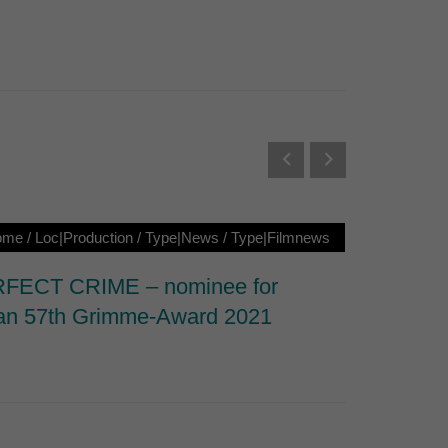
Externe Medien
s von externen Medien
Datenschutzerklärung
ome
/
Loc|Production
/
Type|News
/
Type|Filmnews
Loc|Ho
FECT CRIME – nominee for
Nominat
n 57th Grimme-Award 2021
Documen
Series 