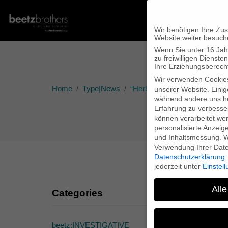
Wir benötigen Ihre Zu
Website weiter besuch
Wenn Sie unter 16 Jah
zu freiwilligen Diens
Ihre Erziehungsberecht
Wir verwenden Cookie
Home
Type|News
“Herbstgold” at the Fast For
unserer Website. Einig
während andere uns he
Erfahrung zu verbesse
können verarbeitet werd
personalisierte Anzeig
und Inhaltsmessung.
W
Verwendung Ihrer Daten
Datenschutzerklärung
.
jederzeit unter
Einstel
Alle
Categories
beetz:INVESTIGATIVE