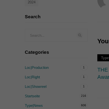
2024
Externe Medien (
Inhalte von Videoplattf
Search
akzeptiert werden, bedarf
powered by Borlabs Cook
You 
Categories
Type
Loc|Production
1
THE 
Awar
Loc|Right
1
Loc|Showreel
1
Startseite
216
Type|News
606