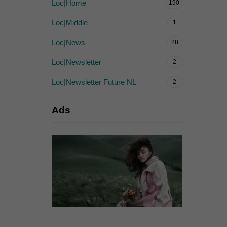
Loc|Home
190
Loc|Middle
1
Loc|News
28
Loc|Newsletter
2
Loc|Newsletter Future NL
2
Ads