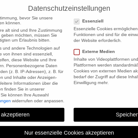
Datenschutzeinstellungen
PRODUCTIONS
Datenschutzeinstellungen
stimmung, bevor Sie unsere
Essenziell
en können.
Essenzielle Cookies ermögliche
re alt sind und Ihre Zustimmung
Funktionen und sind für die einw
ten geben möchten, müssen Sie
igten um Erlaubnis bitten.
der Website erforderlich.
s und andere Technologien auf
Externe Medien
ward Human Rights Festival
e von ihnen sind essenziell,
Inhalte von Videoplattformen un
lfen, diese Website und Ihre
Plattformen werden standardmäß
rn.
Personenbezogene Daten
Cookies von externen Medien akz
en (z. B. IP-Adressen), z. B. für
bedarf der Zugriff auf diese Inha
en und Inhalte oder Anzeigen-
Einwilligung mehr.
eitere Informationen über die
 finden Sie in unserer
Sie können Ihre Auswahl
lungen
widerrufen oder anpassen.
 akzeptieren
Speicher
“Herbstgold” at the Fast Fo
Festival
Nur essenzielle Cookies akzeptieren