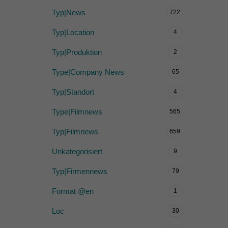
Typ|News
722
Typ|Location
4
Typ|Produktion
2
Type|Company News
65
Typ|Standort
4
Type|Filmnews
565
Typ|Filmnews
659
Unkategorisiert
9
Typ|Firmennews
79
Format @en
1
Loc
30