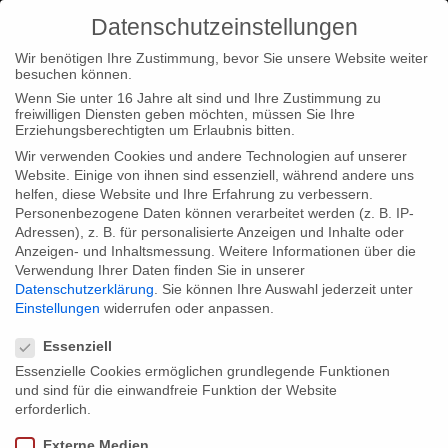
Datenschutzeinstellungen
Wir benötigen Ihre Zustimmung, bevor Sie unsere Website weiter
besuchen können.
Wenn Sie unter 16 Jahre alt sind und Ihre Zustimmung zu
freiwilligen Diensten geben möchten, müssen Sie Ihre
Home
Type|News
Type|Filmnews
Happy Birthday
Erziehungsberechtigten um Erlaubnis bitten.
Richard Wagner: Free download of „Wagner Files – The App“ on
Wir verwenden Cookies und andere Technologien auf unserer
Website. Einige von ihnen sind essenziell, während andere uns
May 22nd
helfen, diese Website und Ihre Erfahrung zu verbessern.
Personenbezogene Daten können verarbeitet werden (z. B. IP-
Adressen), z. B. für personalisierte Anzeigen und Inhalte oder
Anzeigen- und Inhaltsmessung.
Weitere Informationen über die
Verwendung Ihrer Daten finden Sie in unserer
Datenschutzerklärung
.
Sie können Ihre Auswahl jederzeit unter
Happy Birthday Richard Wagner: Free
Einstellungen
widerrufen oder anpassen.
Datenschutzeinstellungen
download of „Wagner Files – The App“
Essenziell
on May 22nd
Essenzielle Cookies ermöglichen grundlegende Funktionen
und sind für die einwandfreie Funktion der Website
erforderlich.
For Richard Wagner´s 200th Birthday the gebrueder beetz
Externe Medien