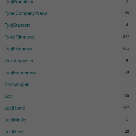
Typ|Produktion
2
Type|Company News
65
Typ|Standort
4
Type|Filmnews
565
Typ|Filmnews
659
Unkategorisiert
9
Typ|Firmennews
79
Format @en
1
Loc
30
Loc|Home
190
Loc|Middle
1
Loc|News
28