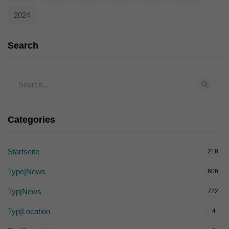
2024
Search
Categories
Startseite
216
Type|News
606
Typ|News
722
Typ|Location
4