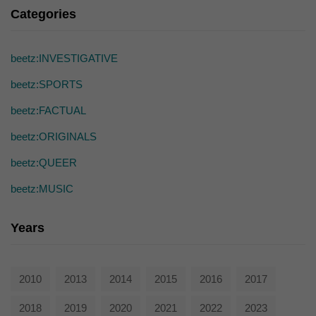
die einwandfreie Funktion der Website erforderlich.
Categories
Cookie-Informationen anzeigen
Ext
Externe Medien (7)
beetz:INVESTIGATIVE
Inhalte von Videoplattformen und Social-Media-Plattformen werden
beetz:SPORTS
standardmäßig blockiert. Wenn Cookies von externen Medien akzeptiert
werden, bedarf der Zugriff auf diese Inhalte keiner manuellen Einwilligung
beetz:FACTUAL
mehr.
Cookie-Informationen anzeigen
beetz:ORIGINALS
powered by Borlabs Cookie
Datenschutzerklärung
beetz:QUEER
beetz:MUSIC
Years
2010
2013
2014
2015
2016
2017
2018
2019
2020
2021
2022
2023