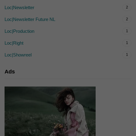
Loc|Newsletter
2
Loc|Newsletter Future NL
2
Loc|Production
1
Loc|Right
1
Loc|Showreel
1
Ads