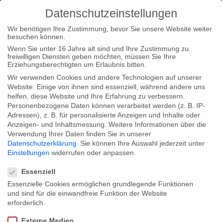
Datenschutzeinstellungen
Wir benötigen Ihre Zustimmung, bevor Sie unsere Website weiter
besuchen können.
Wenn Sie unter 16 Jahre alt sind und Ihre Zustimmung zu
freiwilligen Diensten geben möchten, müssen Sie Ihre
Home
Typ|Standort
gebrueder beetz filmproduktion Berlin
Erziehungsberechtigten um Erlaubnis bitten.
Wir verwenden Cookies und andere Technologien auf unserer
Website. Einige von ihnen sind essenziell, während andere uns
helfen, diese Website und Ihre Erfahrung zu verbessern.
Personenbezogene Daten können verarbeitet werden (z. B. IP-
Adressen), z. B. für personalisierte Anzeigen und Inhalte oder
gebrueder beetz filmproduktion Berlin
Anzeigen- und Inhaltsmessung.
Weitere Informationen über die
Verwendung Ihrer Daten finden Sie in unserer
Datenschutzerklärung
.
Sie können Ihre Auswahl jederzeit unter
Einstellungen
widerrufen oder anpassen.
Share:
Datenschutzeinstellungen
Essenziell
Essenzielle Cookies ermöglichen grundlegende Funktionen
und sind für die einwandfreie Funktion der Website
Previous
erforderlich.
Auszeichnung für Rohwedder – Einigkeit und Mord
und Freiheit als “Best Documentary Series 2020” beim
Externe Medien