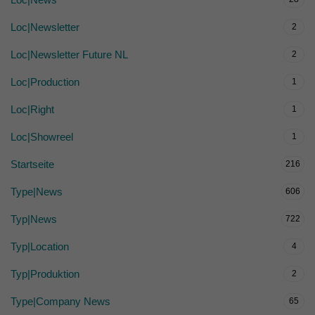
Loc|Newsletter
2
Loc|Newsletter Future NL
2
Loc|Production
1
Loc|Right
1
Loc|Showreel
1
Startseite
216
Type|News
606
Typ|News
722
Typ|Location
4
Typ|Produktion
2
Type|Company News
65