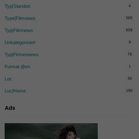
Typ|Standort
4
Type|Filmnews
565
Typ|Filmnews
659
Unkategorisiert
9
Typ|Firmennews
79
Format @en
1
Loc
30
Loc|Home
190
Ads