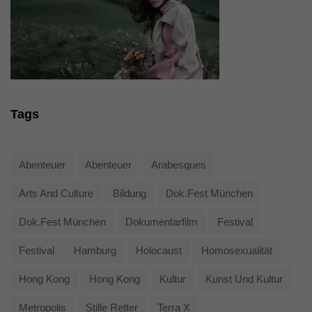
Tags
Abenteuer
Abenteuer
Arabesques
Arts And Culture
Bildung
Dok.fest München
Dok.fest München
Dokumentarfilm
Festival
Festival
Hamburg
Holocaust
Homosexualität
Hong Kong
Hong Kong
Kultur
Kunst Und Kultur
Metropolis
Stille Retter
Terra X