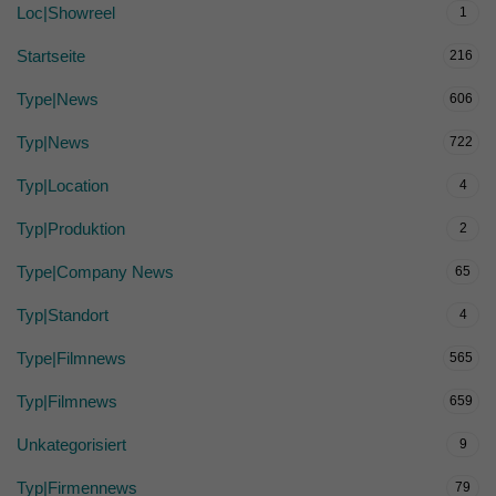
Loc|Showreel
1
Startseite
216
Type|News
606
Typ|News
722
Typ|Location
4
Typ|Produktion
2
Type|Company News
65
Typ|Standort
4
Type|Filmnews
565
Typ|Filmnews
659
Unkategorisiert
9
Typ|Firmennews
79