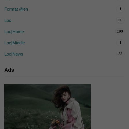
Format @en
1
Loc
30
Loc|Home
190
Loc|Middle
1
Loc|News
28
Ads