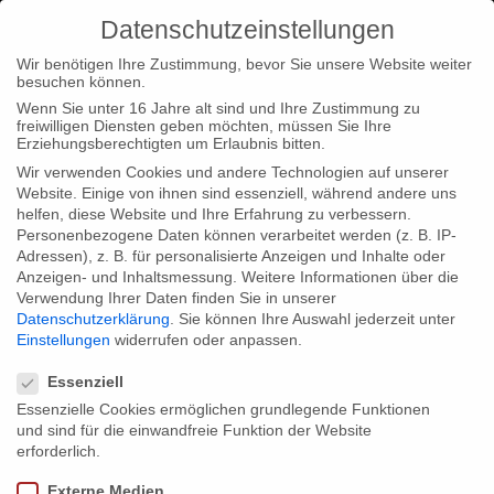
Datenschutzeinstellungen
Wir benötigen Ihre Zustimmung, bevor Sie unsere Website weiter
besuchen können.
Wenn Sie unter 16 Jahre alt sind und Ihre Zustimmung zu
freiwilligen Diensten geben möchten, müssen Sie Ihre
Home
Type|News
gbf honored among TOP TEN of the TV-
Erziehungsberechtigten um Erlaubnis bitten.
Year Book 2012
Wir verwenden Cookies und andere Technologien auf unserer
Website. Einige von ihnen sind essenziell, während andere uns
helfen, diese Website und Ihre Erfahrung zu verbessern.
Personenbezogene Daten können verarbeitet werden (z. B. IP-
Adressen), z. B. für personalisierte Anzeigen und Inhalte oder
Anzeigen- und Inhaltsmessung.
Weitere Informationen über die
Verwendung Ihrer Daten finden Sie in unserer
gbf honored among TOP TEN of the TV-
Datenschutzerklärung
.
Sie können Ihre Auswahl jederzeit unter
Year Book 2012
Einstellungen
widerrufen oder anpassen.
Datenschutzeinstellungen
Essenziell
Essenzielle Cookies ermöglichen grundlegende Funktionen
We are delighted to be honored as “one of most successful
und sind für die einwandfreie Funktion der Website
companies in the difficult field of non-fictional production” in the
erforderlich.
German year book of Television (JAHRBUCH FERNSEHEN
Externe Medien