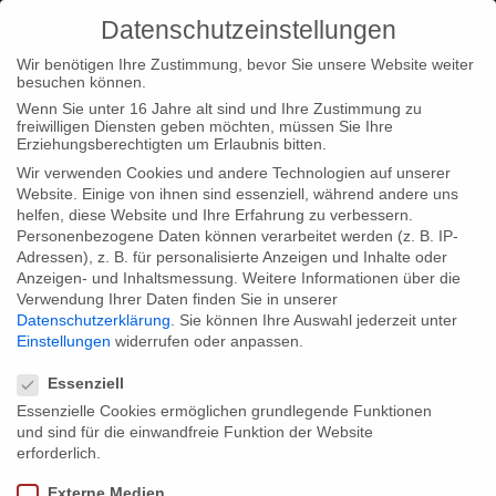
Datenschutzeinstellungen
Wir benötigen Ihre Zustimmung, bevor Sie unsere Website weiter
besuchen können.
Wenn Sie unter 16 Jahre alt sind und Ihre Zustimmung zu
freiwilligen Diensten geben möchten, müssen Sie Ihre
Home
Typ|News
FC Barcelona bei der BBC
Erziehungsberechtigten um Erlaubnis bitten.
Wir verwenden Cookies und andere Technologien auf unserer
Website. Einige von ihnen sind essenziell, während andere uns
helfen, diese Website und Ihre Erfahrung zu verbessern.
Personenbezogene Daten können verarbeitet werden (z. B. IP-
Adressen), z. B. für personalisierte Anzeigen und Inhalte oder
FC Barcelona bei der BBC
Anzeigen- und Inhaltsmessung.
Weitere Informationen über die
Verwendung Ihrer Daten finden Sie in unserer
Datenschutzerklärung
.
Sie können Ihre Auswahl jederzeit unter
Einstellungen
widerrufen oder anpassen.
FC Barcelona – Jahr der Entscheidung läuft am 12. Juni bei der
Datenschutzeinstellungen
BBC
Essenziell
Essenzielle Cookies ermöglichen grundlegende Funktionen
und sind für die einwandfreie Funktion der Website
erforderlich.
Share:
Externe Medien