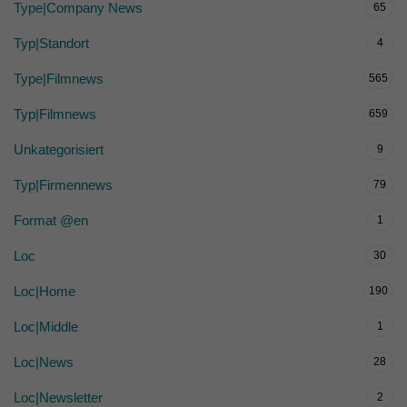
Type|Company News
65
Typ|Standort
4
Type|Filmnews
565
Typ|Filmnews
659
Unkategorisiert
9
Typ|Firmennews
79
Format @en
1
Loc
30
Loc|Home
190
Loc|Middle
1
Loc|News
28
Loc|Newsletter
2