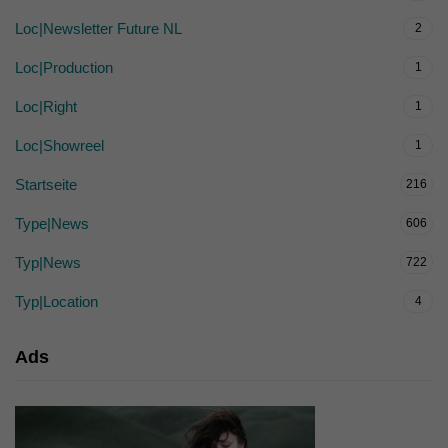
Loc|Newsletter Future NL
2
Loc|Production
1
Loc|Right
1
Loc|Showreel
1
Startseite
216
Type|News
606
Typ|News
722
Typ|Location
4
Ads