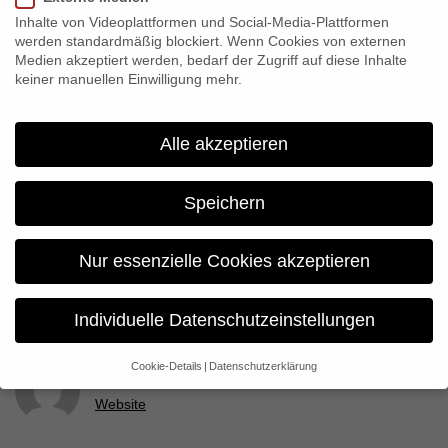
everything in between – and was nominated for the Prix Europa
Inhalte von Videoplattformen und Social-Media-Plattformen
2011 in the categorie “Online”.
werden standardmäßig blockiert. Wenn Cookies von externen
Medien akzeptiert werden, bedarf der Zugriff auf diese Inhalte
keiner manuellen Einwilligung mehr.
Share:
Alle akzeptieren
Previous
“One flew over the Kremlin” broadcast on EinsExra
Speichern
Next
Nur essenzielle Cookies akzeptieren
“Biomimikry – Natürlich genial” auf Asientour
Individuelle Datenschutzeinstellungen
Cookie-Details
Datenschutzerklärung
constanza
Datenschutzeinstellungen
Website
Wenn Sie unter 16 Jahre alt sind und Ihre Zustimmung zu
freiwilligen Diensten geben möchten, müssen Sie Ihre