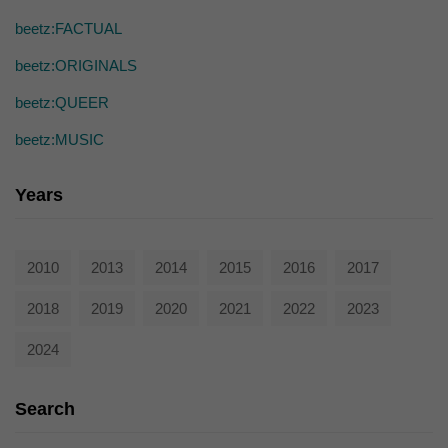
die einwandfreie Funktion der Website erforderlich.
beetz:FACTUAL
Cookie-Informationen anzeigen
beetz:ORIGINALS
Ext
Externe Medien (7)
beetz:QUEER
Inhalte von Videoplattformen und Social-Media-Plattformen werden
standardmäßig blockiert. Wenn Cookies von externen Medien akzeptiert
beetz:MUSIC
werden, bedarf der Zugriff auf diese Inhalte keiner manuellen Einwilligung
mehr.
Cookie-Informationen anzeigen
Years
powered by Borlabs Cookie
Datenschutzerklärung
2010
2013
2014
2015
2016
2017
2018
2019
2020
2021
2022
2023
2024
Search