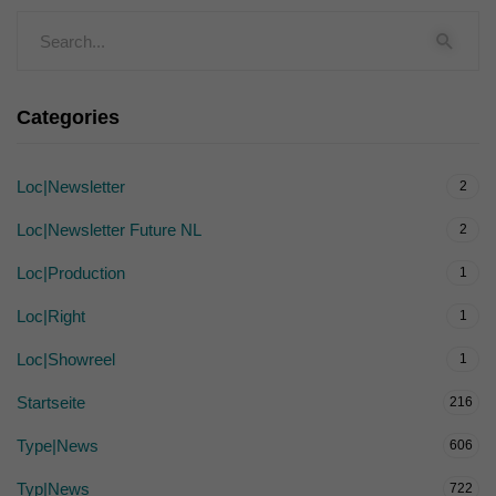
Categories
Loc|Newsletter
2
Loc|Newsletter Future NL
2
Loc|Production
1
Loc|Right
1
Loc|Showreel
1
Startseite
216
Type|News
606
Typ|News
722