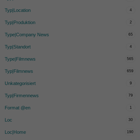
Typ|Location
4
Typ|Produktion
2
Type|Company News
65
Typ|Standort
4
Type|Filmnews
565
Typ|Filmnews
659
Unkategorisiert
9
Typ|Firmennews
79
Format @en
1
Loc
30
Loc|Home
190