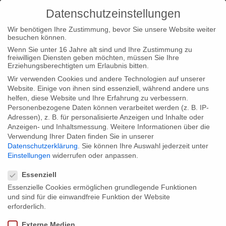
Datenschutzeinstellungen
Wir benötigen Ihre Zustimmung, bevor Sie unsere Website weiter
besuchen können.
Wenn Sie unter 16 Jahre alt sind und Ihre Zustimmung zu
freiwilligen Diensten geben möchten, müssen Sie Ihre
Home
Type|News
“Farewell Comrades!” (Interactive)
Erziehungsberechtigten um Erlaubnis bitten.
nominated for the Prix Europa
Wir verwenden Cookies und andere Technologien auf unserer
Website. Einige von ihnen sind essenziell, während andere uns
helfen, diese Website und Ihre Erfahrung zu verbessern.
Personenbezogene Daten können verarbeitet werden (z. B. IP-
Adressen), z. B. für personalisierte Anzeigen und Inhalte oder
Anzeigen- und Inhaltsmessung.
Weitere Informationen über die
Verwendung Ihrer Daten finden Sie in unserer
“Farewell Comrades!” (Interactive)
Datenschutzerklärung
.
Sie können Ihre Auswahl jederzeit unter
nominated for the Prix Europa
Einstellungen
widerrufen oder anpassen.
Datenschutzeinstellungen
Essenziell
Essenzielle Cookies ermöglichen grundlegende Funktionen
We are glad that our project “Farewell Comrades!” (Interactive)
und sind für die einwandfreie Funktion der Website
was chosen from 40 excellent productions from all over Europe
erforderlich.
– from Russia to Portugal, from Malta to Iceland, including
Externe Medien