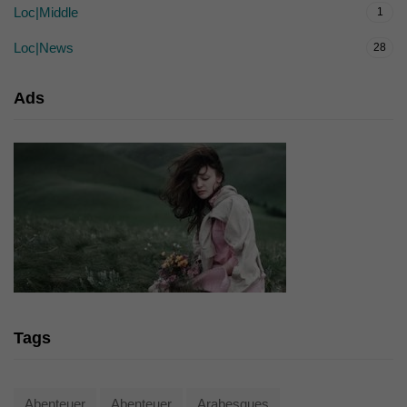
Loc|Middle
1
Loc|News
28
Ads
Tags
Abenteuer
Abenteuer
Arabesques