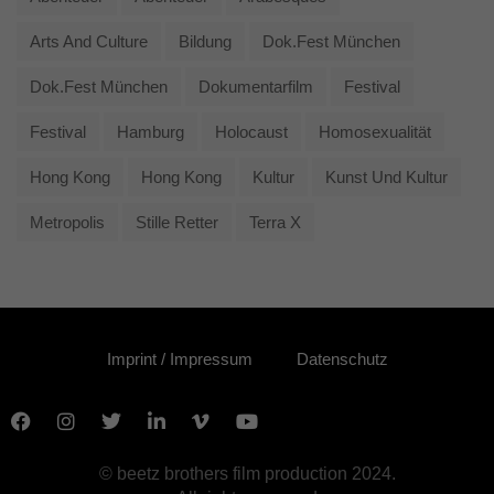
Arts And Culture
Bildung
Dok.fest München
Dok.fest München
Dokumentarfilm
Festival
Festival
Hamburg
Holocaust
Homosexualität
Hong Kong
Hong Kong
Kultur
Kunst Und Kultur
Metropolis
Stille Retter
Terra X
Imprint / Impressum
Datenschutz
© beetz brothers film production 2024.