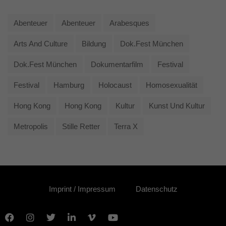
Abenteuer
Abenteuer
Arabesques
Arts And Culture
Bildung
Dok.fest München
Dok.fest München
Dokumentarfilm
Festival
Festival
Hamburg
Holocaust
Homosexualität
Hong Kong
Hong Kong
Kultur
Kunst Und Kultur
Metropolis
Stille Retter
Terra X
Imprint / Impressum
Datenschutz