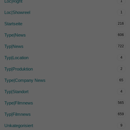
Loc|Right
1
Loc|Showreel
1
Startseite
216
Type|News
606
Typ|News
722
Typ|Location
4
Typ|Produktion
2
Type|Company News
65
Typ|Standort
4
Type|Filmnews
565
Typ|Filmnews
659
Unkategorisiert
9