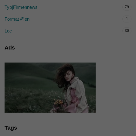
Typ|Firmennews
79
Format @en
1
Loc
30
Ads
Tags