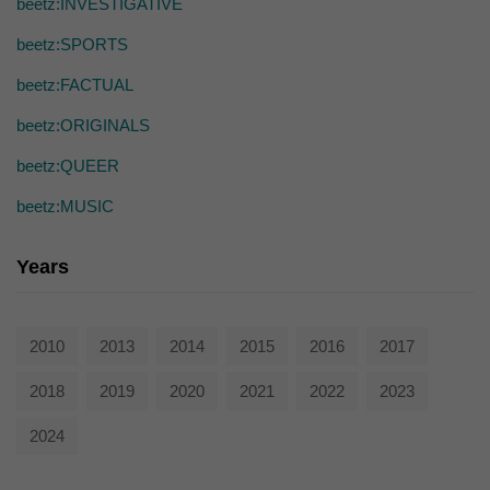
beetz:INVESTIGATIVE
die einwandfreie Funktion der Website erforderlich.
Cookie-Informationen anzeigen
beetz:SPORTS
Ext
Externe Medien (7)
beetz:FACTUAL
Inhalte von Videoplattformen und Social-Media-Plattformen werden
beetz:ORIGINALS
standardmäßig blockiert. Wenn Cookies von externen Medien akzeptiert
werden, bedarf der Zugriff auf diese Inhalte keiner manuellen Einwilligung
beetz:QUEER
mehr.
Cookie-Informationen anzeigen
beetz:MUSIC
powered by Borlabs Cookie
Datenschutzerklärung
Years
2010
2013
2014
2015
2016
2017
2018
2019
2020
2021
2022
2023
2024