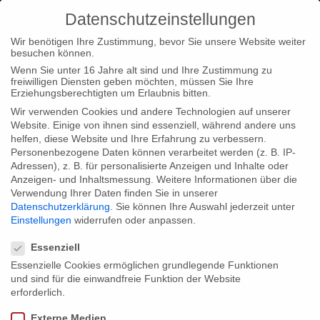
Datenschutzeinstellungen
Wir benötigen Ihre Zustimmung, bevor Sie unsere Website weiter
besuchen können.
Wenn Sie unter 16 Jahre alt sind und Ihre Zustimmung zu
freiwilligen Diensten geben möchten, müssen Sie Ihre
Home
Type|News
“Falciani’s Tax Bomb”: TV Premiere &
Erziehungsberechtigten um Erlaubnis bitten.
Webdoc Release on June 23rd
Wir verwenden Cookies und andere Technologien auf unserer
Website. Einige von ihnen sind essenziell, während andere uns
helfen, diese Website und Ihre Erfahrung zu verbessern.
Personenbezogene Daten können verarbeitet werden (z. B. IP-
Adressen), z. B. für personalisierte Anzeigen und Inhalte oder
Anzeigen- und Inhaltsmessung.
Weitere Informationen über die
Verwendung Ihrer Daten finden Sie in unserer
“Falciani’s Tax Bomb”: TV Premiere &
Datenschutzerklärung
.
Sie können Ihre Auswahl jederzeit unter
Webdoc Release on June 23rd
Einstellungen
widerrufen oder anpassen.
Datenschutzeinstellungen
Essenziell
Essenzielle Cookies ermöglichen grundlegende Funktionen
Today, June 23rd at 8:15 pm the investigative documentary
und sind für die einwandfreie Funktion der Website
“Falciani’s Tax Bomb” has its TV premiere on ARTE. For a little
erforderlich.
foretaste, check out our multimedia webdoc “Falciani’s
Externe Medien