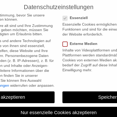
Datenschutzeinstellungen
PRODUCTIONS
Datenschutzeinstellungen
stimmung, bevor Sie unsere
Essenziell
en können.
Essenzielle Cookies ermögliche
re alt sind und Ihre Zustimmung
Funktionen und sind für die einw
ten geben möchten, müssen Sie
igten um Erlaubnis bitten.
der Website erforderlich.
s und andere Technologien auf
Externe Medien
 Men are Revolting”
e von ihnen sind essenziell,
Inhalte von Videoplattformen un
lfen, diese Website und Ihre
Plattformen werden standardmäß
rn.
Personenbezogene Daten
Cookies von externen Medien akz
en (z. B. IP-Adressen), z. B. für
bedarf der Zugriff auf diese Inha
en und Inhalte oder Anzeigen-
Einwilligung mehr.
eitere Informationen über die
 finden Sie in unserer
Sie können Ihre Auswahl
lungen
widerrufen oder anpassen.
 akzeptieren
Speicher
DVD release – “The Yes Me
Nur essenzielle Cookies akzeptieren