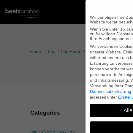
Wir benötigen Ihre Zu
Website weiter besuch
Wenn Sie unter 16 Jah
zu freiwilligen Diens
Ihre Erziehungsberecht
Wir verwenden Cookie
Home
Loc
Loc|Home
DVD release – “The Yes
unserer Website. Einig
während andere uns he
Erfahrung zu verbesse
können verarbeitet werd
personalisierte Anzeig
und Inhaltsmessung.
W
Verwendung Ihrer Daten
Datenschutzerklärung
.
jederzeit unter
Einstel
Alle
Categories
beetz:INVESTIGATIVE