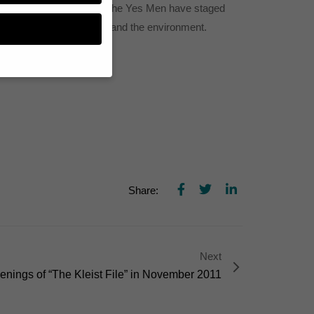
, the notorious activists The Yes Men have staged
e crimes against humanity and the environment.
lutionaries!
n, müssen Sie Ihre
essenziell, während
n können verarbeitet
d Inhaltsmessung.
lärung
.
zu ganzen Kategorien
Share:
hlen.
Zurück
Next
enings of “The Kleist File” in November 2011
te erforderlich.