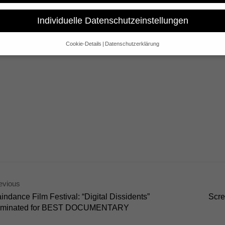
s Men are Revolting” is now available on DVD! For the last 20 years
ous and hilarious hoaxes to draw international attention to corporat
Individuelle Datenschutzeinstellungen
bizarre – and also the perfect Christmas gift for all procrastinative revo
Cookie-Details
Datenschutzerklärung
Datenschutzeinstellungen
e alt sind und Ihre Zustimmung zu freiwilligen Diensten geben möchte
 um Erlaubnis bitten.
 und andere Technologien auf unserer Website. Einige von ihnen sind 
se Website und Ihre Erfahrung zu verbessern.
Personenbezogene Date
sen), z. B. für personalisierte Anzeigen und Inhalte oder Anzeigen- un
 über die Verwendung Ihrer Daten finden Sie in unserer
Datenschutzerk
bersicht über alle verwendeten Cookies. Sie können Ihre Einwilligung 
re Informationen anzeigen lassen und so nur bestimmte Cookies auswä
Speichern
Nur essenzielle Cookies akzeptieren
gen
evious
indance Film Festival: “Digital Dissidents”
Scre
glichen grundlegende Funktionen und sind für die einwandfreie Funktion der Websi
minated for BEST DOCUMENTARY
Cookie-Informationen anzeigen