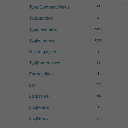
Type|Company News
65
Typ|Standort
4
Type|Filmnews
565
Typ|Filmnews
659
Unkategorisiert
9
Typ|Firmennews
79
Format @en
1
Loc
30
Loc|Home
190
Loc|Middle
1
Loc|News
28