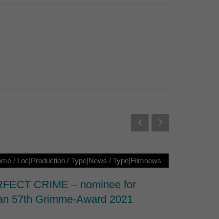
Externe Medien
s von externen Medien
Datenschutzerklärung
ome
/
Loc|Production
/
Type|News
/
Type|Filmnews
Loc|Ho
FECT CRIME – nominee for
6 Awa
n 57th Grimme-Award 2021
BLOO