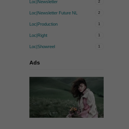
Loc|Newsletter
2
Loc|Newsletter Future NL
2
Loc|Production
1
Loc|Right
1
Loc|Showreel
1
Ads