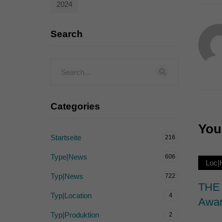
2024
Externe Medien (
Inhalte von Videoplattf
Search
akzeptiert werden, bedarf
powered by Borlabs Cook
Categories
You 
Startseite
216
Type|News
606
Loc
Typ|News
722
THE 
Typ|Location
4
Awar
Typ|Produktion
2