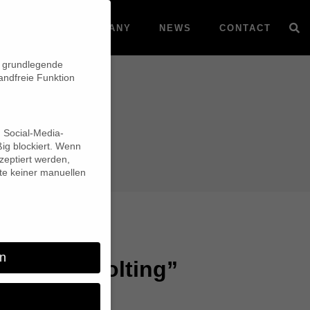
VOD
COMPANY
NEWS
CONTACT
n grundlegende
andfreie Funktion
d Social-Media-
ig blockiert. Wenn
eptiert werden,
lte keiner manuellen
n
n are Revolting”