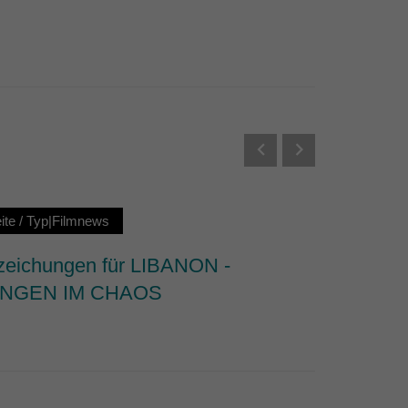
Externe Medien
s von externen Medien
Datenschutzerklärung
ite
/
Typ|Filmnews
Startseit
zeichungen für LIBANON -
“Die Ja
NGEN IM CHAOS
gewinn
Kategor