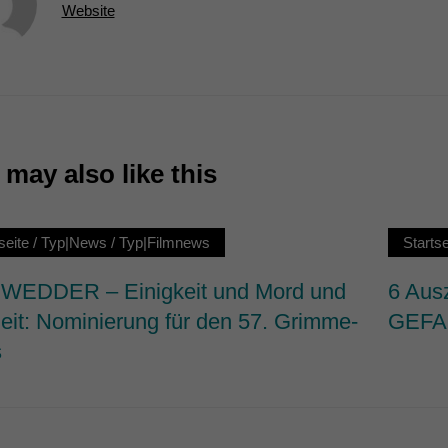
Website
7)
ormen und Social-Media-Plattformen werden standardmäßig blockiert. Wenn Cookie
 der Zugriff auf diese Inhalte keiner manuellen Einwilligung mehr.
Cookie-Informationen anzeigen
ie
may also like this
seite
/
Typ|News
/
Typ|Filmnews
Startse
EDDER – Einigkeit und Mord und
6 Aus
heit: Nominierung für den 57. Grimme-
GEFA
s