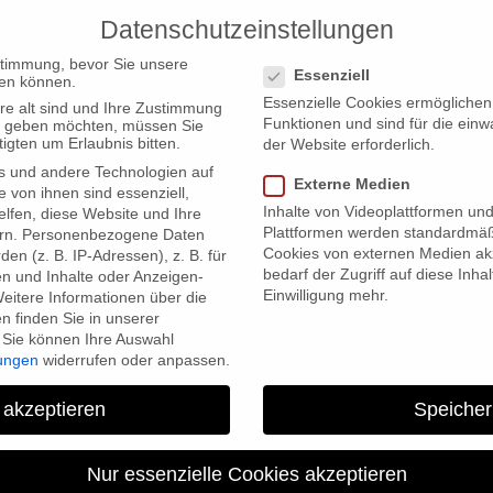
Datenschutzeinstellungen
PRODUCTIONS
Datenschutzeinstellungen
stimmung, bevor Sie unsere
Essenziell
en können.
Essenzielle Cookies ermögliche
re alt sind und Ihre Zustimmung
Funktionen und sind für die einw
ten geben möchten, müssen Sie
igten um Erlaubnis bitten.
der Website erforderlich.
s und andere Technologien auf
Externe Medien
ONG KONG MOMENTS auf dem DOK.fest @home München 2020 mit 
e von ihnen sind essenziell,
Inhalte von Videoplattformen un
lfen, diese Website und Ihre
Plattformen werden standardmäß
rn.
Personenbezogene Daten
Cookies von externen Medien akz
en (z. B. IP-Adressen), z. B. für
bedarf der Zugriff auf diese Inha
en und Inhalte oder Anzeigen-
Einwilligung mehr.
eitere Informationen über die
 finden Sie in unserer
Sie können Ihre Auswahl
lungen
widerrufen oder anpassen.
 akzeptieren
Speicher
utschlandpremiere von HO
dem DOK.fest @home München
Nur essenzielle Cookies akzeptieren