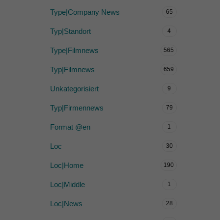
Type|Company News
65
Typ|Standort
4
Type|Filmnews
565
Typ|Filmnews
659
Unkategorisiert
9
Typ|Firmennews
79
Format @en
1
Loc
30
Loc|Home
190
Loc|Middle
1
Loc|News
28