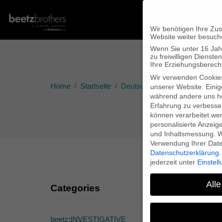
Wir benötigen Ihre Zu
Website weiter besuch
Wenn Sie unter 16 Jah
zu freiwilligen Diens
Ihre Erziehungsberecht
Wir verwenden Cookie
Home
Startseite
Deutschlandpremiere von H
unserer Website. Einig
während andere uns he
Erfahrung zu verbesse
können verarbeitet werd
personalisierte Anzeig
und Inhaltsmessung.
W
Verwendung Ihrer Daten
Datenschutzerklärung
.
jederzeit unter
Einstel
Alle
Categories
De
beetz:INVESTIGATIVE