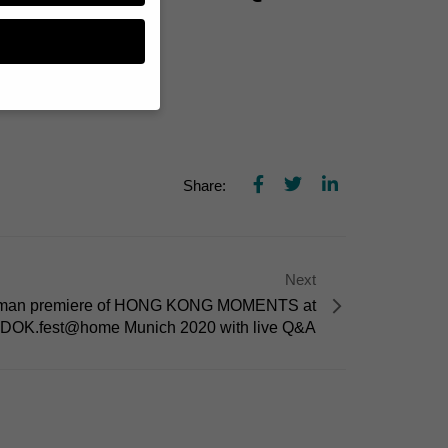
landpremiere.
n, müssen Sie Ihre
essenziell, während
Share:
n können verarbeitet
d Inhaltsmessung.
lärung
.
zu ganzen Kategorien
hlen.
Next
man premiere of HONG KONG MOMENTS at
Zurück
DOK.fest@home Munich 2020 with live Q&A
te erforderlich.