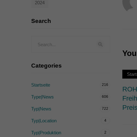
2024
Externe Medien (
Inhalte von Videoplattf
Search
akzeptiert werden, bedarf
powered by Borlabs Cook
You 
Categories
Start
Startseite
216
ROHW
Type|News
606
Frei
Prei
Typ|News
722
Typ|Location
4
Typ|Produktion
2