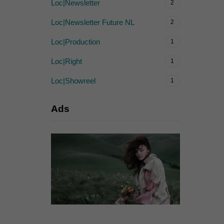
Loc|Newsletter
2
Loc|Newsletter Future NL
2
Loc|Production
1
Loc|Right
1
Loc|Showreel
1
Ads