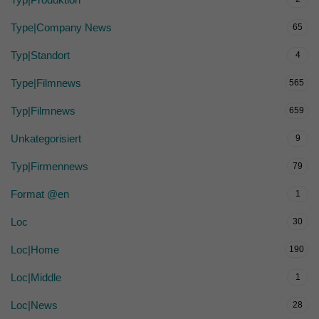
Type|Company News
65
Typ|Standort
4
Type|Filmnews
565
Typ|Filmnews
659
Unkategorisiert
9
Typ|Firmennews
79
Format @en
1
Loc
30
Loc|Home
190
Loc|Middle
1
Loc|News
28