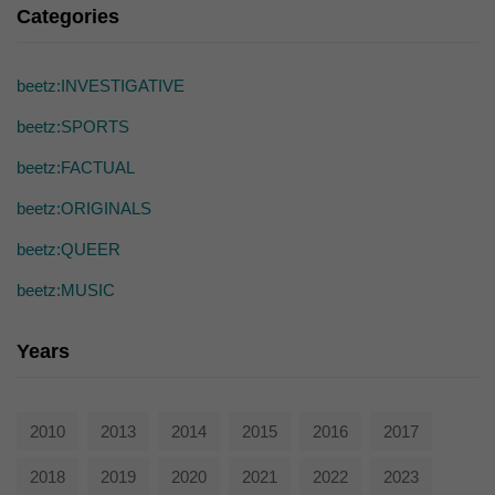
die einwandfreie Funktion der Website erforderlich.
Categories
Cookie-Informationen anzeigen
Ext
Externe Medien (7)
beetz:INVESTIGATIVE
Inhalte von Videoplattformen und Social-Media-Plattformen werden
beetz:SPORTS
standardmäßig blockiert. Wenn Cookies von externen Medien akzeptiert
werden, bedarf der Zugriff auf diese Inhalte keiner manuellen Einwilligung
beetz:FACTUAL
mehr.
Cookie-Informationen anzeigen
beetz:ORIGINALS
powered by Borlabs Cookie
beetz:QUEER
Datenschutzerklärung
beetz:MUSIC
Years
2010
2013
2014
2015
2016
2017
2018
2019
2020
2021
2022
2023