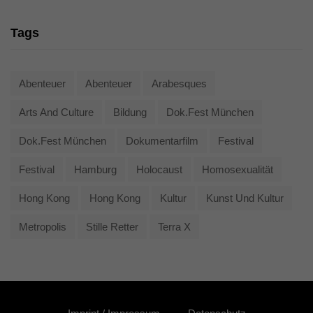
Tags
Abenteuer
Abenteuer
Arabesques
Arts And Culture
Bildung
Dok.fest München
Dok.fest München
Dokumentarfilm
Festival
Festival
Hamburg
Holocaust
Homosexualität
Hong Kong
Hong Kong
Kultur
Kunst Und Kultur
Metropolis
Stille Retter
Terra X