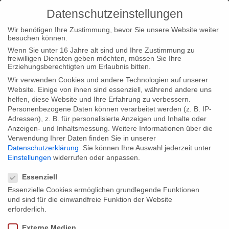
Datenschutzeinstellungen
Wir benötigen Ihre Zustimmung, bevor Sie unsere Website weiter
besuchen können.
Wenn Sie unter 16 Jahre alt sind und Ihre Zustimmung zu
freiwilligen Diensten geben möchten, müssen Sie Ihre
Home
Startseite
Christian Beetz in Hong Kong und auf der
Erziehungsberechtigten um Erlaubnis bitten.
IDFA
Wir verwenden Cookies und andere Technologien auf unserer
Website. Einige von ihnen sind essenziell, während andere uns
helfen, diese Website und Ihre Erfahrung zu verbessern.
Personenbezogene Daten können verarbeitet werden (z. B. IP-
Adressen), z. B. für personalisierte Anzeigen und Inhalte oder
Anzeigen- und Inhaltsmessung.
Weitere Informationen über die
Verwendung Ihrer Daten finden Sie in unserer
Christian Beetz in Hong Kong und auf
Datenschutzerklärung
.
Sie können Ihre Auswahl jederzeit unter
der IDFA
Einstellungen
widerrufen oder anpassen.
Datenschutzeinstellungen
Essenziell
Essenzielle Cookies ermöglichen grundlegende Funktionen
Geschäftsführer Christian Beetz ist viel unterwegs: Am
und sind für die einwandfreie Funktion der Website
Wochenende war er auf dem World Science and Factual
erforderlich.
Producers Congress (WCSFP) in Hongkong, wo er die Ko-
Externe Medien