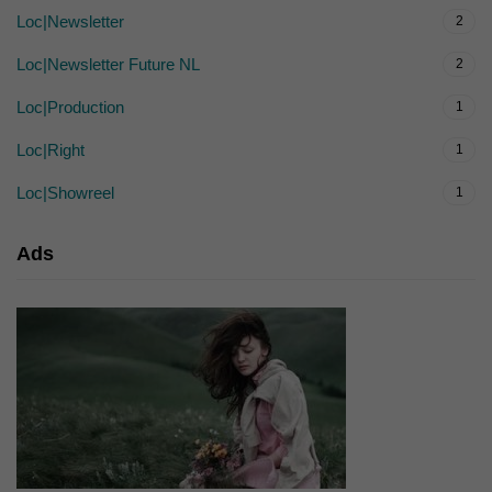
Loc|Newsletter
2
Loc|Newsletter Future NL
2
Loc|Production
1
Loc|Right
1
Loc|Showreel
1
Ads