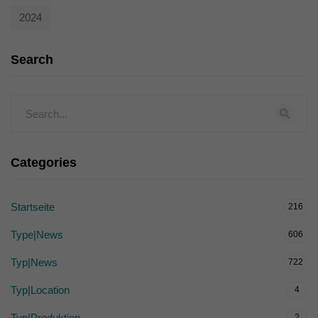
2024
Search
Categories
Startseite
216
Type|News
606
Typ|News
722
Typ|Location
4
Typ|Produktion
2