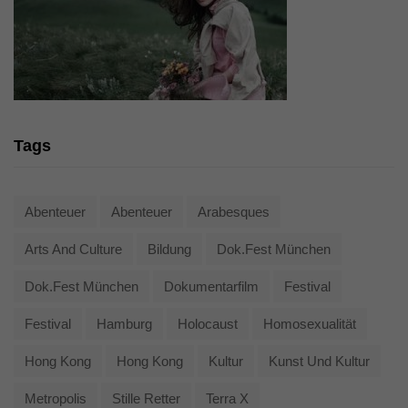
Tags
Abenteuer
Abenteuer
Arabesques
Arts And Culture
Bildung
Dok.fest München
Dok.fest München
Dokumentarfilm
Festival
Festival
Hamburg
Holocaust
Homosexualität
Hong Kong
Hong Kong
Kultur
Kunst Und Kultur
Metropolis
Stille Retter
Terra X