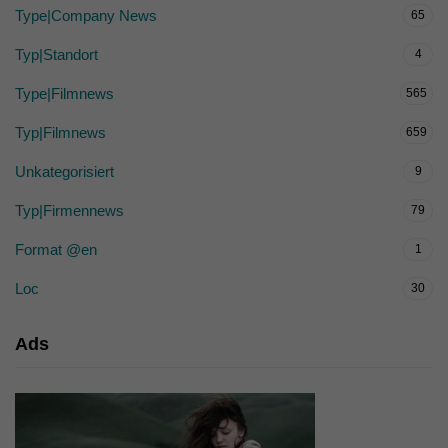
Type|Company News
65
Typ|Standort
4
Type|Filmnews
565
Typ|Filmnews
659
Unkategorisiert
9
Typ|Firmennews
79
Format @en
1
Loc
30
Ads