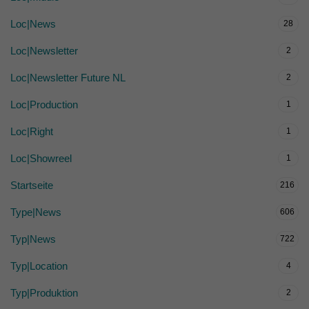
Loc|News
28
Loc|Newsletter
2
Loc|Newsletter Future NL
2
Loc|Production
1
Loc|Right
1
Loc|Showreel
1
Startseite
216
Type|News
606
Typ|News
722
Typ|Location
4
Typ|Produktion
2