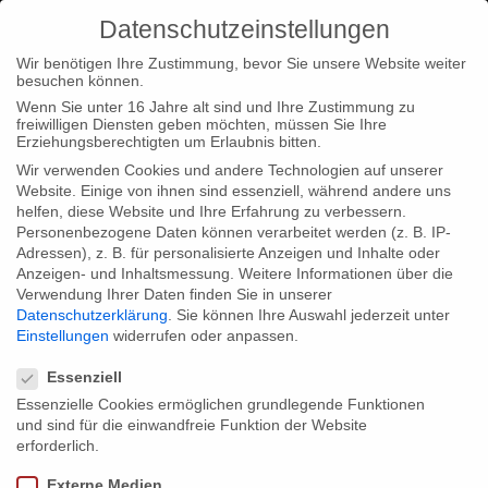
Datenschutzeinstellungen
Wir benötigen Ihre Zustimmung, bevor Sie unsere Website weiter
besuchen können.
Wenn Sie unter 16 Jahre alt sind und Ihre Zustimmung zu
freiwilligen Diensten geben möchten, müssen Sie Ihre
Home
Startseite
Bundesweiter Kinostart GARDENIA am
Erziehungsberechtigten um Erlaubnis bitten.
13. November
Wir verwenden Cookies und andere Technologien auf unserer
Website. Einige von ihnen sind essenziell, während andere uns
helfen, diese Website und Ihre Erfahrung zu verbessern.
Personenbezogene Daten können verarbeitet werden (z. B. IP-
Adressen), z. B. für personalisierte Anzeigen und Inhalte oder
Anzeigen- und Inhaltsmessung.
Weitere Informationen über die
Verwendung Ihrer Daten finden Sie in unserer
Bundesweiter Kinostart GARDENIA am
Datenschutzerklärung
.
Sie können Ihre Auswahl jederzeit unter
13. November
Einstellungen
widerrufen oder anpassen.
Datenschutzeinstellungen
Essenziell
Essenzielle Cookies ermöglichen grundlegende Funktionen
Endlich ist es soweit: am 13. November 2014 ist der
und sind für die einwandfreie Funktion der Website
bundesweite Kinostart von “Gardenia – Bevor der letzte Vorhang
erforderlich.
fällt”. Die Premieren in Anwesenheit von Team und Mitwirkenden
Externe Medien