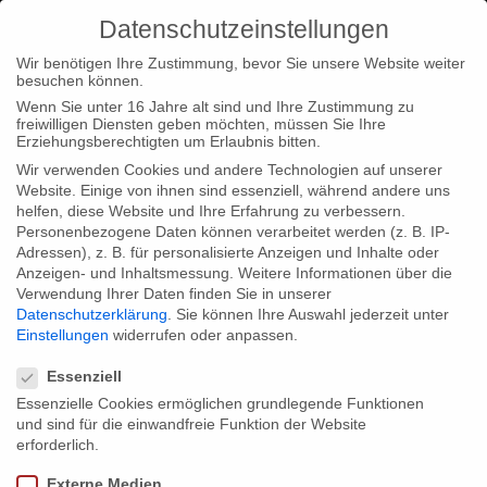
Datenschutzeinstellungen
Wir benötigen Ihre Zustimmung, bevor Sie unsere Website weiter
besuchen können.
Wenn Sie unter 16 Jahre alt sind und Ihre Zustimmung zu
freiwilligen Diensten geben möchten, müssen Sie Ihre
Home
Typ|News
Buchpremiere “Der Kreml-Flieger”
Erziehungsberechtigten um Erlaubnis bitten.
Wir verwenden Cookies und andere Technologien auf unserer
Website. Einige von ihnen sind essenziell, während andere uns
helfen, diese Website und Ihre Erfahrung zu verbessern.
Personenbezogene Daten können verarbeitet werden (z. B. IP-
Adressen), z. B. für personalisierte Anzeigen und Inhalte oder
Buchpremiere “Der Kreml-Flieger”
Anzeigen- und Inhaltsmessung.
Weitere Informationen über die
Verwendung Ihrer Daten finden Sie in unserer
Datenschutzerklärung
.
Sie können Ihre Auswahl jederzeit unter
Einstellungen
widerrufen oder anpassen.
Datenschutzeinstellungen
Wir freuen uns, die Buchpremiere “Der Kreml-
Essenziell
Flieger – Mathias Rust und die Folgen eines Abenteuers”
Essenzielle Cookies ermöglichen grundlegende Funktionen
und sind für die einwandfreie Funktion der Website
anzukündigen. Das Buch zur Dokumentation ist beim Ch. Links
erforderlich.
Verlag erschienen.
Externe Medien