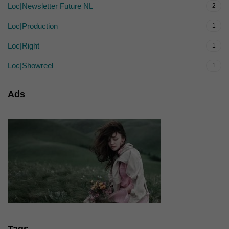
Loc|Newsletter Future NL
2
Loc|Production
1
Loc|Right
1
Loc|Showreel
1
Ads