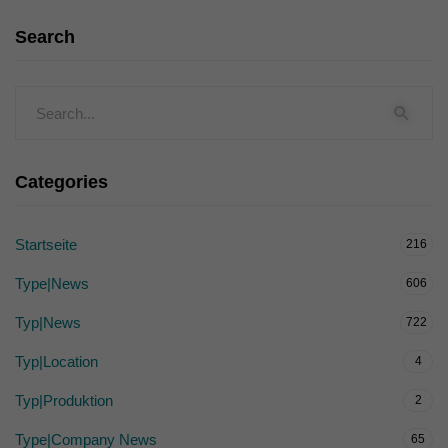
Search
Categories
Startseite
216
Type|News
606
Typ|News
722
Typ|Location
4
Typ|Produktion
2
Type|Company News
65