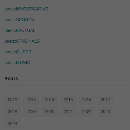
die einwandfreie Funktion der Website erforderlich.
beetz:INVESTIGATIVE
Cookie-Informationen anzeigen
beetz:SPORTS
Ext
Externe Medien (7)
beetz:FACTUAL
Inhalte von Videoplattformen und Social-Media-Plattformen werden
standardmäßig blockiert. Wenn Cookies von externen Medien akzeptiert
beetz:ORIGINALS
werden, bedarf der Zugriff auf diese Inhalte keiner manuellen Einwilligung
mehr.
beetz:QUEER
Cookie-Informationen anzeigen
beetz:MUSIC
powered by Borlabs Cookie
Datenschutzerklärung
Years
2010
2013
2014
2015
2016
2017
2018
2019
2020
2021
2022
2023
2024