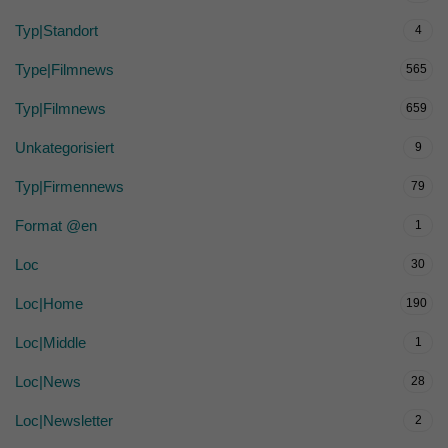
Typ|Standort
4
Type|Filmnews
565
Typ|Filmnews
659
Unkategorisiert
9
Typ|Firmennews
79
Format @en
1
Loc
30
Loc|Home
190
Loc|Middle
1
Loc|News
28
Loc|Newsletter
2