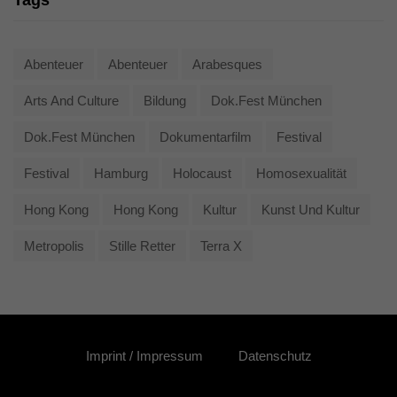
Tags
Abenteuer
Abenteuer
Arabesques
Arts And Culture
Bildung
Dok.fest München
Dok.fest München
Dokumentarfilm
Festival
Festival
Hamburg
Holocaust
Homosexualität
Hong Kong
Hong Kong
Kultur
Kunst Und Kultur
Metropolis
Stille Retter
Terra X
Imprint / Impressum
Datenschutz