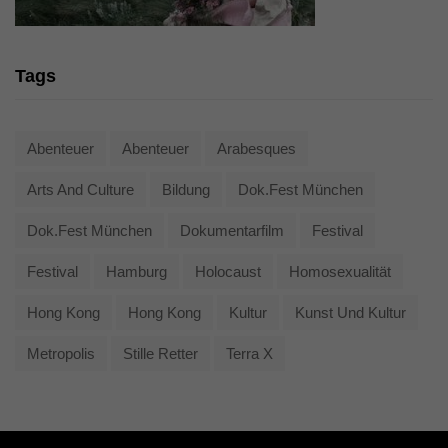
Tags
Abenteuer
Abenteuer
Arabesques
Arts And Culture
Bildung
Dok.fest München
Dok.fest München
Dokumentarfilm
Festival
Festival
Hamburg
Holocaust
Homosexualität
Hong Kong
Hong Kong
Kultur
Kunst Und Kultur
Metropolis
Stille Retter
Terra X