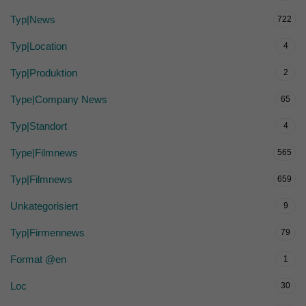
Typ|News
722
Typ|Location
4
Typ|Produktion
2
Type|Company News
65
Typ|Standort
4
Type|Filmnews
565
Typ|Filmnews
659
Unkategorisiert
9
Typ|Firmennews
79
Format @en
1
Loc
30