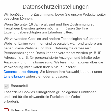
Datenschutzeinstellungen
Wir benötigen Ihre Zustimmung, bevor Sie unsere Website weiter
besuchen können.
Wenn Sie unter 16 Jahre alt sind und Ihre Zustimmung zu
freiwilligen Diensten geben möchten, müssen Sie Ihre
Home
Type|News
“Blood in the Mobile” part of “One World
Erziehungsberechtigten um Erlaubnis bitten.
Filmclubs”
Wir verwenden Cookies und andere Technologien auf unserer
Website. Einige von ihnen sind essenziell, während andere uns
helfen, diese Website und Ihre Erfahrung zu verbessern.
Personenbezogene Daten können verarbeitet werden (z. B. IP-
Adressen), z. B. für personalisierte Anzeigen und Inhalte oder
Anzeigen- und Inhaltsmessung.
Weitere Informationen über die
Verwendung Ihrer Daten finden Sie in unserer
“Blood in the Mobile” part of “One
Datenschutzerklärung
.
Sie können Ihre Auswahl jederzeit unter
World Filmclubs”
Einstellungen
widerrufen oder anpassen.
Datenschutzeinstellungen
Essenziell
Essenzielle Cookies ermöglichen grundlegende Funktionen
We are happy about the fact that our production “Blood in the
und sind für die einwandfreie Funktion der Website
Mobile” is now part of the One World Filmclubs. The
erforderlich.
organisation enables teenagers to found their own small film
Externe Medien