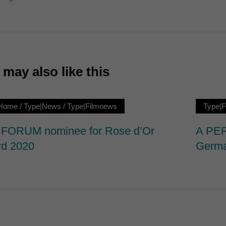
7)
ormen und Social-Media-Plattformen werden standardmäßig blockiert. Wenn Cookie
 der Zugriff auf diese Inhalte keiner manuellen Einwilligung mehr.
Cookie-Informationen anzeigen
may also like this
ie
|Home
/
Type|News
/
Type|Filmnews
Type|
FORUM nominee for Rose d’Or
A PER
d 2020
Germa