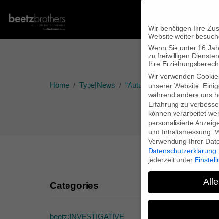
Wir benötigen Ihre Zu
Website weiter besuch
Wenn Sie unter 16 Jah
zu freiwilligen Diens
Ihre Erziehungsberecht
Wir verwenden Cookie
Home
Type|News
“Autumn Gold” runs within th
unserer Website. Einig
während andere uns he
Erfahrung zu verbesse
können verarbeitet werd
personalisierte Anzeig
und Inhaltsmessung.
W
Verwendung Ihrer Daten
Datenschutzerklärung
.
jederzeit unter
Einstel
Alle
Categories
beetz:INVESTIGATIVE