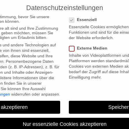
Datenschutzeinstellungen
PRODUCTIONS
Datenschutzeinstellungen
stimmung, bevor Sie unsere
Essenziell
en können.
Essenzielle Cookies ermögliche
re alt sind und Ihre Zustimmung
Funktionen und sind für die einw
ten geben möchten, müssen Sie
igten um Erlaubnis bitten.
der Website erforderlich.
s und andere Technologien auf
Externe Medien
e competition at Docudays
e von ihnen sind essenziell,
Inhalte von Videoplattformen un
lfen, diese Website und Ihre
Plattformen werden standardmäß
rn.
Personenbezogene Daten
Cookies von externen Medien akz
en (z. B. IP-Adressen), z. B. für
bedarf der Zugriff auf diese Inha
en und Inhalte oder Anzeigen-
Einwilligung mehr.
eitere Informationen über die
 finden Sie in unserer
Sie können Ihre Auswahl
lungen
widerrufen oder anpassen.
 akzeptieren
Speicher
“Autumn Gold” runs within 
Docuday
Nur essenzielle Cookies akzeptieren