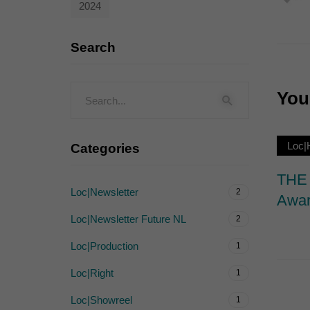
2024
Externe Medien (
Inhalte von Videoplattf
Search
akzeptiert werden, bedarf
You 
powered by Borlabs Cook
Loc
Categories
THE 
Loc|Newsletter
2
Awar
Loc|Newsletter Future NL
2
Loc|Production
1
Loc|Right
1
Loc|Showreel
1