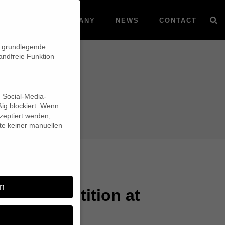
VOD
COMPANY
NEWS
CONTACT
n grundlegende
andfreie Funktion
d Social-Media-
ig blockiert. Wenn
eptiert werden,
lte keiner manuellen
n
the competition at
s