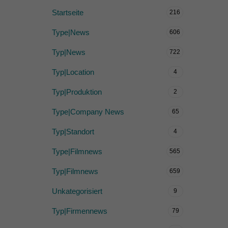
Startseite
216
Type|News
606
Typ|News
722
Typ|Location
4
Typ|Produktion
2
Type|Company News
65
Typ|Standort
4
Type|Filmnews
565
Typ|Filmnews
659
Unkategorisiert
9
Typ|Firmennews
79