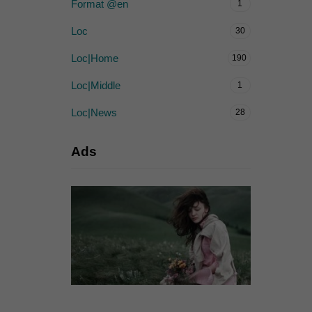
Format @en
1
Loc
30
Loc|Home
190
Loc|Middle
1
Loc|News
28
Ads