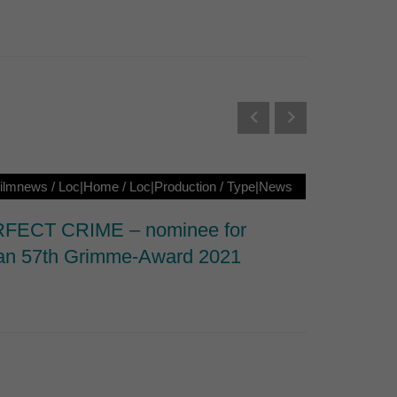
Externe Medien
s von externen Medien
Datenschutzerklärung
Filmnews
/
Loc|Home
/
Loc|Production
/
Type|News
Loc|Ho
FECT CRIME – nominee for
Nominat
n 57th Grimme-Award 2021
Documen
Series 