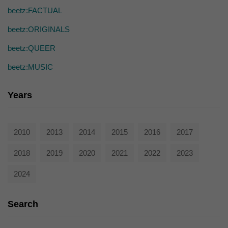
die einwandfreie Funktion der Website erforderlich.
beetz:FACTUAL
Cookie-Informationen anzeigen
beetz:ORIGINALS
Ext
Externe Medien (7)
beetz:QUEER
Inhalte von Videoplattformen und Social-Media-Plattformen werden
standardmäßig blockiert. Wenn Cookies von externen Medien akzeptiert
beetz:MUSIC
werden, bedarf der Zugriff auf diese Inhalte keiner manuellen Einwilligung
mehr.
Years
Cookie-Informationen anzeigen
powered by Borlabs Cookie
Datenschutzerklärung
2010
2013
2014
2015
2016
2017
2018
2019
2020
2021
2022
2023
2024
Search