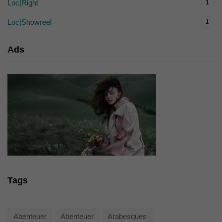
Loc|Right
1
Loc|Showreel
1
Ads
Tags
Abenteuer
Abenteuer
Arabesques