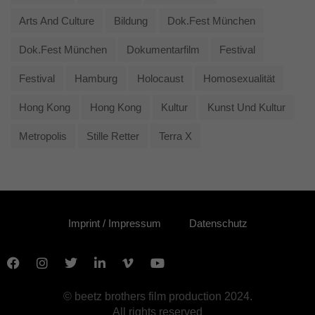
Arts And Culture
Bildung
Dok.fest München
Dok.fest München
Dokumentarfilm
Festival
Festival
Hamburg
Holocaust
Homosexualität
Hong Kong
Hong Kong
Kultur
Kunst Und Kultur
Metropolis
Stille Retter
Terra X
Imprint / Impressum
Datenschutz
© beetz brothers film production 2024.
All rights reserved