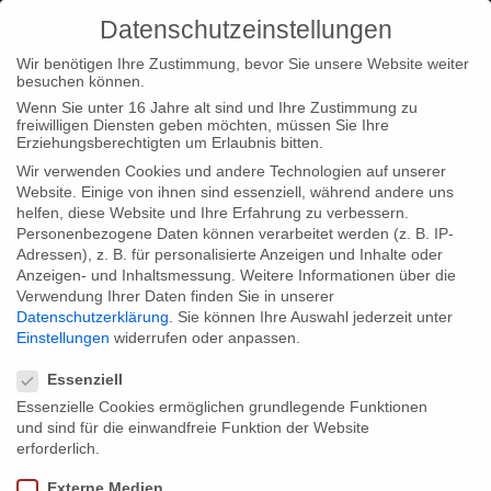
Datenschutzeinstellungen
Wir benötigen Ihre Zustimmung, bevor Sie unsere Website weiter
besuchen können.
Wenn Sie unter 16 Jahre alt sind und Ihre Zustimmung zu
freiwilligen Diensten geben möchten, müssen Sie Ihre
Home
Type|News
“Autumn Gold” on TV – tonight!
Erziehungsberechtigten um Erlaubnis bitten.
Wir verwenden Cookies und andere Technologien auf unserer
Website. Einige von ihnen sind essenziell, während andere uns
helfen, diese Website und Ihre Erfahrung zu verbessern.
Personenbezogene Daten können verarbeitet werden (z. B. IP-
Adressen), z. B. für personalisierte Anzeigen und Inhalte oder
“Autumn Gold” on TV – tonight!
Anzeigen- und Inhaltsmessung.
Weitere Informationen über die
Verwendung Ihrer Daten finden Sie in unserer
Datenschutzerklärung
.
Sie können Ihre Auswahl jederzeit unter
Einstellungen
widerrufen oder anpassen.
Jan Tenhaven’s award-winning documentary “Autumn Gold” will
Datenschutzeinstellungen
be screened on WDR tonight at 11:15 pm. The film tells the
Essenziell
story of five athletes as they prepare for the Track and Field
Essenzielle Cookies ermöglichen grundlegende Funktionen
und sind für die einwandfreie Funktion der Website
World Championships. Their toughest challenge is their age:
erforderlich.
These potential world champions are between 80 and 100 years
Externe Medien