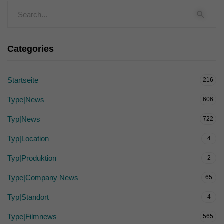
Categories
Startseite
216
Type|News
606
Typ|News
722
Typ|Location
4
Typ|Produktion
2
Type|Company News
65
Typ|Standort
4
Type|Filmnews
565