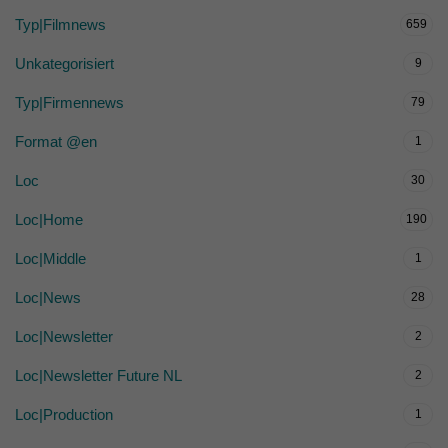
Typ|Filmnews
659
Unkategorisiert
9
Typ|Firmennews
79
Format @en
1
Loc
30
Loc|Home
190
Loc|Middle
1
Loc|News
28
Loc|Newsletter
2
Loc|Newsletter Future NL
2
Loc|Production
1