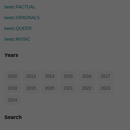
die einwandfreie Funktion der Website erforderlich.
beetz:FACTUAL
Cookie-Informationen anzeigen
beetz:ORIGINALS
Ext
Externe Medien (7)
beetz:QUEER
Inhalte von Videoplattformen und Social-Media-Plattformen werden
standardmäßig blockiert. Wenn Cookies von externen Medien akzeptiert
beetz:MUSIC
werden, bedarf der Zugriff auf diese Inhalte keiner manuellen Einwilligung
mehr.
Cookie-Informationen anzeigen
Years
powered by Borlabs Cookie
Datenschutzerklärung
2010
2013
2014
2015
2016
2017
2018
2019
2020
2021
2022
2023
2024
Search