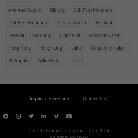
Arts And Culture
Bildung
Dok.fest München
Dok.fest München
Dokumentarfilm
Festival
Festival
Hamburg
Holocaust
Homosexualität
Hong Kong
Hong Kong
Kultur
Kunst Und Kultur
Metropolis
Stille Retter
Terra X
Imprint / Impressum
Datenschutz
© beetz brothers film production 2024.
All rights reserved