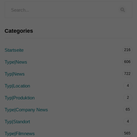
Categories
Startseite
216
Type|News
606
Typ|News
722
Typ|Location
4
Typ|Produktion
2
Type|Company News
65
Typ|Standort
4
Type|Filmnews
565