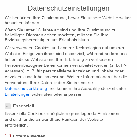
Datenschutzeinstellungen
Wir benötigen Ihre Zustimmung, bevor Sie unsere Website weiter
besuchen können.
Wenn Sie unter 16 Jahre alt sind und Ihre Zustimmung zu
freiwilligen Diensten geben möchten, müssen Sie Ihre
Home
Type|News
Type|Filmnews
ARTE-press
Erziehungsberechtigten um Erlaubnis bitten.
conference “Farewell Comrades!”
Wir verwenden Cookies und andere Technologien auf unserer
Website. Einige von ihnen sind essenziell, während andere uns
helfen, diese Website und Ihre Erfahrung zu verbessern.
Personenbezogene Daten können verarbeitet werden (z. B. IP-
Adressen), z. B. für personalisierte Anzeigen und Inhalte oder
Anzeigen- und Inhaltsmessung.
Weitere Informationen über die
Verwendung Ihrer Daten finden Sie in unserer
ARTE-press conference “Farewell
Datenschutzerklärung
.
Sie können Ihre Auswahl jederzeit unter
Comrades!”
Einstellungen
widerrufen oder anpassen.
Datenschutzeinstellungen
Essenziell
Essenzielle Cookies ermöglichen grundlegende Funktionen
On January 10th at 11.00 am a big ARTE-press conference
und sind für die einwandfreie Funktion der Website
concerning “Farewell Comrades!” will be hosted at SOHO-
erforderlich.
House (Torstr.1, 10119 Berlin). Journalists and interested people
Externe Medien