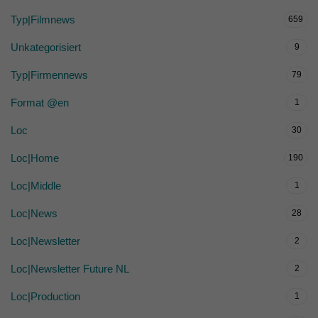
Typ|Filmnews
659
Unkategorisiert
9
Typ|Firmennews
79
Format @en
1
Loc
30
Loc|Home
190
Loc|Middle
1
Loc|News
28
Loc|Newsletter
2
Loc|Newsletter Future NL
2
Loc|Production
1