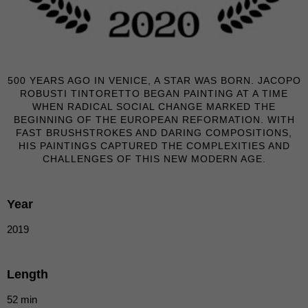
Erziehungsberechtigten um Erlaubnis bitten.
Wir verwenden Cookies und andere Technologien auf unserer
Website. Einige von ihnen sind essenziell, während andere uns
helfen, diese Website und Ihre Erfahrung zu verbessern.
Personenbezogene Daten können verarbeitet werden (z. B. IP-
Adressen), z. B. für personalisierte Anzeigen und Inhalte oder
500 YEARS AGO IN VENICE, A STAR WAS BORN. JACOPO
Anzeigen- und Inhaltsmessung.
Weitere Informationen über die
ROBUSTI TINTORETTO BEGAN PAINTING AT A TIME
Verwendung Ihrer Daten finden Sie in unserer
WHEN RADICAL SOCIAL CHANGE MARKED THE
Datenschutzerklärung
.
BEGINNING OF THE EUROPEAN REFORMATION. WITH
Hier finden Sie eine Übersicht über alle verwendeten Cookies. Sie
FAST BRUSHSTROKES AND DARING COMPOSITIONS,
können Ihre Einwilligung zu ganzen Kategorien geben oder sich
HIS PAINTINGS CAPTURED THE COMPLEXITIES AND
weitere Informationen anzeigen lassen und so nur bestimmte
Cookies auswählen.
CHALLENGES OF THIS NEW MODERN AGE.
Alle akzeptieren
Speichern
Year
Nur essenzielle Cookies akzeptieren
2019
Zurück
Datenschutzeinstellungen
Length
Essenziell (1)
Essenzielle Cookies ermöglichen grundlegende Funktionen und sind für
52 min