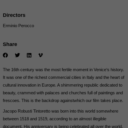
die einwandfreie Funktion der Website erforderlich.
Cookie-Informationen anzeigen
Directors
Ext
Externe Medien (7)
Erminio Perocco
Inhalte von Videoplattformen und Social-Media-Plattformen werden
standardmäßig blockiert. Wenn Cookies von externen Medien akzeptiert
werden, bedarf der Zugriff auf diese Inhalte keiner manuellen Einwilligung
Share
mehr.
Cookie-Informationen anzeigen
powered by Borlabs Cookie
Datenschutzerklärung
The 16th century was the most fertile moment in Venice‘s history.
It was one of the richest commercial cities in Italy and the heart of
cultural innovation in Europe. A shimmering republic dedicated to
beauty, crammed with palaces and churches full of paintings and
frescoes. This is the backdrop againstwhich our film takes place.
Jacopo Robusti Tintoretto was born into this world somewhere
between 1518 and 1519, according to an almost illegible
document. His anniversary is being celebrated all over the world,