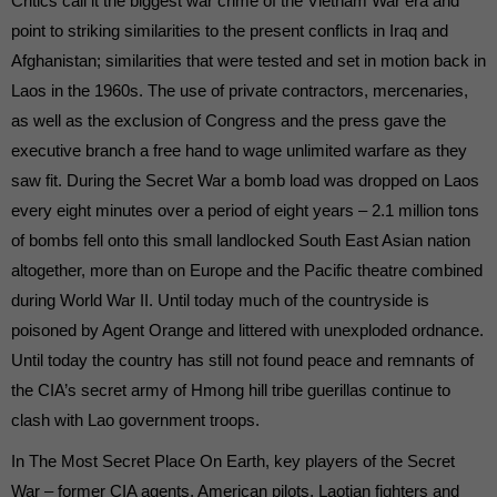
Critics call it the biggest war crime of the Vietnam War era and
die einwandfreie Funktion der Website erforderlich.
point to striking similarities to the present conflicts in Iraq and
Cookie-Informationen anzeigen
Afghanistan; similarities that were tested and set in motion back in
Ext
Externe Medien (7)
Laos in the 1960s. The use of private contractors, mercenaries,
Inhalte von Videoplattformen und Social-Media-Plattformen werden
as well as the exclusion of Congress and the press gave the
standardmäßig blockiert. Wenn Cookies von externen Medien akzeptiert
executive branch a free hand to wage unlimited warfare as they
werden, bedarf der Zugriff auf diese Inhalte keiner manuellen Einwilligung
mehr.
saw fit. During the Secret War a bomb load was dropped on Laos
Cookie-Informationen anzeigen
every eight minutes over a period of eight years – 2.1 million tons
of bombs fell onto this small landlocked South East Asian nation
powered by Borlabs Cookie
Datenschutzerklärung
altogether, more than on Europe and the Pacific theatre combined
during World War II. Until today much of the countryside is
poisoned by Agent Orange and littered with unexploded ordnance.
Until today the country has still not found peace and remnants of
the CIA’s secret army of Hmong hill tribe guerillas continue to
clash with Lao government troops.
In The Most Secret Place On Earth, key players of the Secret
War – former CIA agents, American pilots, Laotian fighters and