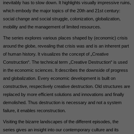
die einwandfreie Funktion der Website erforderlich.
inevitably has to slow down. It highlights visually impressive ruins,
Cookie-Informationen anzeigen
which embody the major topics of the 20th and 21st century:
social change and social struggle, colonization, globalization,
Ext
Externe Medien (7)
mobility and the management of limited resources.
Inhalte von Videoplattformen und Social-Media-Plattformen werden
standardmäßig blockiert. Wenn Cookies von externen Medien akzeptiert
The series explores various places shaped by (economic) crisis
werden, bedarf der Zugriff auf diese Inhalte keiner manuellen Einwilligung
around the globe, revealing that crisis was and is an inherent part
mehr.
of human history. It visualizes the concept of „Creative
Cookie-Informationen anzeigen
Construction“. The technical term „Creative Destruction“ is used
powered by Borlabs Cookie
Datenschutzerklärung
in the economic sciences. It describes the downside of progress
and globalization. Every economic development is built on
constructive, respectively creative destruction. Old structures are
replaced by more efficient solutions and innovations and finally
demolished. Thus destruction is necessary and not a system
failure, it enables reconstruction.
Visiting the bizarre landscapes of the different episodes, the
series gives an insight into our contemporary culture and its