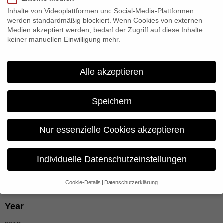
Inhalte von Videoplattformen und Social-Media-Plattformen
werden standardmäßig blockiert. Wenn Cookies von externen
Medien akzeptiert werden, bedarf der Zugriff auf diese Inhalte
keiner manuellen Einwilligung mehr.
Alle akzeptieren
Modern Ruins
Speichern
MODERN RUINS IS A 5-PART SERIES ABOUT THE
Nur essenzielle Cookies akzeptieren
DISINTEGRATING MODERN MONUMENTS WITNESSING
RISE AND FALL, ECONOMICAL BOOM, CRACKED
DREAMS AND UTOPIAS, STRUCTURAL AND POLITICAL
Individuelle Datenschutzeinstellungen
CHANGES AND HOW NATURE RECONQUERS LIVING
SPACE.
Cookie-Details
Datenschutzerklärung
Datenschutzeinstellungen
Year
Wenn Sie unter 16 Jahre alt sind und Ihre Zustimmung zu
freiwilligen Diensten geben möchten, müssen Sie Ihre