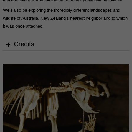
die einwandfreie Funktion der Website erforderlich.
Cookie-Informationen anzeigen
We’ll also be exploring the incredibly different landscapes and
wildlife of Australia, New Zealand’s nearest neighbor and to which
Ext
Externe Medien (7)
it was once attached.
Inhalte von Videoplattformen und Social-Media-Plattformen werden
standardmäßig blockiert. Wenn Cookies von externen Medien akzeptiert
werden, bedarf der Zugriff auf diese Inhalte keiner manuellen Einwilligung
Credits
mehr.
Cookie-Informationen anzeigen
powered by Borlabs Cookie
Datenschutzerklärung