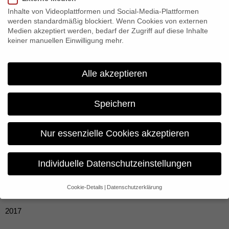
Inhalte von Videoplattformen und Social-Media-Plattformen
werden standardmäßig blockiert. Wenn Cookies von externen
Medien akzeptiert werden, bedarf der Zugriff auf diese Inhalte
keiner manuellen Einwilligung mehr.
Alle akzeptieren
Modern Dinosaurs
Speichern
MODERN DINOSAURS CONSIDERS EVOLUTION OVER
Nur essenzielle Cookies akzeptieren
MILLENNIA: HOW NEW ZEALAND WAS CREATED AND
HOW IT IS CHANGING. WHAT WILL THE FUTURE BRING
FOR TODAY’S ANIMALS?
Individuelle Datenschutzeinstellungen
Cookie-Details
Datenschutzerklärung
Year
Datenschutzeinstellungen
2017
Wenn Sie unter 16 Jahre alt sind und Ihre Zustimmung zu
freiwilligen Diensten geben möchten, müssen Sie Ihre