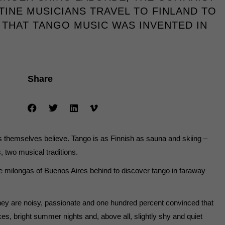
TINE MUSICIANS TRAVEL TO FINLAND TO
Externe Medien
 THAT TANGO MUSIC WAS INVENTED IN
s von externen Medien
Datenschutzerklärung
Share
s themselves believe. Tango is as Finnish as sauna and skiing –
 two musical traditions.
 milongas of Buenos Aires behind to discover tango in faraway
hey are noisy, passionate and one hundred percent convinced that
akes, bright summer nights and, above all, slightly shy and quiet