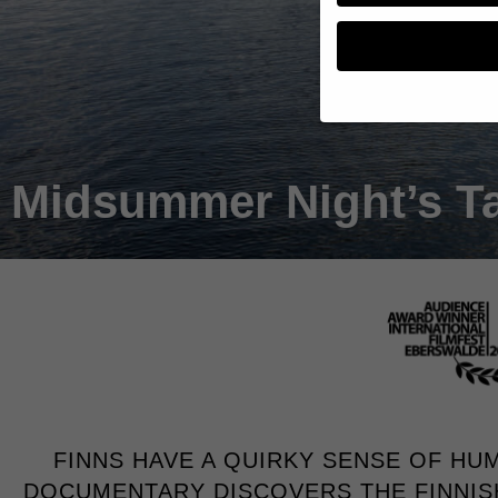
Wenn Sie unter 16 Jahr
Erziehungsberechtigten
Midsummer Night’s T
Wir verwenden Cookies
andere uns helfen, die
werden (z. B. IP-Adres
Weitere Informationen
Hier finden Sie eine Ü
geben oder sich weite
Alle akzeptieren
Datenschutzeinstellun
Essenziell (1)
Essenzielle Cookies ermö
FINNS HAVE A QUIRKY SENSE OF HUMO
DOCUMENTARY DISCOVERS THE FINNISH