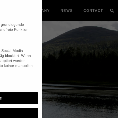
VOD
COMPANY
NEWS
CONTACT
n grundlegende
andfreie Funktion
d Social-Media-
ig blockiert. Wenn
eptiert werden,
lte keiner manuellen
n