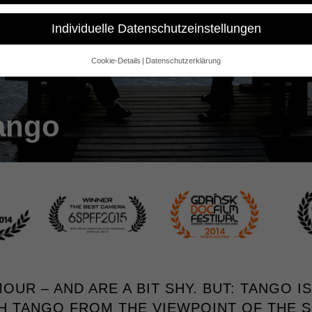
Individuelle Datenschutzeinstellungen
Cookie-Details
Datenschutzerklärung
Datenschutzeinstellungen
e alt sind und Ihre Zustimmung zu freiwilligen Diensten geben möchte
 um Erlaubnis bitten.
ango
 und andere Technologien auf unserer Website. Einige von ihnen sind 
se Website und Ihre Erfahrung zu verbessern.
Personenbezogene Date
sen), z. B. für personalisierte Anzeigen und Inhalte oder Anzeigen- un
 über die Verwendung Ihrer Daten finden Sie in unserer
Datenschutzerk
bersicht über alle verwendeten Cookies. Sie können Ihre Einwilligung 
re Informationen anzeigen lassen und so nur bestimmte Cookies auswä
Speichern
Nur essenzielle Cookies akzeptieren
gen
glichen grundlegende Funktionen und sind für die einwandfreie Funktion der Websi
UR – AND ARE A BIT SHY. BUT: TANGO I
Cookie-Informationen anzeigen
 TANGO FROM THE VIEWPOINT OF THE S