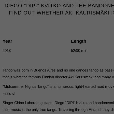
DIEGO “DIPI” KVITKO AND THE BANDON
Externe Medien (
FIND OUT WHETHER AKI KAURISMÄKI 
Inhalte von Videoplattf
akzeptiert werden, bedarf
powered by Borlabs Cook
Year
Length
2013
52/90 min
Tango was born in Buenos Aires and no one dances tango as passiona
that is what the famous Finnish director Aki Kaurismäki and many of
“Midsummer Night’s Tango” is a humorous, light-hearted road movi
Finland.
Singer Chino Laborde, guitarist Diego “DIPI” Kvitko and bandoneon
their music is the only true tango. Travelling through Finland, they 