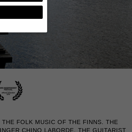
n, müssen Sie Ihre
essenziell, während
n können verarbeitet
d Inhaltsmessung.
lärung
.
zu ganzen Kategorien
hlen.
Zurück
te erforderlich.
S THE FOLK MUSIC OF THE FINNS. THE
INGER CHINO LABORDE, THE GUITARIST