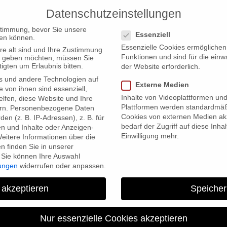
Datenschutzeinstellungen
PRODUCTIONS
Datenschutzeinstellungen
stimmung, bevor Sie unsere
Essenziell
en können.
Essenzielle Cookies ermögliche
re alt sind und Ihre Zustimmung
Funktionen und sind für die einw
ten geben möchten, müssen Sie
igten um Erlaubnis bitten.
der Website erforderlich.
s und andere Technologien auf
Externe Medien
e von ihnen sind essenziell,
Inhalte von Videoplattformen un
lfen, diese Website und Ihre
Plattformen werden standardmäß
rn.
Personenbezogene Daten
Cookies von externen Medien akz
en (z. B. IP-Adressen), z. B. für
bedarf der Zugriff auf diese Inha
en und Inhalte oder Anzeigen-
Einwilligung mehr.
eitere Informationen über die
 finden Sie in unserer
Sie können Ihre Auswahl
lungen
widerrufen oder anpassen.
 akzeptieren
Speicher
Nur essenzielle Cookies akzeptieren