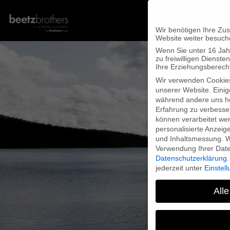
Wir benötigen Ihre Zu
Website weiter besuch
Wenn Sie unter 16 Jah
zu freiwilligen Diens
Ihre Erziehungsberecht
Wir verwenden Cookie
unserer Website. Einig
während andere uns he
Erfahrung zu verbesse
können verarbeitet werd
personalisierte Anzeig
und Inhaltsmessung.
W
Verwendung Ihrer Daten
Datenschutzerklärung
.
jederzeit unter
Einstel
Alle