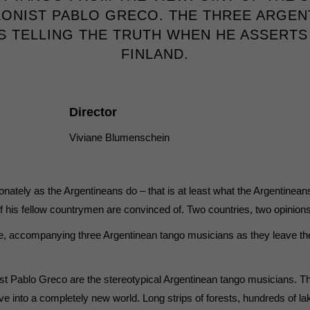
EONIST PABLO GRECO. THE THREE ARGEN
7)
IS TELLING THE TRUTH WHEN HE ASSERTS
ormen und Social-Media-Plattformen werden standardmäßig blockiert. Wenn Cookie
FINLAND.
 der Zugriff auf diese Inhalte keiner manuellen Einwilligung mehr.
Cookie-Informationen anzeigen
ie
Director
Viviane Blumenschein
tely as the Argentineans do – that is at least what the Argentinean
 his fellow countrymen are convinced of. Two countries, two opinions,
e, accompanying three Argentinean tango musicians as they leave the
ist Pablo Greco are the stereotypical Argentinean tango musicians. T
dive into a completely new world. Long strips of forests, hundreds of l