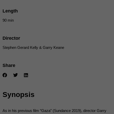
die einwandfreie Funktion der Website erforderlich.
Cookie-Informationen anzeigen
Length
Ext
Externe Medien (7)
90 min
Inhalte von Videoplattformen und Social-Media-Plattformen werden
standardmäßig blockiert. Wenn Cookies von externen Medien akzeptiert
werden, bedarf der Zugriff auf diese Inhalte keiner manuellen Einwilligung
Director
mehr.
Stephen Gerard Kelly & Garry Keane
Cookie-Informationen anzeigen
powered by Borlabs Cookie
Datenschutzerklärung
Share
Synopsis
As in his previous film “Gaza” (Sundance 2019), director Garry