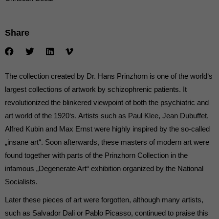
die einwandfreie Funktion der Website erforderlich.
Cookie-Informationen anzeigen
Share
Ext
Externe Medien (7)
Inhalte von Videoplattformen und Social-Media-Plattformen werden
standardmäßig blockiert. Wenn Cookies von externen Medien akzeptiert
werden, bedarf der Zugriff auf diese Inhalte keiner manuellen Einwilligung
The collection created by Dr. Hans Prinzhorn is one of the world‘s
mehr.
largest collections of artwork by schizophrenic patients. It
Cookie-Informationen anzeigen
revolutionized the blinkered viewpoint of both the psychiatric and
powered by Borlabs Cookie
Datenschutzerklärung
art world of the 1920‘s. Artists such as Paul Klee, Jean Dubuffet,
Alfred Kubin and Max Ernst were highly inspired by the so-called
„insane art“. Soon afterwards, these masters of modern art were
found together with parts of the Prinzhorn Collection in the
infamous „Degenerate Art“ exhibition organized by the National
Socialists.
Later these pieces of art were forgotten, although many artists,
such as Salvador Dali or Pablo Picasso, continued to praise this