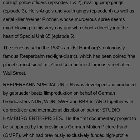
corrupt police officers (episodes 1 & 2), rivaling pimp gangs
(episode 3), Hells Angels and youth gangs (episode 4) as well as
serial killer Werner Pinzner, whose murderous spree seems
mind-blowing to this very day and who shoots directly into the
heart of Special Unit 65 (episode 5).
The series is set in the 1980s amidst Hamburg’s notoriously
famous Reeperbahn red-light-district, which has been coined “the
planet’s most sinful mile” and second most famous street after
Wall Street.
REEPERBAHN SPECIAL UNIT 65 was developed and produced
by gebrueder beetz filmproduktion on behalf of German
broadcasters NDR, WDR, SWR and RBB for ARD together with
co-producer and international distribution partner STUDIO
HAMBURG ENTERPRISES. It is the first documentary project to
be supported by the prestigious German Motion Picture Fund
(GMPF), which had previously exclusively funded high-profile