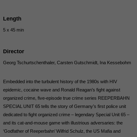
die einwandfreie Funktion der Website erforderlich.
Cookie-Informationen anzeigen
Length
Ext
Externe Medien (7)
5 x 45 min
Inhalte von Videoplattformen und Social-Media-Plattformen werden
standardmäßig blockiert. Wenn Cookies von externen Medien akzeptiert
werden, bedarf der Zugriff auf diese Inhalte keiner manuellen Einwilligung
mehr.
Director
Cookie-Informationen anzeigen
Georg Tschurtschenthaler, Carsten Gutschmidt, Ina Kessebohm
powered by Borlabs Cookie
Datenschutzerklärung
Embedded into the turbulent history of the 1980s with HIV
epidemic, cocaine wave and Ronald Reagan’s fight against
organized crime, five-episode true crime series REEPERBAHN
SPECIAL UNIT 65 tells the story of Germany’s first police unit
dedicated to fight organized crime – legendary Special Unit 65 –
and its cat-and-mouse game with illustrious adversaries: the
‘Godfather of Reeperbahn’ Wilfrid Schulz, the US Mafia and