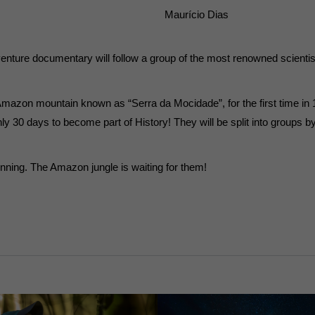
Maurício Dias
7)
ormen und Social-Media-Plattformen werden standardmäßig blockiert. Wenn Cookie
 der Zugriff auf diese Inhalte keiner manuellen Einwilligung mehr.
venture documentary will follow a group of the most renowned scientists
Cookie-Informationen anzeigen
ie
 Amazon mountain known as “Serra da Mocidade”, for the first time in 1
y 30 days to become part of History! They will be split into groups by
inning. The Amazon jungle is waiting for them!