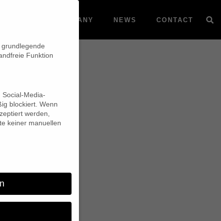
VOD
COMPANY
NEWS
CONTACT
n grundlegende
andfreie Funktion
d Social-Media-
ig blockiert. Wenn
eptiert werden,
lte keiner manuellen
n