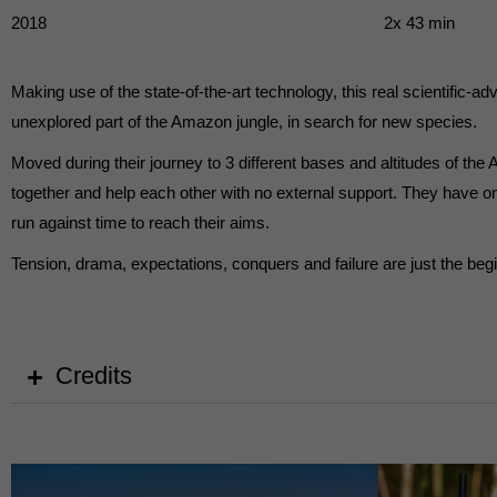
2018
2x 43 min
Externe Medien (
Inhalte von Videoplattf
akzeptiert werden, bedarf
Making use of the state-of-the-art technology, this real scientific-ad
unexplored part of the Amazon jungle, in search for new species.
powered by Borlabs Cook
Moved during their journey to 3 different bases and altitudes of the
together and help each other with no external support. They have onl
run against time to reach their aims.
Tension, drama, expectations, conquers and failure are just the beg
Credits