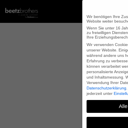
Wir benötigen Ihre Zu
Website weiter besuch
Wenn Sie unter 16 Jah
zu freiwilligen Diens
Ihre Erziehungsberecht
Wir verwenden Cookie
unserer Website. Einig
während andere uns he
Erfahrung zu verbesse
können verarbeitet werd
personalisierte Anzeig
und Inhaltsmessung.
W
Verwendung Ihrer Daten
Datenschutzerklärung
.
jederzeit unter
Einstel
Alle