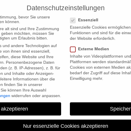
Datenschutzeinstellungen
PRODUCTIONS
Datenschutzeinstellungen
stimmung, bevor Sie unsere
Essenziell
en können.
Essenzielle Cookies ermögliche
re alt sind und Ihre Zustimmung
Funktionen und sind für die einw
ten geben möchten, müssen Sie
igten um Erlaubnis bitten.
der Website erforderlich.
s und andere Technologien auf
Externe Medien
e von ihnen sind essenziell,
Inhalte von Videoplattformen un
lfen, diese Website und Ihre
Plattformen werden standardmäß
rn.
Personenbezogene Daten
Cookies von externen Medien akz
en (z. B. IP-Adressen), z. B. für
bedarf der Zugriff auf diese Inha
en und Inhalte oder Anzeigen-
Einwilligung mehr.
eitere Informationen über die
 finden Sie in unserer
Sie können Ihre Auswahl
lungen
widerrufen oder anpassen.
 akzeptieren
Speicher
Nur essenzielle Cookies akzeptieren