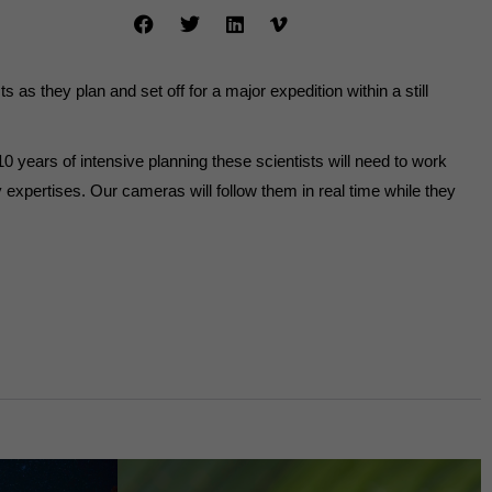
Externe Medien
s von externen Medien
 as they plan and set off for a major expedition within a still
Datenschutzerklärung
0 years of intensive planning these scientists will need to work
 expertises. Our cameras will follow them in real time while they